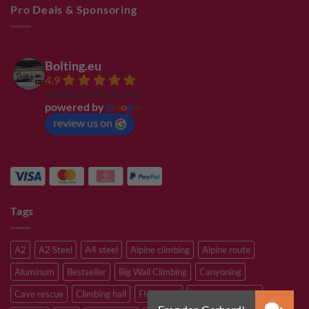
Pro Deals & Sponsoring
Bolting.eu
4.9
Based on 94 reviews
powered by
G
o
o
g
l
e
review us on
Tags
A2
A2 Steel
A4 steel
Alpine climbing
Alpine route
Aluminum
Bestseller
Big Wall Climbing
Canyoning
Cave rescue
Climbing hall
Flying Fox
Glacier travelling