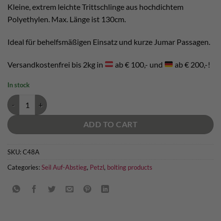
Kleine, extrem leichte Trittschlinge aus hochdichtem
Polyethylen. Max. Länge ist 130cm.
Ideal für behelfsmäßigen Einsatz und kurze Jumar Passagen.
Versandkostenfrei bis 2kg in
ab € 100,- und
ab € 200,-!
In stock
Petzl Footcord quantity
ADD TO CART
SKU:
C48A
Categories:
Seil Auf-Abstieg
,
Petzl
,
bolting products