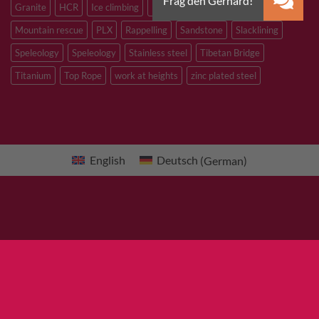
Granite
HCR
Ice climbing
Inox
M8
M10
M12
Mountain rescue
PLX
Rappelling
Sandstone
Slacklining
Speleology
Speleology
Stainless steel
Tibetan Bridge
Titanium
Top Rope
work at heights
zinc plated steel
English
Deutsch
(
German
)