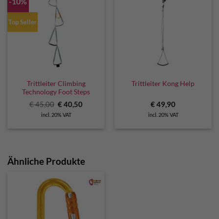
-10%
Top Seller
Trittleiter Climbing
Trittleiter Kong Help
Technology Foot Steps
Original
Current
€
45,00
€
40,50
€
49,90
price
price
incl. 20% VAT
incl. 20% VAT
was:
is:
€ 45,00.
€ 40,50.
Ähnliche Produkte