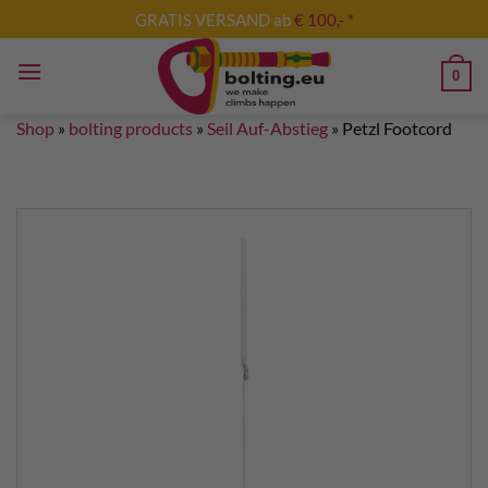
Skip
GRATIS VERSAND ab
€ 100,- *
to
content
0
Shop
»
bolting products
»
Seil Auf-Abstieg
»
Petzl Footcord