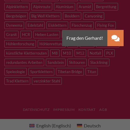
Alpinklettern
Alpinroute
Aluminium
Aramid
Bergrettung
Bergsteigen
Big Wall Klettern
Bouldern
Canyoning
Dyneema
Edelstahl
Eisklettern
Flaschenzug
Flying Fox
Granit
HCR
Heben Lasten
Hochtouren
Höhenarbeiten
Höhlenforschung
Höhlenrettung
Inox
Kevlar
Kletterhalle
künstliche Kletterrouten
M8
M10
M12
Notfall
PLX
redundantes Arbeiten
Sandstein
Skitouren
Slacklining
Speleologie
Sportklettern
Tibetan Bridge
Titan
Trad Klettern
verzinkter Stahl
DATENSCHUTZ
IMPRESSUM
KONTAKT
AGB
English
(
Englisch
)
Deutsch