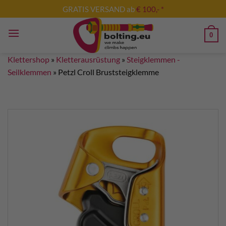
Zum
GRATIS VERSAND ab
€ 100,- *
Inhalt
springen
0
Klettershop
»
Kletterausrüstung
»
Steigklemmen -
Seilklemmen
»
Petzl Croll Bruststeigklemme