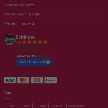
Sponsoring Events
Kletterführer Inserate
Klettern Innsbruck
Bolting.eu
4.9
Basierend auf 94
Bewertungen
powered by
G
o
o
g
l
e
bewerte uns auf
Tags
1. Hilfe
A2 Stahl
A4 Stahl
Abseilen
Alpine route