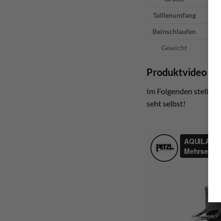
Taillenumfang
7
Beinschlaufen
4
Gewicht
Produktvideo zu
Im Folgenden stellt P
seht selbst!