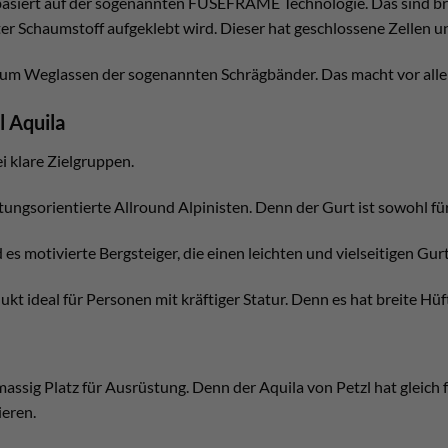
basiert auf der sogenannten FUSEFRAME Technologie. Das sind bre
r Schaumstoff aufgeklebt wird. Dieser hat geschlossene Zellen u
 zum Weglassen der sogenannten Schrägbänder. Das macht vor all
l Aquila
i klare Zielgruppen.
tungsorientierte Allround Alpinisten. Denn der Gurt ist sowohl für
s motivierte Bergsteiger, die einen leichten und vielseitigen Gur
kt ideal für Personen mit kräftiger Statur. Denn es hat breite Hü
massig Platz für Ausrüstung. Denn der Aquila von Petzl hat gleic
ieren.