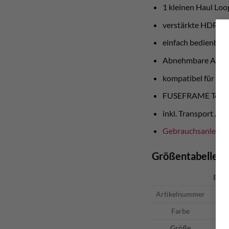
1 kleinen Haul Loop
verstärkte HDPE B
einfach bedienbar
Abnehmbare Aufhä
kompatibel für meh
FUSEFRAME Technol
inkl. Transport / 
Gebrauchsanleitu
Größentabelle
Eige
Artikelnummer
C
Farbe
Größe