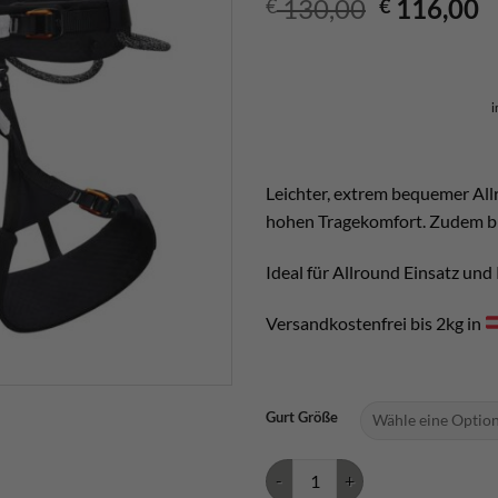
Ursprüngl
A
130,00
116,00
€
€
Preis
P
war:
is
€ 130,00
€
i
Leichter, extrem bequemer All
hohen Tragekomfort. Zudem bre
Ideal für Allround Einsatz und 
Versandkostenfrei bis 2kg in
Gurt Größe
Petzl Aquila Menge