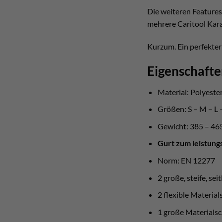
Die weiteren Features
mehrere Caritool Kara
Kurzum. Ein perfekter 
Eigenschafte
Material: Polyeste
Größen: S – M – L 
Gewicht: 385 – 4
Gurt zum leistung
Norm: EN 12277
2 große, steife, sei
2 flexible Material
1 große Materialsc