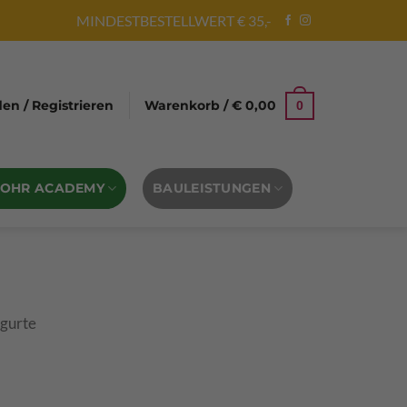
MINDESTBESTELLWERT € 35,-
n / Registrieren
Warenkorb /
€
0,00
0
BOHR ACADEMY
BAULEISTUNGEN
rgurte