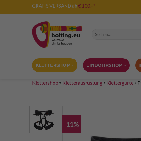
Zum
GRATIS VERSAND ab
€ 100,- *
Inhalt
springen
Suche nach:
KLETTERSHOP
EINBOHRSHOP
Klettershop
»
Kletterausrüstung
»
Klettergurte
»
P
-11%