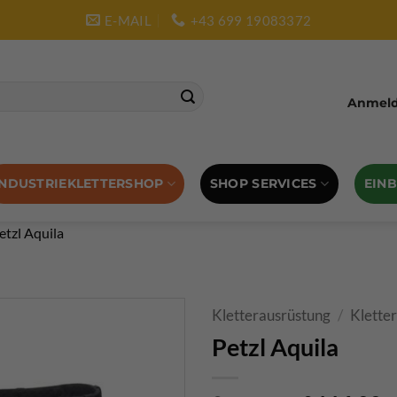
E-MAIL
+43 699 19083372
Anmelde
SHOP SERVICES
EIN
INDUSTRIEKLETTERSHOP
etzl Aquila
Kletterausrüstung
/
Klette
Petzl Aquila