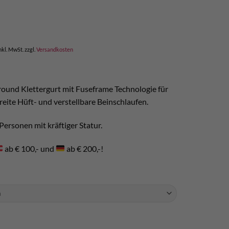
icher
ktueller
reis
t:
 116,00.
nkl. MwSt.
zzgl.
Versandkosten
round Klettergurt mit Fuseframe Technologie für
ite Hüft- und verstellbare Beinschlaufen.
Personen mit kräftiger Statur.
ab € 100,- und
ab € 200,-!