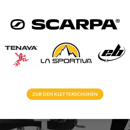
1-77 cm
77-84 cm
84-92 cm
8-58 cm
52-62 cm
55-65 cm
385 g
405 g
435 g
m Aquila
etzl den Aquila nochmals näher vor. Eines kommt gut heraus. Nämli
ZUR DEN KLETTERSCHUHEN