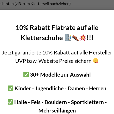
 hinten (z.B. zum Kletterseil nachziehen)
änder an den Anseilschlaufen für lange Lebensdauer
e Double-Back HD Schnallen
10% Rabatt Flatrate auf alle
ngung der Beinschlaufen
Kletterschuhe
!!!
rere Caritool Karabiner
ogie – keine Schrägbändermehr und somit sehr komfortabel bei
Jetzt garantierte 10% Rabatt auf alle Hersteller
Aufbewahrungsbeutel
UVP bzw. Website Preise sichern
ng
30+ Modelle zur Auswahl
Kinder - Jugendliche - Damen - Herren
nschaften Petzl Aquila
037BA00
C037BA01
C037BA02
Halle - Fels - Bouldern - Sportklettern -
Black
Black
Black
Mehrseillängen
S
M
L