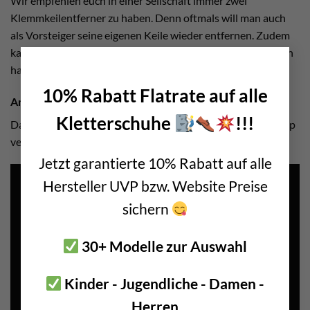
Wir empfehlen euch in einer Seilschaft immer zwei
Klemmkeilentferner zu haben. Denn oftmals will man auch
als Vorsteiger seine eigenen Keile wieder entfernen. Zudem
kann einem das Nut Toll leicht hinunter fallen. Da ist es eben
×
handy wenn wenn ein Ersatzgerät parat ist.
10% Rabatt Flatrate auf alle
Anwendung
Kletterschuhe
!!!
Das folgende Video zeigt beispielhaft wie das Nut Key Camp
verwendet wird.
Jetzt garantierte 10% Rabatt auf alle
Hersteller UVP bzw. Website Preise
sichern
30+ Modelle zur Auswahl
Kinder - Jugendliche - Damen -
Herren