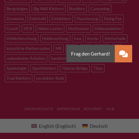
Bergsteigen
Big Wall Klettern
Bouldern
Canyoning
Dyneema
Edelstahl
Eisklettern
Flaschenzug
Flying Fox
Granit
HCR
Heben Lasten
Hochtouren
Höhenarbeiten
Höhlenforschung
Höhlenrettung
Inox
Kevlar
Kletterhalle
künstliche Kletterrouten
M8
M10
M12
Notfall
PLX
redundantes Arbeiten
Sandstein
Skitouren
Slacklining
Speleologie
Sportklettern
Tibetan Bridge
Titan
Trad Klettern
verzinkter Stahl
DATENSCHUTZ
IMPRESSUM
KONTAKT
AGB
English
(
Englisch
)
Deutsch