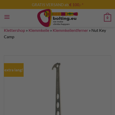
Zum
GRATIS VERSAND ab
€ 100,- *
Inhalt
springen
0
Klettershop
»
Klemmkeile
»
Klemmkeilentferner
»
Nut Key
Camp
extra lang!