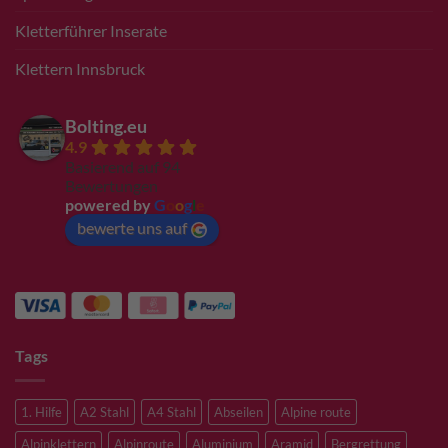
Kletterführer Inserate
Klettern Innsbruck
Bolting.eu
4.9
Basierend auf 94
Bewertungen
powered by
G
o
o
g
l
e
bewerte uns auf
Tags
1. Hilfe
A2 Stahl
A4 Stahl
Abseilen
Alpine route
Alpinklettern
Alpinroute
Aluminium
Aramid
Bergrettung