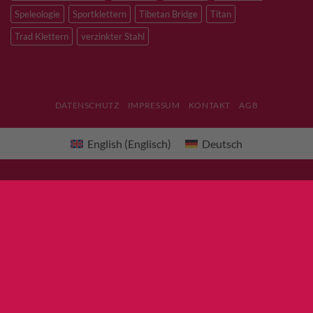
Speleologie
Sportklettern
Tibetan Bridge
Titan
Trad Klettern
verzinkter Stahl
DATENSCHUTZ
IMPRESSUM
KONTAKT
AGB
English
(
Englisch
)
Deutsch