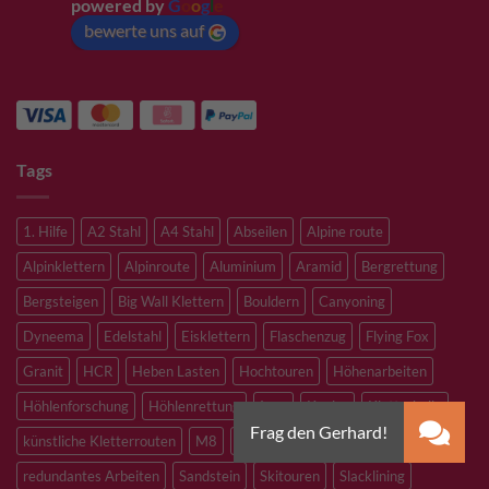
powered by
G
o
o
g
l
e
bewerte uns auf
Tags
1. Hilfe
A2 Stahl
A4 Stahl
Abseilen
Alpine route
Alpinklettern
Alpinroute
Aluminium
Aramid
Bergrettung
Bergsteigen
Big Wall Klettern
Bouldern
Canyoning
Dyneema
Edelstahl
Eisklettern
Flaschenzug
Flying Fox
Granit
HCR
Heben Lasten
Hochtouren
Höhenarbeiten
Höhlenforschung
Höhlenrettung
Inox
Kevlar
Kletterhalle
künstliche Kletterrouten
M8
M10
M12
Notfall
PLX
redundantes Arbeiten
Sandstein
Skitouren
Slacklining