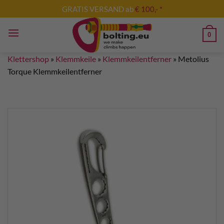
Zum
GRATIS VERSAND ab
€ 100,- *
Inhalt
springen
0
Klettershop
»
Klemmkeile
»
Klemmkeilentferner
»
Metolius
Torque Klemmkeilentferner