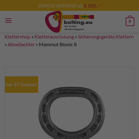
Zum
GRATIS VERSAND ab
€ 100,- *
Inhalt
springen
0
Klettershop
»
Kletterausrüstung
»
Sicherungsgeräte Klettern
»
Abseilachter
»
Mammut Bionic 8
nur 67 Gramm!