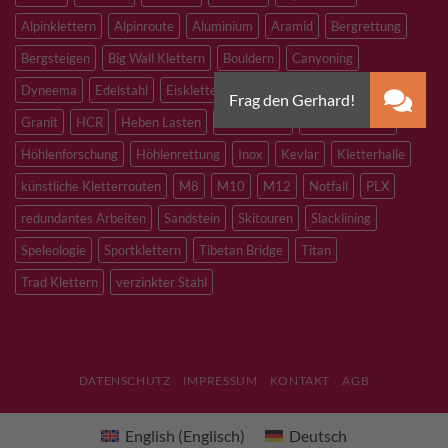
Alpinklettern
Alpinroute
Aluminium
Aramid
Bergrettung
Bergsteigen
Big Wall Klettern
Bouldern
Canyoning
Dyneema
Edelstahl
Eisklettern
Flaschenzug
Flying Fox
Granit
HCR
Heben Lasten
Hochtouren
Höhenarbeiten
Höhlenforschung
Höhlenrettung
Inox
Kevlar
Kletterhalle
künstliche Kletterrouten
M8
M10
M12
Notfall
PLX
redundantes Arbeiten
Sandstein
Skitouren
Slacklining
Speleologie
Sportklettern
Tibetan Bridge
Titan
Trad Klettern
verzinkter Stahl
DATENSCHUTZ
IMPRESSUM
KONTAKT
AGB
English
(
Englisch
)
Deutsch