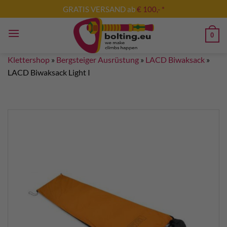
Zum
GRATIS VERSAND ab
€ 100,- *
Inhalt
springen
0
Klettershop
»
Bergsteiger Ausrüstung
»
LACD Biwaksack
»
LACD Biwaksack Light I