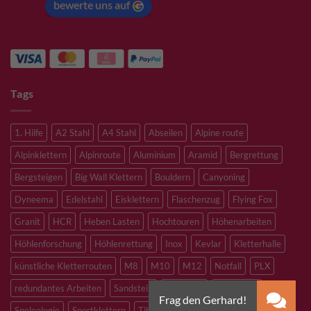
bewerte uns auf
Tags
1. Hilfe
A2 Stahl
A4 Stahl
Abseilen
Alpine route
Alpinklettern
Alpinroute
Aluminium
Aramid
Bergrettung
Bergsteigen
Big Wall Klettern
Bouldern
Canyoning
Dyneema
Edelstahl
Eisklettern
Flaschenzug
Flying Fox
Granit
HCR
Heben Lasten
Hochtouren
Höhenarbeiten
Höhlenforschung
Höhlenrettung
Inox
Kevlar
Kletterhalle
künstliche Kletterrouten
M8
M10
M12
Notfall
PLX
redundantes Arbeiten
Sandstein
Skitouren
Slacklining
Speleologie
Sportklettern
Tibetan Bridge
Titan