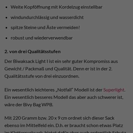
Weite Kopföffnung mit Kordelzug einstellbar
windundurchlässig und wasserdicht
spitze Steine und Äste vermeiden!
robust und wiederverwendbar
2. von drei Qualitätsstufen
Der Biwaksack Light I ist ein sehr guter Kompromiss aus
Gewicht / Packmaß und Qualität. Denn er ist in der 2.
Qualitätsstufe von drei einzuordnen.
Ein wesentlich leichteres „Notfall“ Modell ist der
Superlight
.
Ein wesentlich besseres Modell das aber auch schwerer ist,
wäre der Bivy Bag WPB.
Mit 220 Gramm bzw. 20 x 9 cm ordnet sich dieser Sack
ebenso im Mittelfeld ein. D.h. er braucht schon etwas Platz
im Kletterrucksack, bietet dafür aber auch ordentlich Schutz.