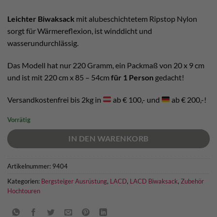
Leichter Biwaksack
mit alubeschichtetem Ripstop Nylon
sorgt für Wärmereflexion, ist winddicht und
wasserundurchlässig.
Das Modell hat nur 220 Gramm, ein Packmaß von 20 x 9 cm
und ist mit 220 cm x 85 – 54cm
für 1 Person
gedacht!
Versandkostenfrei bis 2kg in
ab € 100,- und
ab € 200,-!
Vorrätig
IN DEN WARENKORB
Artikelnummer:
9404
Kategorien:
Bergsteiger Ausrüstung
,
LACD
,
LACD Biwaksack
,
Zubehör
Hochtouren