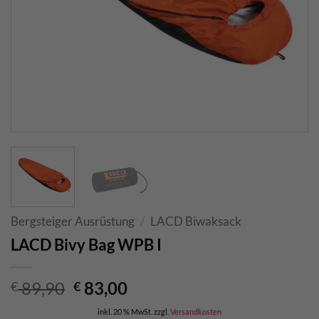
Bergsteiger Ausrüstung
/
LACD Biwaksack
LACD Bivy Bag WPB I
Ursprünglicher
Aktueller
89,90
83,00
€
€
Preis
Preis
inkl. 20 % MwSt.
zzgl.
Versandkosten