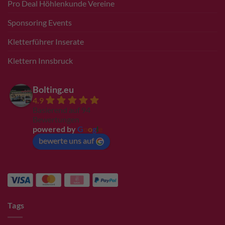
Pro Deal Höhlenkunde Vereine
Sponsoring Events
Kletterführer Inserate
Klettern Innsbruck
Bolting.eu
4.9
Basierend auf 94
Bewertungen
powered by
G
o
o
g
l
e
bewerte uns auf
Tags