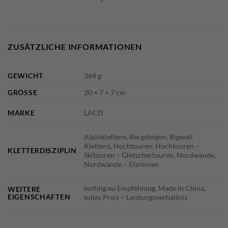
ZUSÄTZLICHE INFORMATIONEN
GEWICHT
364 g
GRÖSSE
20 × 7 × 7 cm
MARKE
LACD
Alpinklettern, Bergsteigen, Bigwall
Klettern, Hochtouren, Hochtouren –
KLETTERDISZIPLIN
Skitouren – Gletschertouren, Nordwände,
Nordwände – Eisrinnen
bolting.eu Empfehlung, Made in China,
WEITERE
EIGENSCHAFTEN
tolles Preis – Leistungsverhältnis