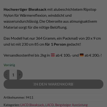
war:
ist:
€ 89,90
€ 83,00.
Hochwertiger Biwaksack
mit alubeschichtetem Ripstop
Nylon für Wärmereflexion, winddicht und
wasserundurchlässig. Die Oberseite aus atmungsaktivem
Material sorgt für die nötige Belüftung.
Das Modell hat nur 364 Gramm, ein Packmaß von 20 x 9 cm
und ist mit 230 cm 85 cm
für 1 Person
gedacht!
Versandkostenfrei bis 2kg in
ab € 100,- und
ab € 200,-!
Vorrätig
LACD Bivy Bag WPB I Menge
IN DEN WARENKORB
Artikelnummer:
9411
Kategorien:
LACD Biwaksack
,
LACD
,
Bergsteiger Ausrüstung