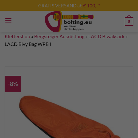
Zum
GRATIS VERSAND ab
€ 100,- *
Inhalt
springen
0
Klettershop
»
Bergsteiger Ausrüstung
»
LACD Biwaksack
»
LACD Bivy Bag WPB I
-8%