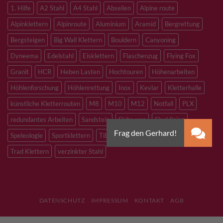
1. Hilfe
A2 Stahl
A4 Stahl
Abseilen
Alpine route
Alpinklettern
Alpinroute
Aluminium
Aramid
Bergrettung
Bergsteigen
Big Wall Klettern
Bouldern
Canyoning
Dyneema
Edelstahl
Eisklettern
Flaschenzug
Flying Fox
Granit
HCR
Heben Lasten
Hochtouren
Höhenarbeiten
Höhlenforschung
Höhlenrettung
Inox
Kevlar
Kletterhalle
künstliche Kletterrouten
M8
M10
M12
Notfall
PLX
redundantes Arbeiten
Sandstein
Skitouren
Slacklining
Speleologie
Sportklettern
Tibetan Bridge
Titan
Trad Klettern
verzinkter Stahl
DATENSCHUTZ
IMPRESSUM
KONTAKT
AGB