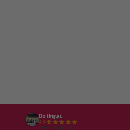
Bolting.eu
4.9
Basierend auf 94