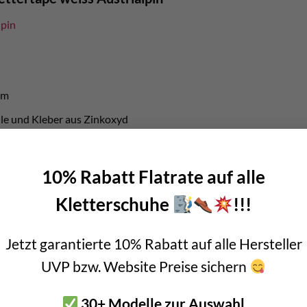
lpin
0m
le und Kleber aus Zinkoxyd
m
er Finger
10% Rabatt Flatrate auf alle
Ringbänder unterstützen
Kletterschuhe
!!!
ndung
Jetzt garantierte 10% Rabatt auf alle Hersteller
Eines 
UVP bzw. Website Preise sichern
ärztl
Klette
30+ Modelle zur Auswahl
Prophy