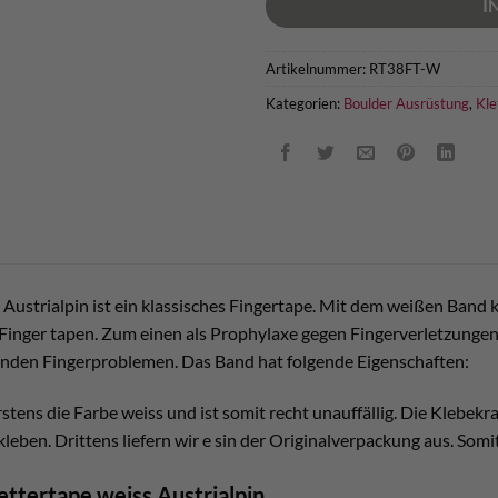
I
Artikelnummer:
RT38FT-W
Kategorien:
Boulder Ausrüstung
,
Kle
 Austrialpin ist ein klassisches Fingertape. Mit dem weißen Ban
e Finger tapen. Zum einen als Prophylaxe gegen Fingerverletzung
enden Fingerproblemen. Das Band hat folgende Eigenschaften:
stens die Farbe weiss und ist somit recht unauffällig. Die Klebekr
kleben. Drittens liefern wir e sin der Originalverpackung aus. Somi
ettertape weiss Austrialpin