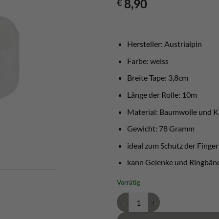
8,90
€
Hersteller: Austrialpin
Farbe: weiss
Breite Tape: 3,8cm
Länge der Rolle: 10m
Material: Baumwolle und K
Gewicht: 78 Gramm
ideal zum Schutz der Finger
kann Gelenke und Ringbänd
Vorrätig
Klettertape weiss Austrialpin Me