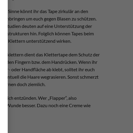
sem Sinne könnt ihr das Tape zirkulär an den
rn anbringen um euch gegen Blasen zu schützen.
e Studien deuten auf eine Unterstützung der
andstrukturen hin. Folglich können Tapes beim
ren Klettern unterstützend wirken.
issklettern dient das Klettertape dem Schutz der
auf den Fingern bzw. dem Handrücken. Wenn ihr
inger- oder Handfläche ab klebt, solltet ihr euch
 eventuell die Haare wegrasieren. Sonst schmerzt
tfernen doch ziemlich.
errlich entzünden. Wer „Flapper“, also
lt die Wunde besser. Dazu noch eine Creme wie