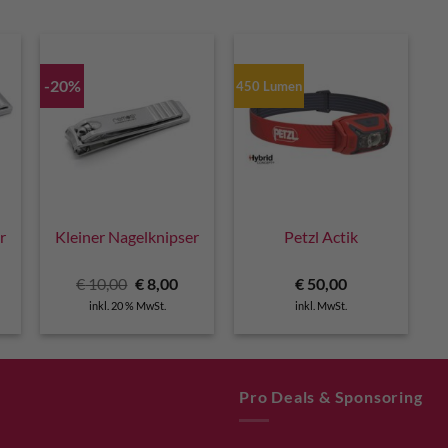
-20%
450 Lumen
r
Kleiner Nagelknipser
Petzl Actik
licher
ktueller
Ursprünglicher
Aktueller
€
10,00
€
8,00
€
50,00
reis
Preis
Preis
inkl. 20 % MwSt.
inkl. MwSt.
t:
war:
ist:
 10,80.
€ 10,00
€ 8,00.
Pro Deals & Sponsoring