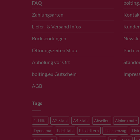
FAQ
bolting
Zahlungsarten
Kontak
Liefer- & Versand Infos
Kunde
Rücksendungen
Newsle
Öffnungszeiten Shop
Partner
Abholung vor Ort
Standor
bolting.eu Gutschein
Impres
AGB
Tags
1. Hilfe
A2 Stahl
A4 Stahl
Abseilen
Alpine route
Dyneema
Edelstahl
Eisklettern
Flaschenzug
Flyi