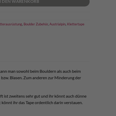
N DEN WARENKORB
tterausrüstung
,
Boulder Zubehör
,
Austrialpin
,
Klettertape
d kann man sowohl beim Bouldern als auch beim
en bzw. Blasen. Zum anderen zur Minderung der
aft ist zweitens sehr gut und ihr könnt auch dünne
t könnt ihr das Tape ordentlich darin verstauen.