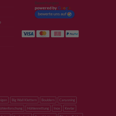
Bewertungen
powered by
G
o
o
g
l
e
bewerte uns auf
e
eigen
Big Wall Klettern
Bouldern
Canyoning
öhlenforschung
Höhlenrettung
Inox
Kevlar