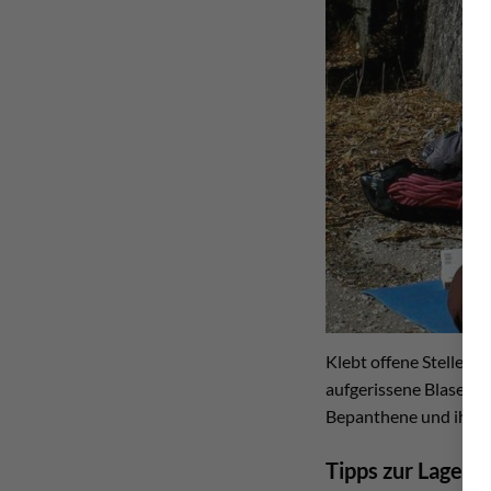
Klebt offene Stellen n
aufgerissene Blasen a
Bepanthene und ihr sei
Tipps zur Lageru