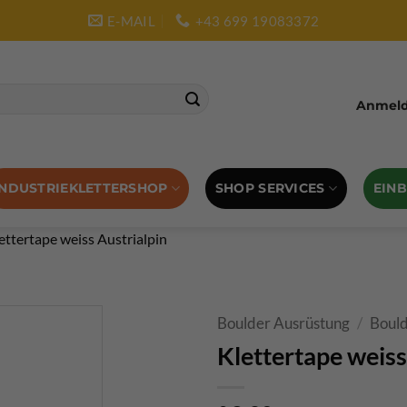
E-MAIL
+43 699 19083372
Anmelde
SHOP SERVICES
EIN
INDUSTRIEKLETTERSHOP
ettertape weiss Austrialpin
Boulder Ausrüstung
/
Boul
Klettertape weiss