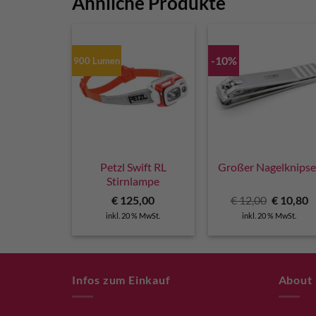
Ähnliche Produkte
-10%
900 Lumen
Petzl Swift RL
Großer Nagelknipse
Stirnlampe
Ursprüng
A
€
125,00
€
12,00
€
10,80
Preis
P
inkl. 20 % MwSt.
inkl. 20 % MwSt.
war:
is
€ 12,00
€
Infos zum Einkauf
About