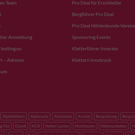
.eu Team
Pro Deal für Erschließer
t
Bergführer Pro Deal
n
Pro Deal Höhlenkunde Verein
tter Anmeldung
Sponsoring Events
 bolting.eu
Kletterführer Inserate
t – Adresse
Klettern Innsbruck
sum
Alpinklettern
Alpinroute
Aluminium
Aramid
Bergrettung
Bergst
ng Fox
Granit
HCR
Heben Lasten
Hochtouren
Höhenarbeiten
H