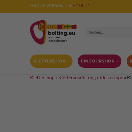
Zum
GRATIS VERSAND ab
€ 100,- *
Inhalt
springen
Suche nach:
KLETTERSHOP
EINBOHRSHOP
Klettershop
»
Kletterausrüstung
»
Klettertape
»
Kl