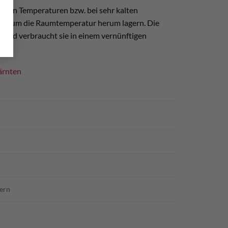
u hohen Temperaturen bzw. bei sehr kalten
immer um die Raumtemperatur herum lagern. Die
uf und verbraucht sie in einem vernünftigen
ärnten
tern