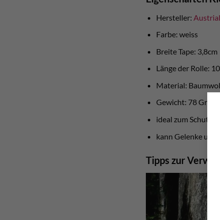
Hersteller:
Austria
Farbe: weiss
Breite Tape: 3,8cm
Länge der Rolle: 1
Material: Baumwol
Gewicht: 78 Gram
ideal zum Schutz d
kann Gelenke und 
Tipps zur Verwe