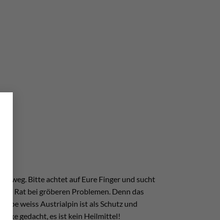
×
Vorweg. Bitte achtet auf Eure Finger und sucht
ichen Rat bei gröberen Problemen. Denn das
rtape weiss Austrialpin ist als Schutz und
laxe gedacht, es ist kein Heilmittel!