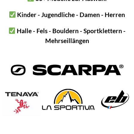
In die
Kinder - Jugendliche - Damen - Herren
Finge
Manch
Halle - Fels - Bouldern - Sportklettern -
Ringb
Mehrseillängen
schwe
Beim R
Haut 
viel F
vorab
das En
ie längerfristig mit Tape ab. Denn darunter kann sich das Gewebe h
bklebt, sollte diese nach dem Klettern entfernen. An der Luft hei
d bald wieder fit!
ng