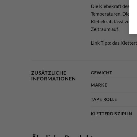
Die Klebekraft des Kle
Temperaturen. Dies tu
Klebekraft lässt zudem
Zeitraum auf!
Link Tipp: das Klette
ZUSÄTZLICHE
GEWICHT
INFORMATIONEN
MARKE
TAPE ROLLE
KLETTERDISZIPLIN