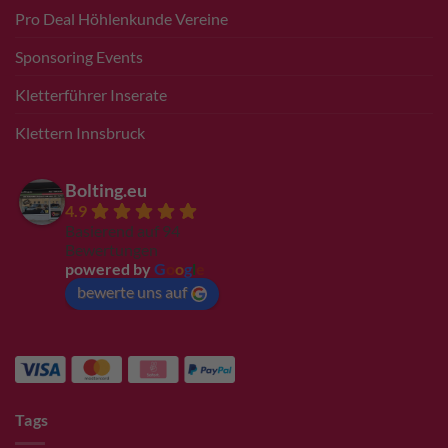
Pro Deal Höhlenkunde Vereine
Sponsoring Events
Kletterführer Inserate
Klettern Innsbruck
Bolting.eu
4.9
Basierend auf 94
Bewertungen
powered by
G
o
o
g
l
e
bewerte uns auf
Tags