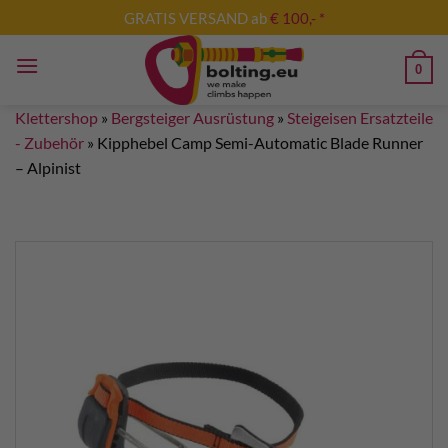
Zum
GRATIS VERSAND ab
€ 100,- *
Inhalt
springen
0
Klettershop
»
Bergsteiger Ausrüstung
»
Steigeisen Ersatzteile
- Zubehör
»
Kipphebel Camp Semi-Automatic Blade Runner
– Alpinist