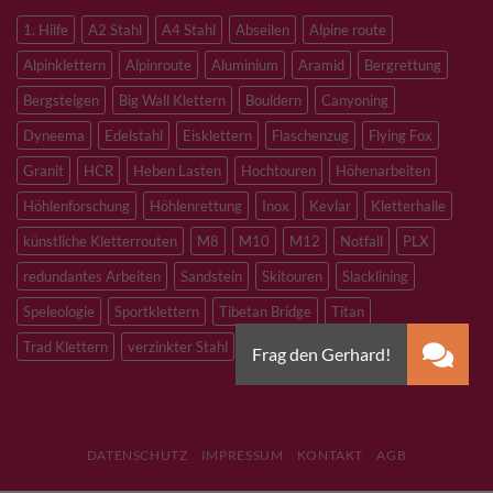
1. Hilfe
A2 Stahl
A4 Stahl
Abseilen
Alpine route
Alpinklettern
Alpinroute
Aluminium
Aramid
Bergrettung
Bergsteigen
Big Wall Klettern
Bouldern
Canyoning
Dyneema
Edelstahl
Eisklettern
Flaschenzug
Flying Fox
Granit
HCR
Heben Lasten
Hochtouren
Höhenarbeiten
Höhlenforschung
Höhlenrettung
Inox
Kevlar
Kletterhalle
künstliche Kletterrouten
M8
M10
M12
Notfall
PLX
redundantes Arbeiten
Sandstein
Skitouren
Slacklining
Speleologie
Sportklettern
Tibetan Bridge
Titan
Trad Klettern
verzinkter Stahl
DATENSCHUTZ
IMPRESSUM
KONTAKT
AGB