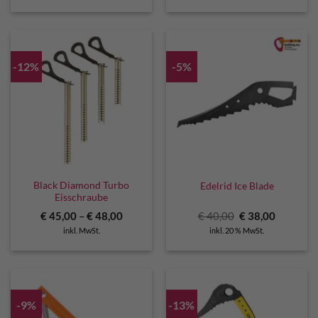
€ 214,95
€ 193,50.
€ 40,00
€ 38,00.
-12%
-5%
Black Diamond Turbo
Edelrid Ice Blade
Eisschraube
Ursprünglicher
Aktuelle
€
45,00
–
€
48,00
€
40,00
€
38,00
Preis
Preis
inkl. MwSt.
inkl. 20 % MwSt.
war:
ist:
€ 40,00
€ 38,00.
-9%
-13%