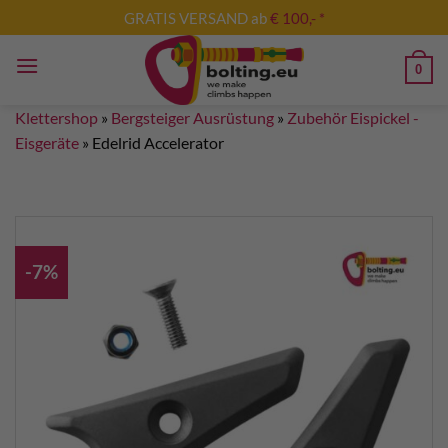
Zum
GRATIS VERSAND ab
€ 100,- *
Inhalt
springen
0
Klettershop
»
Bergsteiger Ausrüstung
»
Zubehör Eispickel -
Eisgeräte
»
Edelrid Accelerator
-7%