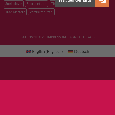
Speleologie
Sportklettern
Tibetan Bridge
Titan
Trad Klettern
verzinkter Stahl
DATENSCHUTZ
IMPRESSUM
KONTAKT
AGB
English
(
Englisch
)
Deutsch