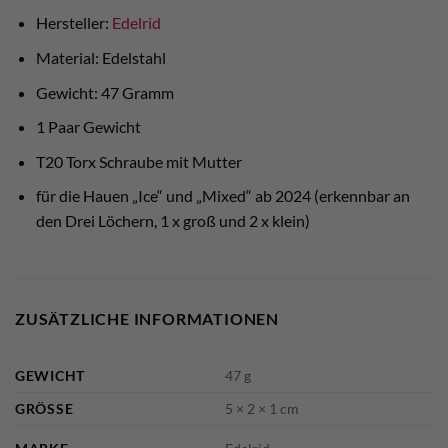
Hersteller:
Edelrid
Material: Edelstahl
Gewicht: 47 Gramm
1 Paar Gewicht
T20 Torx Schraube mit Mutter
für die Hauen „Ice“ und „Mixed“ ab 2024 (erkennbar an
den Drei Löchern, 1 x groß und 2 x klein)
ZUSÄTZLICHE INFORMATIONEN
GEWICHT
47 g
GRÖSSE
5 × 2 × 1 cm