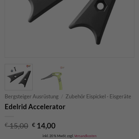
Bergsteiger Ausrüstung
/
Zubehör Eispickel - Eisgeräte
Edelrid Accelerator
Ursprünglicher
Aktueller
15,00
14,00
€
€
Preis
Preis
inkl. 20 % MwSt.
zzgl.
Versandkosten