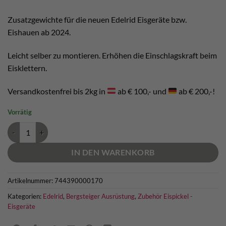
war:
ist:
€ 15,00
€ 14,00.
Zusatzgewichte für die neuen Edelrid Eisgeräte bzw.
Eishauen ab 2024.
Leicht selber zu montieren. Erhöhen die Einschlagskraft beim
Eisklettern.
Versandkostenfrei bis 2kg in
ab € 100,- und
ab € 200,-!
Vorrätig
Edelrid Accelerator Menge
IN DEN WARENKORB
Artikelnummer:
744390000170
Kategorien:
Edelrid
,
Bergsteiger Ausrüstung
,
Zubehör Eispickel -
Eisgeräte