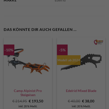
MARKE
Edelrid
DAS KÖNNTE DIR AUCH GEFALLEN …
-10%
-5%
Modell ab 2024
Camp Alpinist Pro
Edelrid Mixed Blade
Steigeisen
Ursprünglicher
Aktueller
Ursprünglicher
Aktuelle
€
214,95
€
193,50
€
40,00
€
38,00
Preis
Preis
Preis
Preis
inkl. 20 % MwSt.
inkl. 20 % MwSt.
war:
ist:
war:
ist: