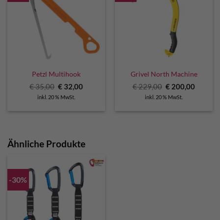
Petzl Multihook
Grivel North Machine
Ursprünglicher
Aktueller
Ursprünglicher
Aktuell
€
35,00
€
32,00
€
229,00
€
200,00
Preis
Preis
Preis
Preis
inkl. 20 % MwSt.
inkl. 20 % MwSt.
war:
ist:
war:
ist:
€ 35,00
€ 32,00.
€ 229,00
€ 200,0
Ähnliche Produkte
-30%