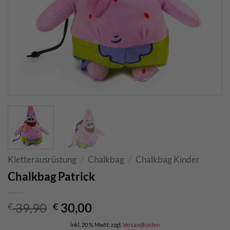
Kletterausrüstung
/
Chalkbag
/
Chalkbag Kinder
Chalkbag Patrick
Ursprünglicher
Aktueller
39,90
30,00
€
€
Preis
Preis
inkl. 20 % MwSt.
zzgl.
Versandkosten