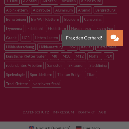
1. Hilfe
A2 Stahl
A4 Stahl
Abseilen
Alpine route
Alpinklettern
Alpinroute
Aluminium
Aramid
Bergrettung
Bergsteigen
Big Wall Klettern
Bouldern
Canyoning
Dyneema
Edelstahl
Eisklettern
Flaschenzug
Flying Fox
Granit
HCR
Heben Lasten
Hochtouren
Höhenarbeiten
Höhlenforschung
Höhlenrettung
Inox
Kevlar
Kletterhalle
künstliche Kletterrouten
M8
M10
M12
Notfall
PLX
redundantes Arbeiten
Sandstein
Skitouren
Slacklining
Speleologie
Sportklettern
Tibetan Bridge
Titan
Trad Klettern
verzinkter Stahl
DATENSCHUTZ
IMPRESSUM
KONTAKT
AGB
English
(
Englisch
)
Deutsch