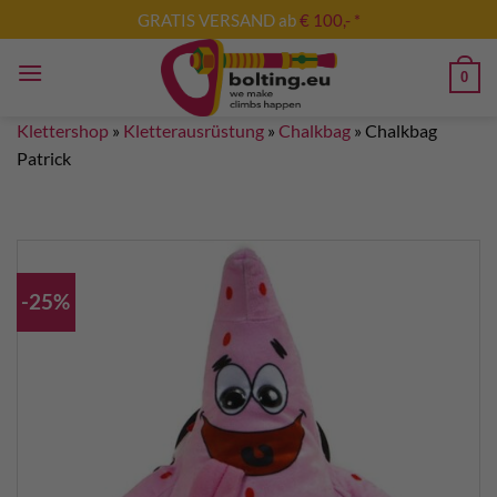
Zum
GRATIS VERSAND ab
€ 100,- *
Inhalt
springen
0
Klettershop
»
Kletterausrüstung
»
Chalkbag
»
Chalkbag
Patrick
-25%