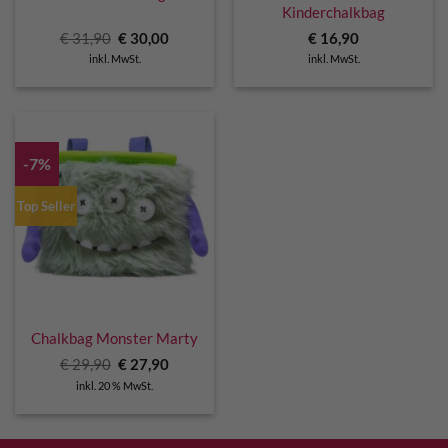
Kinderchalkbag
Ursprünglicher
Aktueller
€
31,90
€
30,00
€
16,90
Preis
Preis
inkl. MwSt.
inkl. MwSt.
war:
ist:
€ 31,90
€ 30,00.
-7%
Top Seller
Chalkbag Monster Marty
Ursprünglicher
Aktueller
€
29,90
€
27,90
Preis
Preis
inkl. 20 % MwSt.
war:
ist:
€ 29,90
€ 27,90.