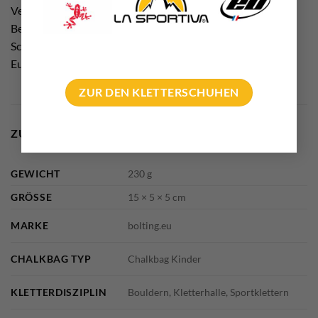
Verstärkt Lernerfolge oder schöne Klettererlebnisse durch
Belohnung. Ein Eis nach dem Klettern. Ein Besuch im
Schwimmbad am Nachmittag. Ihr wisst selber worüber sich
Eure Kleinen freuen!
ZUR DEN KLETTERSCHUHEN
ZUSÄTZLICHE INFORMATIONEN
GEWICHT
230 g
GRÖSSE
15 × 5 × 5 cm
MARKE
bolting.eu
CHALKBAG TYP
Chalkbag Kinder
KLETTERDISZIPLIN
Bouldern, Kletterhalle, Sportklettern