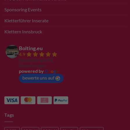
Sponsoring Events
Kletterführer Inserate
Klettern Innsbruck
Bolting.eu
4.9
Basierend auf 94
Bewertungen
powered by
G
o
o
g
l
e
bewerte uns auf
Tags