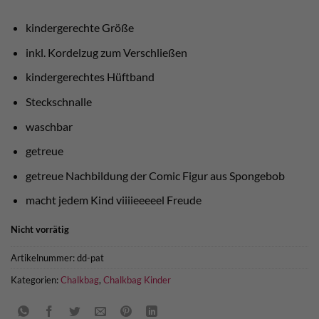
war:
ist:
€ 39,90
€ 30,00.
kindergerechte Größe
inkl. Kordelzug zum Verschließen
kindergerechtes Hüftband
Steckschnalle
waschbar
getreue
getreue Nachbildung der Comic Figur aus Spongebob
macht jedem Kind viiiieeeeel Freude
Nicht vorrätig
Artikelnummer:
dd-pat
Kategorien:
Chalkbag
,
Chalkbag Kinder