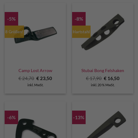
-5%
-8%
8 Größen!
Hartstahl
Camp Lost Arrow
Stubai Bong Felshaken
Ursprünglicher
Aktueller
Ursprünglicher
Aktuelle
€
24,70
€
23,50
€
17,90
€
16,50
Preis
Preis
Preis
Preis
inkl. MwSt.
inkl. 20 % MwSt.
war:
ist:
war:
ist:
€ 24,70
€ 23,50.
€ 17,90
€ 16,50.
-6%
-13%