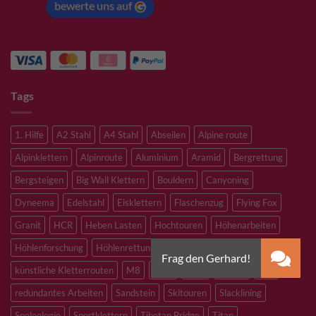
bewerte uns auf
Tags
1. Hilfe
A2 Stahl
A4 Stahl
Abseilen
Alpine route
Alpinklettern
Alpinroute
Aluminium
Aramid
Bergrettung
Bergsteigen
Big Wall Klettern
Bouldern
Canyoning
Dyneema
Edelstahl
Eisklettern
Flaschenzug
Flying Fox
Granit
HCR
Heben Lasten
Hochtouren
Höhenarbeiten
Höhlenforschung
Höhlenrettung
Inox
Kevlar
Kletterhalle
künstliche Kletterrouten
M8
M10
M12
Notfall
PLX
redundantes Arbeiten
Sandstein
Skitouren
Slacklining
Speleologie
Sportklettern
Tibetan Bridge
Titan