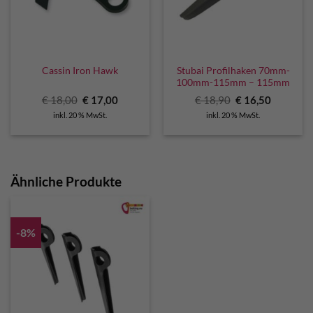
Stubai Profilhaken 70mm-
Cassin Iron Hawk
100mm-115mm – 115mm
Ursprünglicher
Aktueller
Ursprünglicher
Aktuelle
€
18,00
€
17,00
€
18,90
€
16,50
Preis
Preis
Preis
Preis
inkl. 20 % MwSt.
inkl. 20 % MwSt.
war:
ist:
war:
ist:
€ 18,00
€ 17,00.
€ 18,90
€ 16,50.
Ähnliche Produkte
-8%