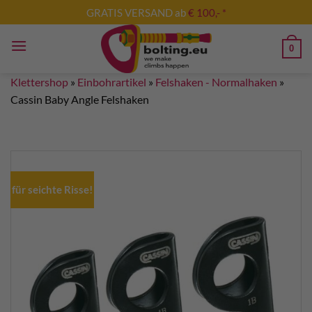
Zum
GRATIS VERSAND ab
€ 100,- *
Inhalt
springen
0
Klettershop
»
Einbohrartikel
»
Felshaken - Normalhaken
»
Cassin Baby Angle Felshaken
für seichte Risse!