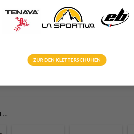
500 g
35 × 20 × 20 cm
CAMP – CASSI
GSTYP
Kombi-Körbche
ZUR DEN KLETTERSCHUHEN
Aluminium
AFTEN
Made in Italy
N …