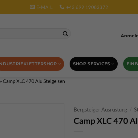
E-MAIL
+43 699 19083372
Anmelde
SHOP SERVICES
EIN
INDUSTRIEKLETTERSHOP
»
Camp XLC 470 Alu Steigeisen
Bergsteiger Ausrüstung
/
S
Camp XLC 470 Alu