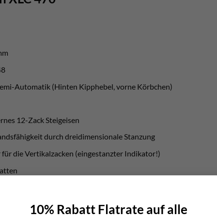
amm
48
emi-Automatik (Hinten Kipphebel, vorne Körbchen)
ernes 12-Zack Steigeisen
ndsfähigkeit durch dreidimensionale Stanzung
für die Vertikalzacken (eingestanzter Indikator!)
latten
che
erstellbar
10% Rabatt Flatrate auf alle