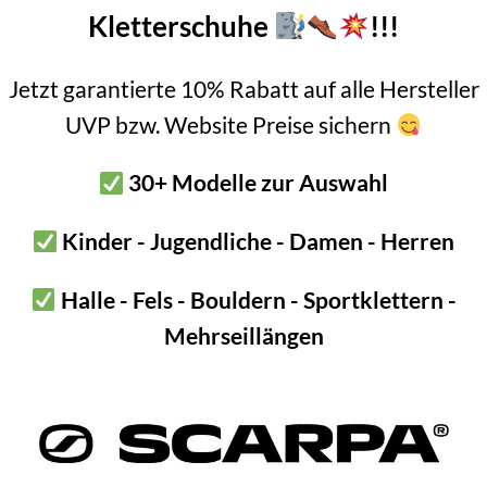
Kletterschuhe
!!!
lu Steigeisen
Jetzt garantierte 10% Rabatt auf alle Hersteller
st ein Modell für rein eisigen oder rein schneeigen Untergrund. D
UVP bzw. Website Preise sichern
nützt sich wesentlich schneller ab als z.B. Stahl.
30+ Modelle zur Auswahl
hnee und flaches Eis das Terrain, wo dieses Produkt idealer Weise e
es Modell für das Eisklettern sowie für kombiniertes Gelände mit F
Kinder - Jugendliche - Damen - Herren
bzw. Stahl Steigeisen die 1. Wahl.
Halle - Fels - Bouldern - Sportklettern -
it Semi-Automatik Bindung
Mehrseillängen
 einer Semi-Automatik Bindung ausgestattet. D.h. Körbchen vorne 
e ideale Wahl für halbsteife Schuhe mit einem Sohlenrand an der F
steg ausgerichtet.