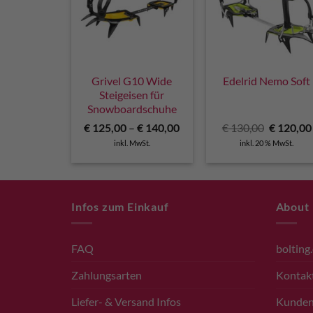
Grivel G10 Wide
Edelrid Nemo Soft
Steigeisen für
Snowboardschuhe
Ursprüng
€
125,00
–
€
140,00
€
130,00
€
120,00
Preis
inkl. MwSt.
inkl. 20 % MwSt.
war:
€ 130,00
Infos zum Einkauf
About
FAQ
bolting
Zahlungsarten
Kontak
Liefer- & Versand Infos
Kunde