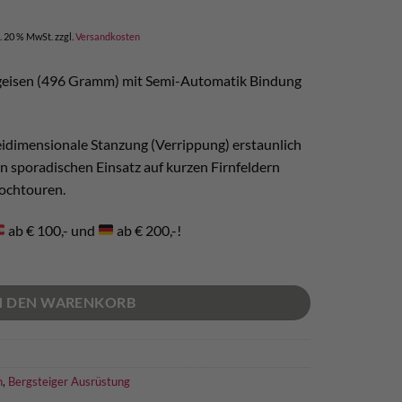
icher
ktueller
reis
l. 20 % MwSt.
zzgl.
Versandkosten
t:
 157,00.
eigeisen (496 Gramm) mit Semi-Automatik Bindung
reidimensionale Stanzung (Verrippung) erstaunlich
den sporadischen Einsatz auf kurzen Firnfeldern
Hochtouren.
ab € 100,- und
ab € 200,-!
N DEN WARENKORB
n
,
Bergsteiger Ausrüstung