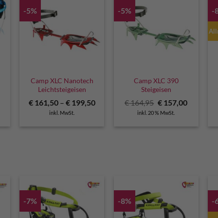
-5%
-5%
-
All
G
Camp XLC Nanotech
Camp XLC 390
Leichtsteigeisen
Steigeisen
licher
Aktueller
Ursprünglicher
Aktuelle
€
161,50
–
€
199,50
€
164,95
€
157,00
Preis
Preis
Preis
inkl. MwSt.
inkl. 20 % MwSt.
ist:
war:
ist:
€ 200,00.
€ 164,95
€ 157,00.
-7%
-8%
-