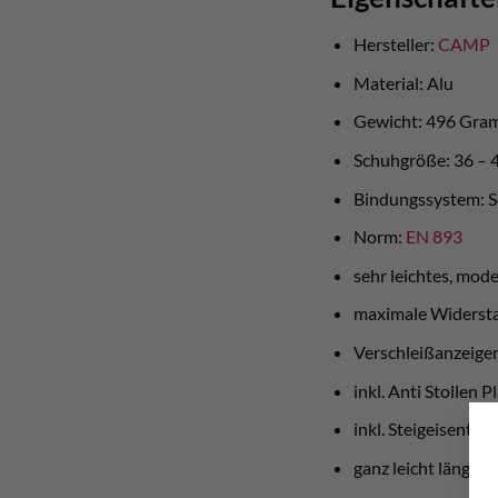
Hersteller:
CAMP
Material: Alu
Gewicht: 496 Gr
Schuhgröße: 36 – 
Bindungssystem: S
Norm:
EN 893
sehr leichtes, mod
maximale Widersta
Verschleißanzeiger 
inkl. Anti Stollen P
inkl. Steigeisentas
ganz leicht längenv