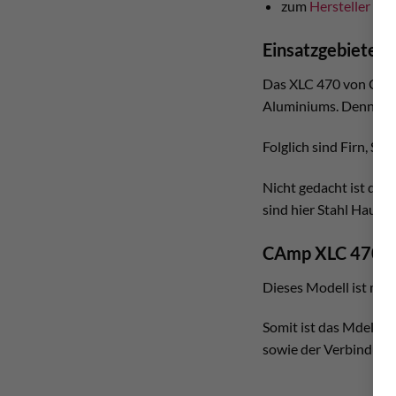
zum
Hersteller
Einsatzgebiete A
Das XLC 470 von Camp i
Aluminiums. Denn dies 
Folglich sind Firn, Sc
Nicht gedacht ist dies
sind hier Stahl Hauen 
CAmp XLC 470 m
Dieses Modell ist mit
Somit ist das Mdell di
sowie der Verbindungs