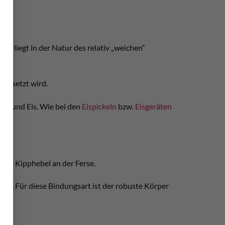
as liegt in der Natur des relativ „weichen“
ingesetzt wird.
els und Eis. Wie bei den
Eispickeln
bzw.
Eisgeräten
und Kipphebel an der Ferse.
erse. Für diese Bindungsart ist der robuste Körper