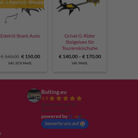
mi- & Automatic Bindung
Edelrid Shark Auto
Grivel G-Rider
Steigeisen für
Tourenskischuhe
r
Ursprünglicher
Aktueller
€
160,00
€
150,00
€
140,00
–
€
170,00
Preis
Preis
inkl. 20 % MwSt.
inkl. MwSt.
war:
ist:
€ 160,00
€ 150,00.
Bolting.eu
4.9
Basierend auf 94
Bewertungen
powered by
G
o
o
g
l
e
bewerte uns auf
e