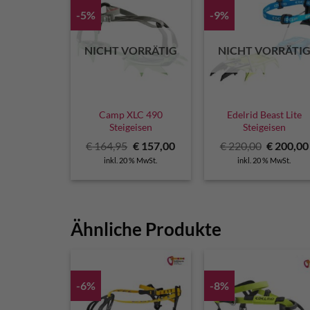
-5%
-9%
NICHT VORRÄTIG
NICHT VORRÄTI
Camp XLC 490
Edelrid Beast Lite
Steigeisen
Steigeisen
Ursprünglicher
Aktueller
Ursprüng
€
164,95
€
157,00
€
220,00
€
200,00
Preis
Preis
Preis
inkl. 20 % MwSt.
inkl. 20 % MwSt.
war:
ist:
war:
€ 164,95
€ 157,00.
€ 220,00
Ähnliche Produkte
-6%
-8%