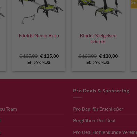
Se
Edelrid Nemo Auto
Kinder Steigeisen
Edelrid
licher
Aktueller
Ursprünglicher
Aktueller
Ursprünglicher
Aktuelle
€
135,00
€
125,00
€
130,00
€
120,00
Preis
Preis
Preis
Preis
Preis
inkl. 20 % MwSt.
inkl. 20 % MwSt.
ist:
war:
ist:
war:
ist:
€ 120,00.
€ 135,00
€ 125,00.
€ 130,00
€ 120,00.
Pro Deals & Sponsoring
.eu Team
Pro Deal für Erschließer
t
Bergführer Pro Deal
n
Pro Deal Höhlenkunde Verein