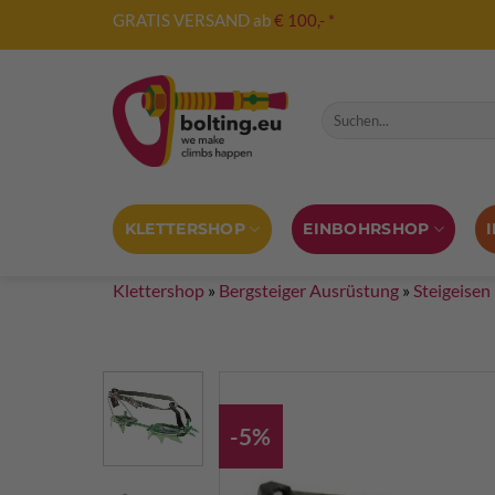
Zum
GRATIS VERSAND ab
€ 100,- *
Inhalt
springen
Suche nach:
KLETTERSHOP
EINBOHRSHOP
Klettershop
»
Bergsteiger Ausrüstung
»
Steigeisen
-5%