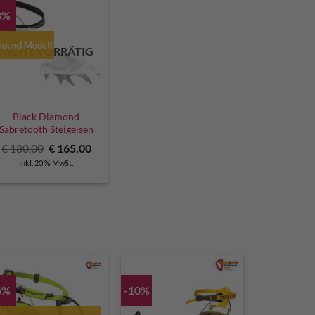
8%
round Modell
NICHT VORRÄTIG
Black Diamond
Sabretooth Steigeisen
r
Ursprünglicher
Aktueller
€
180,00
€
165,00
Preis
Preis
inkl. 20 % MwSt.
war:
ist:
€ 180,00
€ 165,00.
6%
-10%