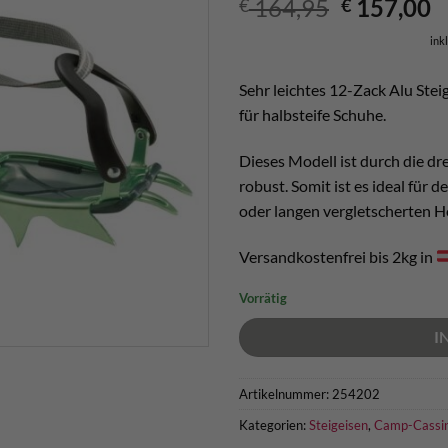
Ursprüngl
A
164,95
157,00
€
€
Preis
P
ink
war:
is
€ 164,95
€
Sehr leichtes 12-Zack Alu St
für halbsteife Schuhe.
Dieses Modell ist durch die d
robust. Somit ist es ideal für 
oder langen vergletscherten 
Versandkostenfrei bis 2kg in
Vorrätig
I
Artikelnummer:
254202
Kategorien:
Steigeisen
,
Camp-Cassi