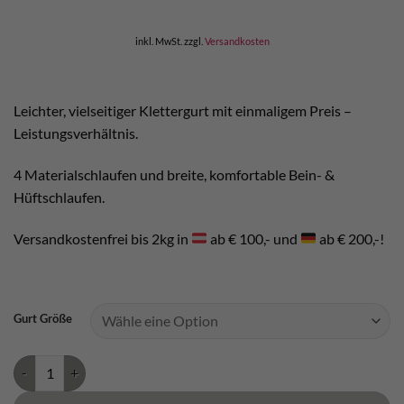
war:
ist:
€ 49,90
€ 45,00.
inkl. MwSt.
zzgl.
Versandkosten
Leichter, vielseitiger Klettergurt mit einmaligem Preis –
Leistungsverhältnis.
4 Materialschlaufen und breite, komfortable Bein- &
Hüftschlaufen.
Versandkostenfrei bis 2kg in
ab € 100,- und
ab € 200,-!
Gurt Größe
Camp Energy Menge