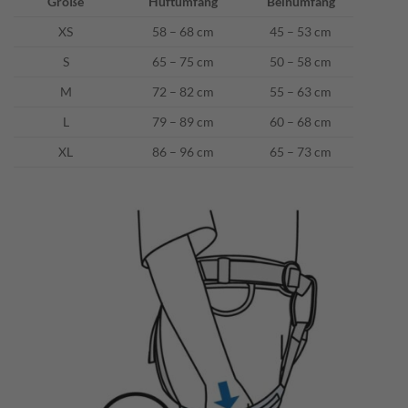
Größe
Hüftumfang
Beinumfang
XS
58 – 68 cm
45 – 53 cm
S
65 – 75 cm
50 – 58 cm
M
72 – 82 cm
55 – 63 cm
L
79 – 89 cm
60 – 68 cm
XL
86 – 96 cm
65 – 73 cm