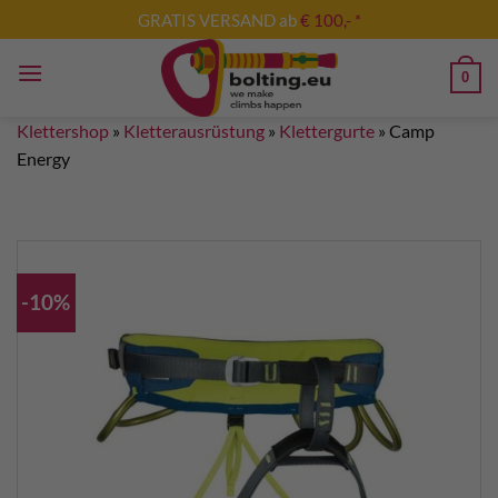
Zum
GRATIS VERSAND ab
€ 100,- *
Inhalt
springen
0
Klettershop
»
Kletterausrüstung
»
Klettergurte
»
Camp
Energy
-10%