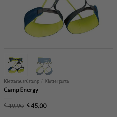
Kletterausrüstung
/
Klettergurte
Camp Energy
Ursprünglicher
Aktueller
49,90
45,00
€
€
Preis
Preis