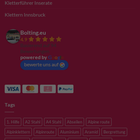
Kletterführer Inserate
Klettern Innsbruck
Bolting.eu
4.9
Basierend auf 94
Bewertungen
powered by
G
o
o
g
l
e
bewerte uns auf
Tags
1. Hilfe
A2 Stahl
A4 Stahl
Abseilen
Alpine route
Alpinklettern
Alpinroute
Aluminium
Aramid
Bergrettung