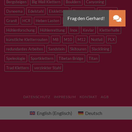
Bergsteigen
Big Wall Klettern
Bouldern
Canyoning
Dyneema
Edelstahl
Eisklettern
Flaschenzug
Flying Fox
Granit
HCR
Heben Lasten
Hochtouren
Höhenarbeiten
Höhlenforschung
Höhlenrettung
Inox
Kevlar
Kletterhalle
künstliche Kletterrouten
M8
M10
M12
Notfall
PLX
redundantes Arbeiten
Sandstein
Skitouren
Slacklining
Speleologie
Sportklettern
Tibetan Bridge
Titan
Trad Klettern
verzinkter Stahl
DATENSCHUTZ
IMPRESSUM
KONTAKT
AGB
English
(
Englisch
)
Deutsch