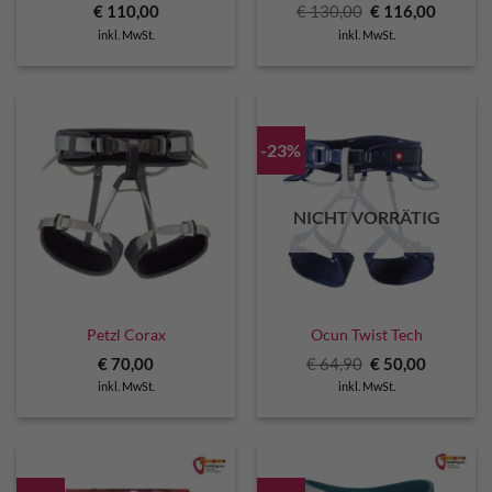
Ursprünglicher
Aktuell
€
110,00
€
130,00
€
116,00
Preis
Preis
inkl. MwSt.
inkl. MwSt.
war:
ist:
€ 130,00
€ 116,0
-23%
NICHT VORRÄTIG
Petzl Corax
Ocun Twist Tech
Ursprünglicher
Aktuelle
€
70,00
€
64,90
€
50,00
Preis
Preis
inkl. MwSt.
inkl. MwSt.
war:
ist:
€ 64,90
€ 50,00.