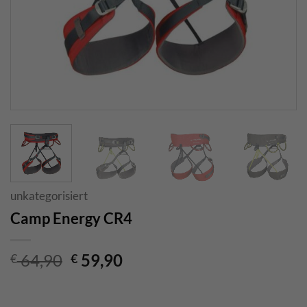
unkategorisiert
Camp Energy CR4
Ursprünglicher
Aktueller
64,90
59,90
€
€
Preis
Preis
war:
ist: