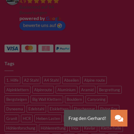
4.9
Basierend auf 94
Bewertungen
powered by
G
o
o
g
l
e
bewerte uns auf
Tags
1. Hilfe
A2 Stahl
A4 Stahl
Abseilen
Alpine route
Alpinklettern
Alpinroute
Aluminium
Aramid
Bergrettung
Bergsteigen
Big Wall Klettern
Bouldern
Canyoning
Dyneema
Edelstahl
Eisklettern
Flaschenzug
Flying Fox
Granit
HCR
Heben Lasten
Hochtouren
Höhenarbeiten
Höhlenforschung
Höhlenrettung
Inox
Kevlar
Kletterhalle