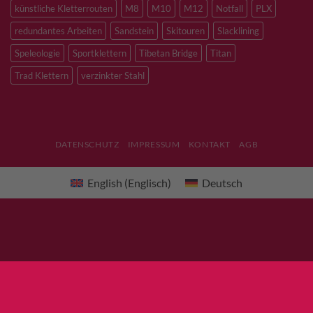
künstliche Kletterrouten
M8
M10
M12
Notfall
PLX
redundantes Arbeiten
Sandstein
Skitouren
Slacklining
Speleologie
Sportklettern
Tibetan Bridge
Titan
Trad Klettern
verzinkter Stahl
DATENSCHUTZ
IMPRESSUM
KONTAKT
AGB
English
(
Englisch
)
Deutsch