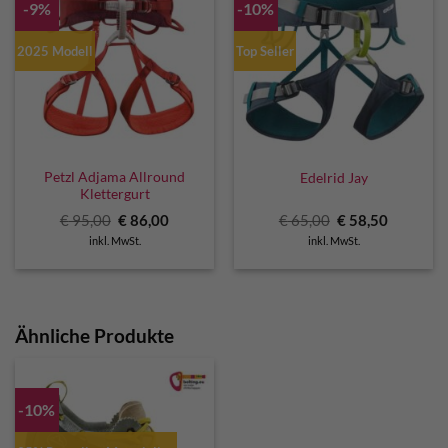
-9%
-10%
2025 Modell
Top Seller
Petzl Adjama Allround
Edelrid Jay
Klettergurt
Ursprünglicher
Aktueller
Ursprünglicher
Aktuelle
€
95,00
€
86,00
€
65,00
€
58,50
Preis
Preis
Preis
Preis
inkl. MwSt.
inkl. MwSt.
war:
ist:
war:
ist:
€ 95,00
€ 86,00.
€ 65,00
€ 58,50.
Ähnliche Produkte
-10%