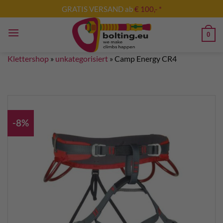
Zum
GRATIS VERSAND ab
€ 100,- *
Inhalt
springen
0
Klettershop
»
unkategorisiert
»
Camp Energy CR4
-8%