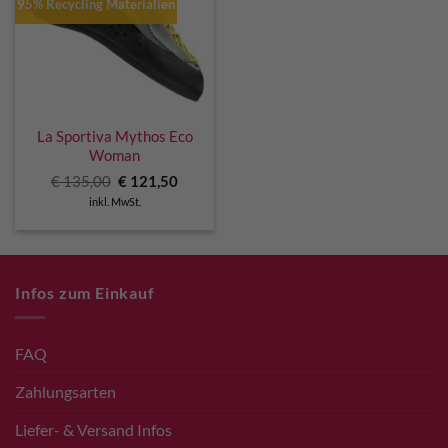
95% Recycling Materialien
La Sportiva Mythos Eco
Woman
Ursprünglicher
Aktueller
€
135,00
€
121,50
Preis
Preis
inkl. MwSt.
war:
ist:
€ 135,00
€ 121,50.
Infos zum Einkauf
FAQ
Zahlungsarten
Liefer- & Versand Infos