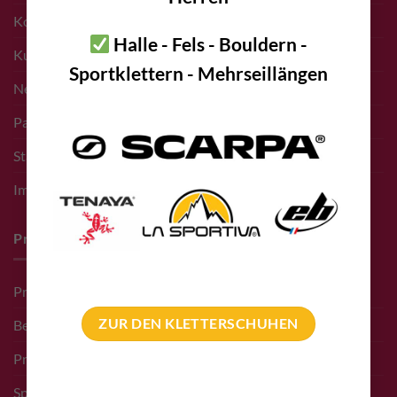
Kontakt
Halle - Fels - Bouldern -
Kunden
Sportklettern - Mehrseillängen
Newsletter Anmeldung
Partner bolting.eu
Standort – Adresse
Impressum
Pro Deals & Sponsoring
Pro Deal für Erschließer
ZUR DEN KLETTERSCHUHEN
Bergführer Pro Deal
Pro Deal Höhlenkunde Vereine
Sponsoring Events