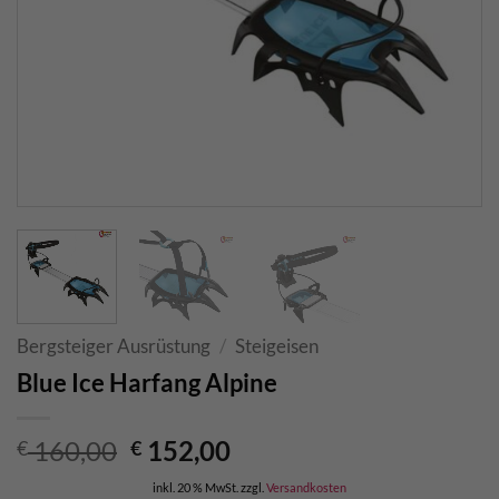
Bergsteiger Ausrüstung
/
Steigeisen
Blue Ice Harfang Alpine
Ursprünglicher
Aktueller
160,00
152,00
€
€
Preis
Preis
inkl. 20 % MwSt.
zzgl.
Versandkosten