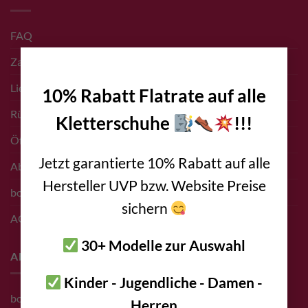
FAQ
×
Zahlungsarten
Liefer- & Versand Infos
10% Rabatt Flatrate auf alle
Rücksendungen
Kletterschuhe
!!!
Öffnungszeiten Shop
Jetzt garantierte 10% Rabatt auf alle
Abholung vor Ort
Hersteller UVP bzw. Website Preise
bolting.eu Gutschein
sichern
AGB
30+ Modelle zur Auswahl
About
Kinder - Jugendliche - Damen -
bolting.eu Team
Herren