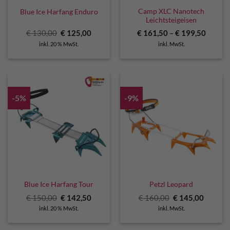
Camp XLC Nanotech
Blue Ice Harfang Enduro
Leichtsteigeisen
Ursprünglicher
Aktueller
€
130,00
€
125,00
€
161,50
–
€
199,50
Preis
Preis
inkl. 20 % MwSt.
inkl. MwSt.
war:
ist:
€ 130,00
€ 125,00.
-5%
-9%
Blue Ice Harfang Tour
Petzl Leopard
Ursprünglicher
Aktueller
Ursprünglicher
Aktuell
€
150,00
€
142,50
€
160,00
€
145,00
Preis
Preis
Preis
Preis
inkl. 20 % MwSt.
inkl. MwSt.
war:
ist:
war:
ist:
€ 150,00
€ 142,50.
€ 160,00
€ 145,0