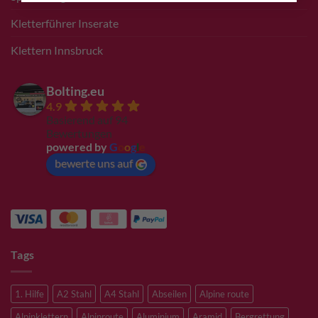
Kletterführer Inserate
Klettern Innsbruck
Bolting.eu
4.9
Basierend auf 94
Bewertungen
powered by
G
o
o
g
l
e
bewerte uns auf
Tags
1. Hilfe
A2 Stahl
A4 Stahl
Abseilen
Alpine route
Alpinklettern
Alpinroute
Aluminium
Aramid
Bergrettung