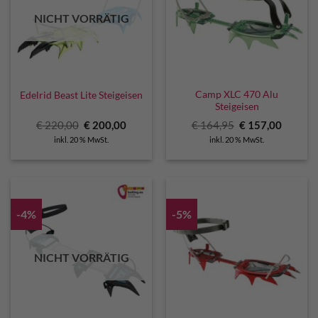
NICHT VORRÄTIG
Camp XLC 470 Alu
Edelrid Beast Lite Steigeisen
Steigeisen
Ursprünglicher
Aktueller
Ursprünglicher
Aktuell
€
220,00
€
200,00
€
164,95
€
157,00
Preis
Preis
Preis
Preis
inkl. 20 % MwSt.
inkl. 20 % MwSt.
war:
ist:
war:
ist:
€ 220,00
€ 200,00.
€ 164,95
€ 157,0
-4%
-5%
NICHT VORRÄTIG