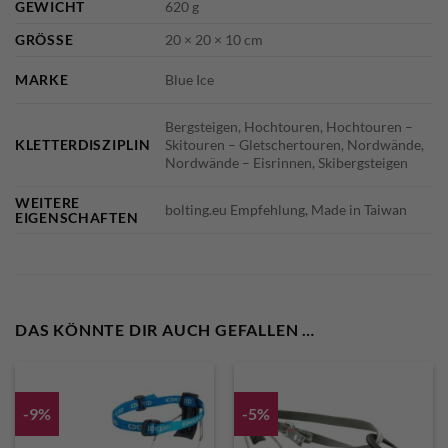
GEWICHT
620 g
GRÖSSE
20 × 20 × 10 cm
MARKE
Blue Ice
Bergsteigen, Hochtouren, Hochtouren –
KLETTERDISZIPLIN
Skitouren – Gletschertouren, Nordwände,
Nordwände – Eisrinnen, Skibergsteigen
WEITERE
bolting.eu Empfehlung, Made in Taiwan
EIGENSCHAFTEN
DAS KÖNNTE DIR AUCH GEFALLEN …
-9%
-5%