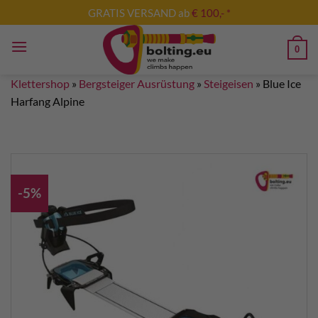
Zum
GRATIS VERSAND ab
€ 100,- *
Inhalt
springen
0
Klettershop
»
Bergsteiger Ausrüstung
»
Steigeisen
»
Blue Ice
Harfang Alpine
-5%