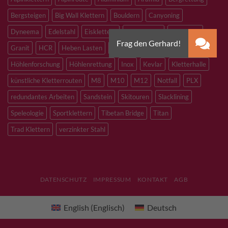
Bergsteigen
Big Wall Klettern
Bouldern
Canyoning
Dyneema
Edelstahl
Eisklettern
Flaschenzug
Flying Fox
Granit
HCR
Heben Lasten
Hochtouren
Höhenarbeiten
Höhlenforschung
Höhlenrettung
Inox
Kevlar
Kletterhalle
künstliche Kletterrouten
M8
M10
M12
Notfall
PLX
redundantes Arbeiten
Sandstein
Skitouren
Slacklining
Speleologie
Sportklettern
Tibetan Bridge
Titan
Trad Klettern
verzinkter Stahl
DATENSCHUTZ
IMPRESSUM
KONTAKT
AGB
English
(
Englisch
)
Deutsch