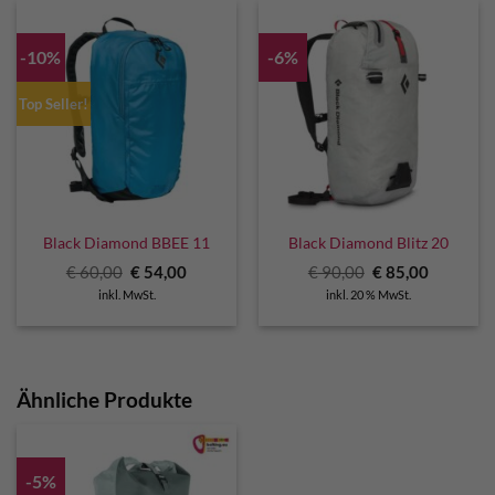
-10%
-6%
Top Seller!
Black Diamond BBEE 11
Black Diamond Blitz 20
Ursprünglicher
Aktueller
Ursprünglicher
Aktuelle
€
60,00
€
54,00
€
90,00
€
85,00
Preis
Preis
Preis
Preis
inkl. MwSt.
inkl. 20 % MwSt.
war:
ist:
war:
ist:
€ 60,00
€ 54,00.
€ 90,00
€ 85,00.
Ähnliche Produkte
-5%