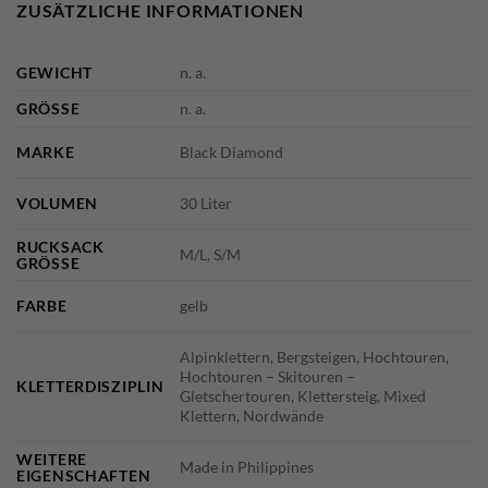
ZUSÄTZLICHE INFORMATIONEN
GEWICHT
n. a.
GRÖSSE
n. a.
MARKE
Black Diamond
VOLUMEN
30 Liter
RUCKSACK
M/L, S/M
GRÖSSE
FARBE
gelb
Alpinklettern, Bergsteigen, Hochtouren,
Hochtouren – Skitouren –
KLETTERDISZIPLIN
Gletschertouren, Klettersteig, Mixed
Klettern, Nordwände
WEITERE
Made in Philippines
EIGENSCHAFTEN