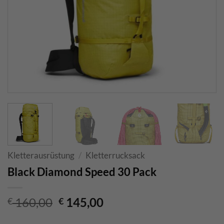
Kletterausrüstung
/
Kletterrucksack
Black Diamond Speed 30 Pack
Ursprünglicher
Aktueller
160,00
145,00
€
€
Preis
Preis