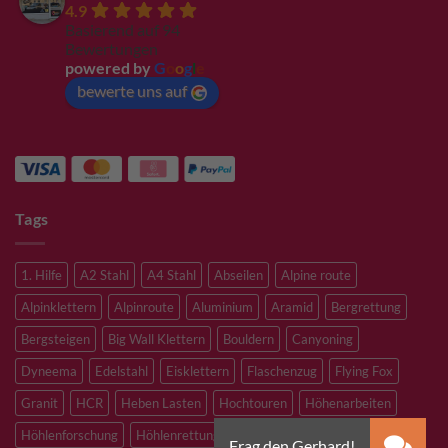
4.9
Basierend auf 94
Bewertungen
powered by
G
o
o
g
l
e
bewerte uns auf
Tags
1. Hilfe
A2 Stahl
A4 Stahl
Abseilen
Alpine route
Alpinklettern
Alpinroute
Aluminium
Aramid
Bergrettung
Bergsteigen
Big Wall Klettern
Bouldern
Canyoning
Dyneema
Edelstahl
Eisklettern
Flaschenzug
Flying Fox
Granit
HCR
Heben Lasten
Hochtouren
Höhenarbeiten
Höhlenforschung
Höhlenrettung
Inox
Kevlar
Kletterhalle