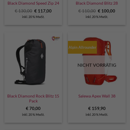
Black Diamond Speed Zip 24
Black Diamond Blitz 28
Ursprünglicher
Aktueller
Ursprünglicher
Aktuell
€
130,00
€
117,00
€
110,00
€
100,00
Preis
Preis
Preis
Preis
inkl. 20 % MwSt.
inkl. 20 % MwSt.
war:
ist:
war:
ist:
€ 130,00
€ 117,00.
€ 110,00
€ 100,0
Alpin Allrounder
NICHT VORRÄTIG
Black Diamond Rock Blitz 15
Salewa Apex Wall 38
Pack
€
70,00
€
159,90
inkl. 20 % MwSt.
inkl. 20 % MwSt.