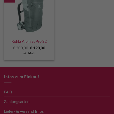
Kohla Alpinist Pro 32
Ursprünglicher
Aktueller
€
200,00
€
190,00
Preis
Preis
inkl. MwSt.
war:
ist:
€ 200,00
€ 190,00.
Infos zum Einkauf
FAQ
Zahlungsarten
Liefer- & Versand Infos