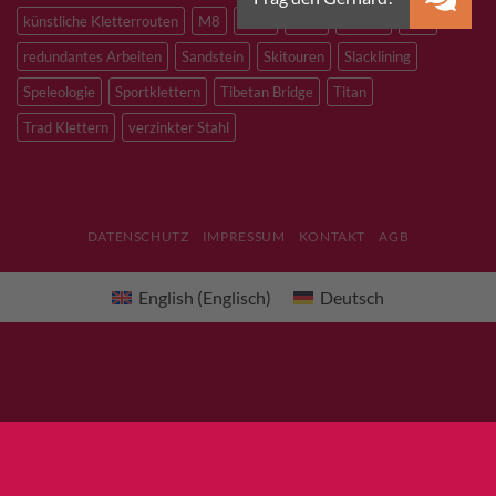
künstliche Kletterrouten
M8
M10
M12
Notfall
PLX
redundantes Arbeiten
Sandstein
Skitouren
Slacklining
Speleologie
Sportklettern
Tibetan Bridge
Titan
Trad Klettern
verzinkter Stahl
DATENSCHUTZ
IMPRESSUM
KONTAKT
AGB
English
(
Englisch
)
Deutsch