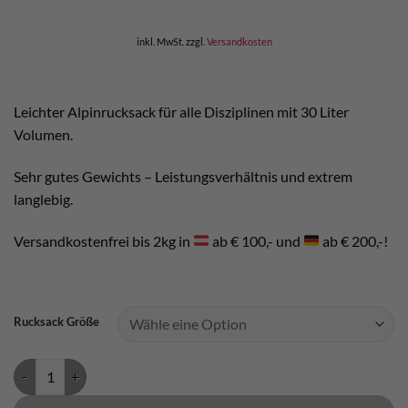
war:
ist:
€ 160,00
€ 145,00.
inkl. MwSt.
zzgl.
Versandkosten
Leichter Alpinrucksack für alle Disziplinen mit 30 Liter
Volumen.
Sehr gutes Gewichts – Leistungsverhältnis und extrem
langlebig.
Versandkostenfrei bis 2kg in
ab € 100,- und
ab € 200,-!
Rucksack Größe
Black Diamond Speed 30 Pack Menge