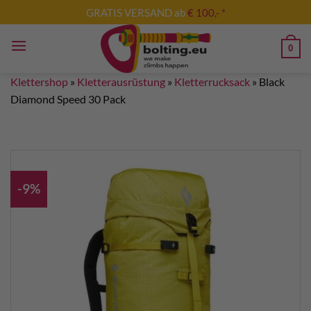
Zum
GRATIS VERSAND ab
€ 100,- *
Inhalt
springen
0
Klettershop
»
Kletterausrüstung
»
Kletterrucksack
»
Black
Diamond Speed 30 Pack
-9%