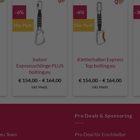
-6%
-6%
-
10er Pack!
10er Pack!
–
Indoor
Kletterhallen Express
Expressschlinge PLUS
Top bolting.eu
bolting.eu
licher
Aktueller
€
154,00
–
€
164,00
€
154,00
–
€
164,00
Preis
inkl. MwSt.
inkl. MwSt.
ist:
€ 115,00.
Pro Deals & Sponsoring
.eu Team
Pro Deal für Erschließer