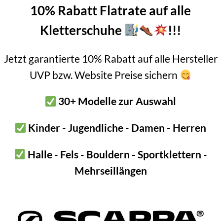
er
längs – offen – quer: 20kN – 7 kN – 7kN
10% Rabatt Flatrate auf alle
ess für alpine Routen
Kletterschuhe
!!!
0cm) oder ausgezogen (60cm) zu verwenden
Jetzt garantierte 10% Rabatt auf alle Hersteller
UVP bzw. Website Preise sichern
Fixpunkte bei „zick-zack“ Seilverläufen
ung
30+ Modelle zur Auswahl
napper Karabiner
Kinder - Jugendliche - Damen - Herren
Black Diamond MiniWire Alpine Express sind die kleinen, extrem
Halle - Fels - Bouldern - Sportklettern -
ße zu ermöglichen, muss dieses Modell heiß geschmiedet werden.
Mehrseillängen
.
 bzw. 7kN (offen bzw. quer) in einem sehr guten Bereich für alpin