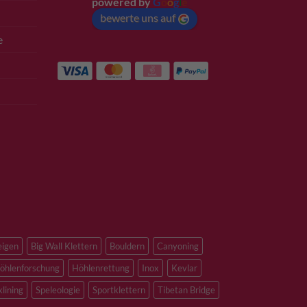
powered by
G
o
o
g
l
e
bewerte uns auf
e
eigen
Big Wall Klettern
Bouldern
Canyoning
öhlenforschung
Höhlenrettung
Inox
Kevlar
klining
Speleologie
Sportklettern
Tibetan Bridge