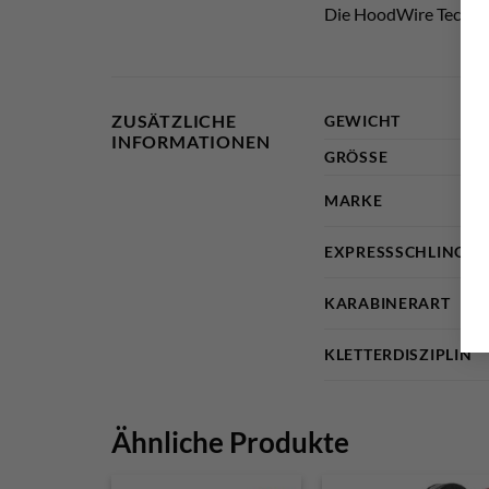
Die HoodWire Technolo
ZUSÄTZLICHE
GEWICHT
INFORMATIONEN
GRÖSSE
MARKE
EXPRESSSCHLINGEN
KARABINERART
KLETTERDISZIPLIN
Ähnliche Produkte