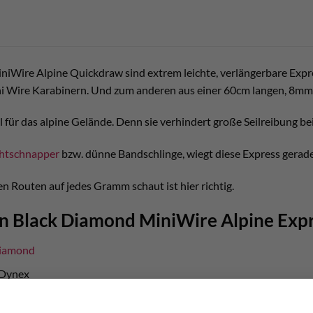
iWire Alpine Quickdraw sind extrem leichte, verlängerbare Expr
 Wire Karabinern. Und zum anderen aus einer 60cm langen, 8m
al für das alpine Gelände. Denn sie verhindert große Seilreibung be
htschnapper
bzw. dünne Bandschlinge, wiegt diese Express gera
n Routen auf jedes Gramm schaut ist hier richtig.
n Black Diamond MiniWire Alpine Exp
Diamond
 Dynex
m