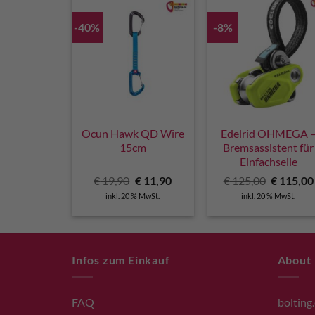
-40%
-8%
Ocun Hawk QD Wire
Edelrid OHMEGA 
15cm
Bremsassistent für
Einfachseile
Ursprünglicher
Aktueller
Ursprüng
€
19,90
€
11,90
€
125,00
€
115,00
Preis
Preis
Preis
inkl. 20 % MwSt.
inkl. 20 % MwSt.
war:
ist:
war:
€ 19,90
€ 11,90.
€ 125,00
Infos zum Einkauf
About
FAQ
bolting