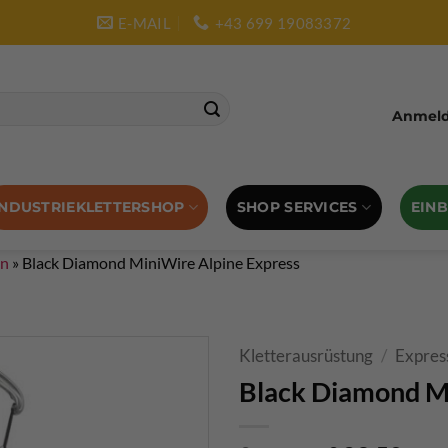
E-MAIL
+43 699 19083372
Anmelde
SHOP SERVICES
EIN
INDUSTRIEKLETTERSHOP
en
»
Black Diamond MiniWire Alpine Express
Kletterausrüstung
/
Expres
Black Diamond Mi