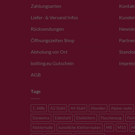
Zahlungsarten
Kontak
Liefer- & Versand Infos
Kunde
Rücksendungen
Newsle
Öffnungszeiten Shop
Partner
Abholung vor Ort
Standor
bolting.eu Gutschein
Impres
AGB
Tags
1. Hilfe
A2 Stahl
A4 Stahl
Abseilen
Alpine route
Dyneema
Edelstahl
Eisklettern
Flaschenzug
Flyi
Kletterhalle
künstliche Kletterrouten
M8
M10
M