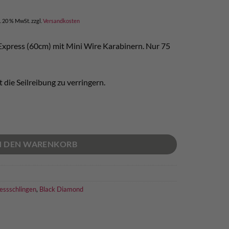
cher
eller
s
l. 20 % MwSt.
zzgl.
Versandkosten
,50.
 Express (60cm) mit Mini Wire Karabinern. Nur 75
 die Seilreibung zu verringern.
Express Menge
N DEN WARENKORB
essschlingen
,
Black Diamond