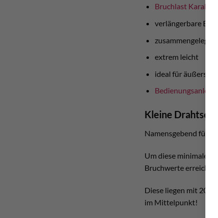
Bruchlast Karabin
verlängerbare Expr
zusammengelegt (2
extrem leicht
ideal für äußerste 
Bedienungsanleit
Kleine Drahtsch
Namensgebend für die 
Um diese minimale Grö
Bruchwerte erreichen
Diese liegen mit 20kN
im Mittelpunkt!