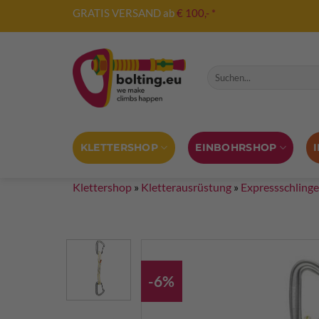
Zum
GRATIS VERSAND ab
€ 100,- *
Inhalt
springen
Suche nach:
KLETTERSHOP
EINBOHRSHOP
Klettershop
»
Kletterausrüstung
»
Expressschling
-6%