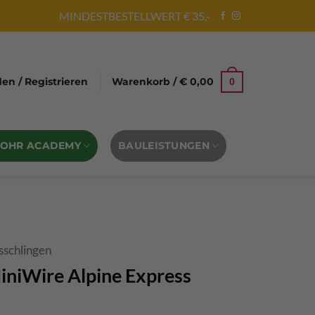
MINDESTBESTELLWERT € 35,-
n / Registrieren
Warenkorb /
€
0,00
0
BOHR ACADEMY
BAULEISTUNGEN
sschlingen
niWire Alpine Express