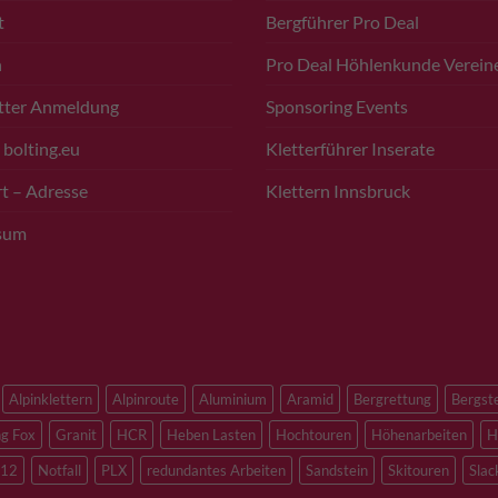
t
Bergführer Pro Deal
n
Pro Deal Höhlenkunde Verein
tter Anmeldung
Sponsoring Events
 bolting.eu
Kletterführer Inserate
t – Adresse
Klettern Innsbruck
sum
Alpinklettern
Alpinroute
Aluminium
Aramid
Bergrettung
Bergst
ng Fox
Granit
HCR
Heben Lasten
Hochtouren
Höhenarbeiten
H
12
Notfall
PLX
redundantes Arbeiten
Sandstein
Skitouren
Slac