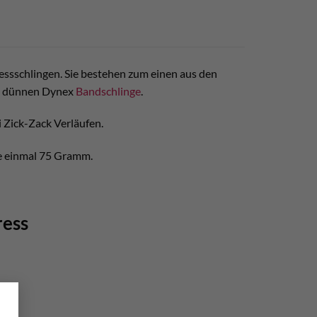
essschlingen. Sie bestehen zum einen aus den
m dünnen Dynex
Bandschlinge
.
i Zick-Zack Verläufen.
de einmal 75 Gramm.
ress
×