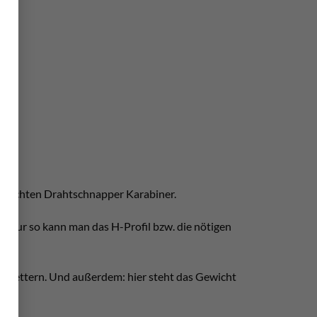
 leichten Drahtschnapper Karabiner.
 Nur so kann man das H-Profil bzw. die nötigen
es Klettern. Und außerdem: hier steht das Gewicht