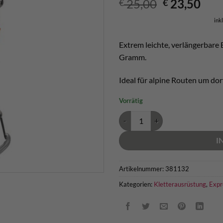
Ursprüngli
Aktu
25,00
23,50
€
€
Preis
Prei
ink
war:
ist:
€ 25,00
€ 23
Extrem leichte, verlängerbare
Gramm.
Ideal für alpine Routen um dort
Vorrätig
Black Diamond MiniWire Alpine 
I
Artikelnummer:
381132
Kategorien:
Kletterausrüstung
,
Expr