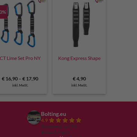
30%
CT Lime Set Pro NY
Kong Express Shape
€
16,90
–
€
17,90
€
4,90
inkl. MwSt.
inkl. MwSt.
Bolting.eu
4.9
Basierend auf 94
Bewertungen