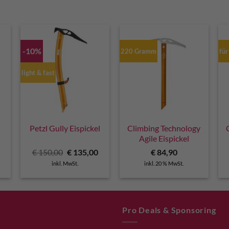
-10%
220 Gramm
für
light & fast
Petzl Gully Eispickel
Climbing Technology
Agile Eispickel
Ursprünglicher
Aktueller
€
150,00
€
135,00
€
84,90
Preis
Preis
inkl. MwSt.
inkl. 20 % MwSt.
war:
ist:
€ 150,00
€ 135,00.
Pro Deals & Sponsoring