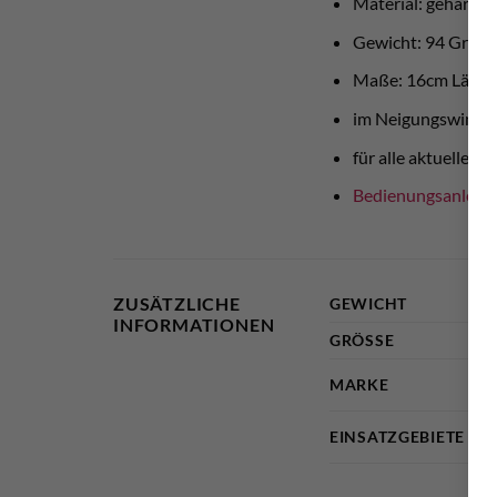
Material: gehärtete
Gewicht: 94 Gram
Maße: 16cm Länge
im Neigungswinkel 
für alle aktuellen
Bedienungsanleit
ZUSÄTZLICHE
GEWICHT
INFORMATIONEN
GRÖSSE
MARKE
EINSATZGEBIETE