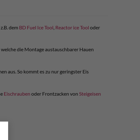
 z.B. dem
BD Fuel Ice Tool
,
Reactor ice Tool
oder
el, welche die Montage austauschbarer Hauen
men aus. So kommt es zu nur geringster Eis
ie
Eischrauben
oder Frontzacken von
Steigeisen
×