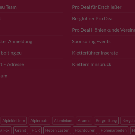
.eu Team
Pro Deal für Erschließer
t
Bergführer Pro Deal
n
Pro Deal Höhlenkunde Verein
tter Anmeldung
Sponsoring Events
 bolting.eu
Kletterführer Inserate
t – Adresse
Klettern Innsbruck
sum
Alpinklettern
Alpinroute
Aluminium
Aramid
Bergrettung
Bergst
ng Fox
Granit
HCR
Heben Lasten
Hochtouren
Höhenarbeiten
H