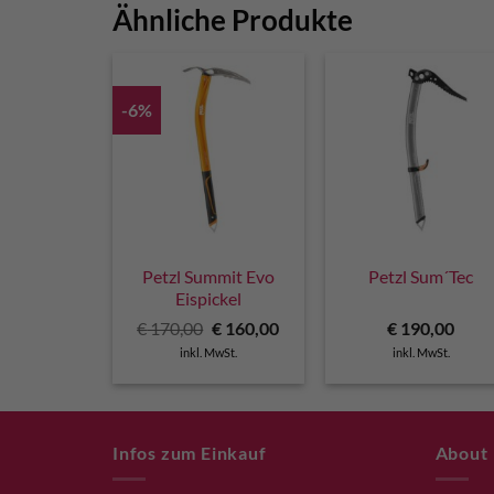
Ähnliche Produkte
-6%
Petzl Summit Evo
Petzl Sum´Tec
Eispickel
Ursprünglicher
Aktueller
€
170,00
€
160,00
€
190,00
Preis
Preis
inkl. MwSt.
inkl. MwSt.
war:
ist:
€ 170,00
€ 160,00.
Infos zum Einkauf
About