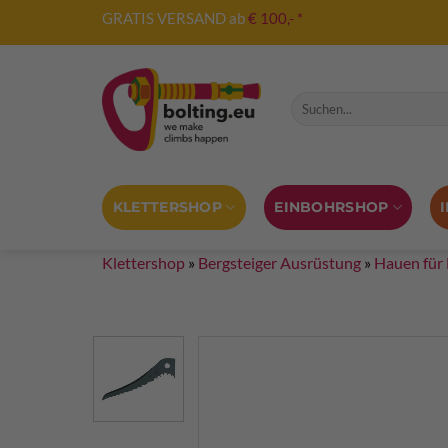
Zum
GRATIS VERSAND ab
€ 100,- *
Inhalt
springen
Suche nach:
KLETTERSHOP
EINBOHRSHOP
Klettershop
»
Bergsteiger Ausrüstung
»
Hauen für 