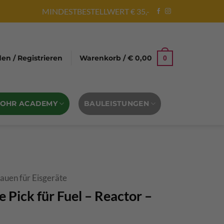
MINDESTBESTELLWERT € 35,-
n / Registrieren
Warenkorb /
€
0,00
0
BOHR ACADEMY
BAULEISTUNGEN
auen für Eisgeräte
 Pick für Fuel – Reactor –