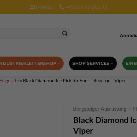
E-MAIL
+43 699 19083372
Anmelde
SHOP SERVICES
EIN
INDUSTRIEKLETTERSHOP
Eisgeräte
»
Black Diamond Ice Pick für Fuel – Reactor – Viper
Bergsteiger Ausrüstung
/
H
Black Diamond Ice
Viper