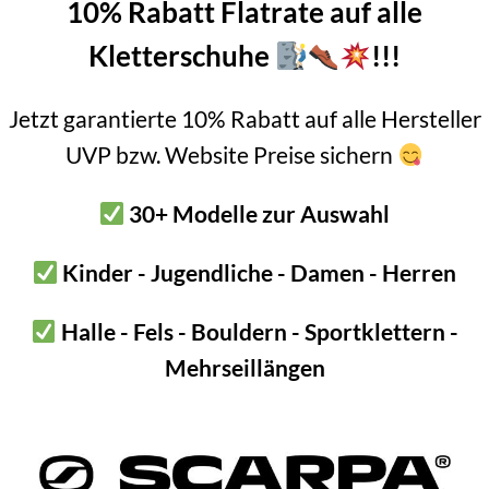
r Stahl
10% Rabatt Flatrate auf alle
m
Kletterschuhe
!!!
 gesamt
Jetzt garantierte 10% Rabatt auf alle Hersteller
verstellbar
UVP bzw. Website Preise sichern
 Eisgeräte von BD mit austauschbaren Hauen
ung
30+ Modelle zur Auswahl
Kinder - Jugendliche - Damen - Herren
94 g
Halle - Fels - Bouldern - Sportklettern -
17 × 3 × 1 cm
Mehrseillängen
Black Diamond
Bergsteigen, Dry Tooling, Eisklettern, Mixed Klettern