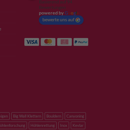
Basierend auf 94
Bewertungen
powered by
G
o
o
g
l
e
bewerte uns auf
e
eigen
Big Wall Klettern
Bouldern
Canyoning
öhlenforschung
Höhlenrettung
Inox
Kevlar