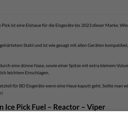
Pick ist eine Eishaue für die Eisgeräte bis 2023 dieser Marke. Wie
gehärtetem Stahl und ist wie gesagt mit allen Geräten kompatib
 durch eine dünne Nase, sowie einer Spitze mit extra kleinem Volu
ich leichtem Einschlagen.
tzteil für BD Eisgeräte wenn eine Haue kaputt geht. Sollte man w
n!
 Ice Pick Fuel – Reactor – Viper
Diamond