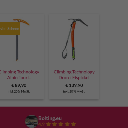
 viel Schnee
Climbing Technology
Climbing Technology
Alpin Tour L
Dron+ Eispickel
€
89,90
€
139,90
inkl. 20 % MwSt.
inkl. 20 % MwSt.
Bolting.eu
4.9