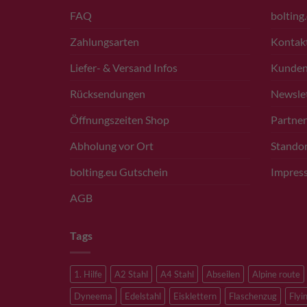
FAQ
bolting
Zahlungsarten
Kontak
Liefer- & Versand Infos
Kunde
Rücksendungen
Newsle
Öffnungszeiten Shop
Partner
Abholung vor Ort
Standor
bolting.eu Gutschein
Impres
AGB
Tags
1. Hilfe
A2 Stahl
A4 Stahl
Abseilen
Alpine route
Dyneema
Edelstahl
Eisklettern
Flaschenzug
Flyi