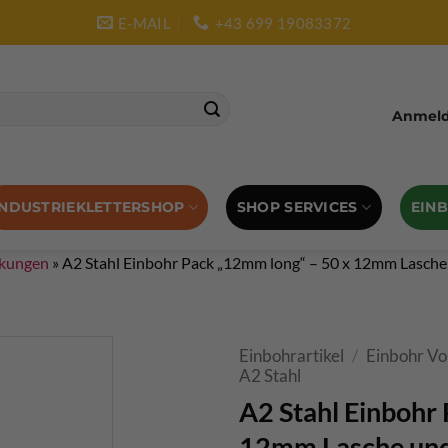
E-MAIL
+43 699 19083372
Anmelde
SHOP SERVICES
EIN
INDUSTRIEKLETTERSHOP
ckungen
»
A2 Stahl Einbohr Pack „12mm long“ – 50 x 12mm Lasch
Einbohrartikel
/
Einbohr Vo
A2 Stahl
A2 Stahl Einbohr
12mm Lasche und