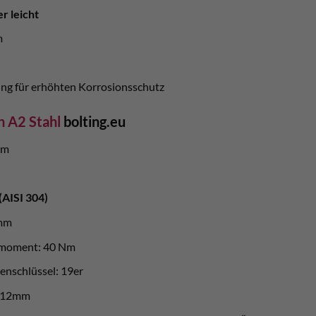
r leicht
m
ung für erhöhten Korrosionsschutz
 A2 Stahl
bolting.eu
mm
(AISI 304)
amm
hmoment: 40 Nm
enschlüssel: 19er
: 12mm