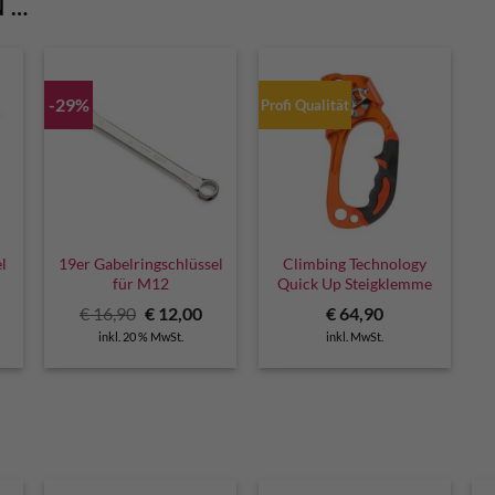
N …
-29%
Profi Qualität
G
l
19er Gabelringschlüssel
Climbing Technology
für M12
Quick Up Steigklemme
Ursprünglicher
Aktueller
€
16,90
€
12,00
€
64,90
Preis
Preis
inkl. 20 % MwSt.
inkl. MwSt.
war:
ist:
€ 16,90
€ 12,00.