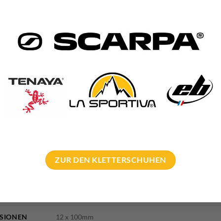
kenlaschen
bzw.
HCR Stahl Bohrhaken
sowie
HCR Stahl Klebehak
r die Verwendung in Meeresnähe
Rubrik
Einbohr Know How
gibt es viele interessante Beiträge run
er Bohrhaken
findest du zudem viele weitere Details zum Thema E
8400 g
30 × 15 × 15 cm
ZUR DEN KLETTERSCHUHEN
bolting.eu, Vertical Evolution
 DIMENSION
12mm – 3mm Dicke
SIONEN
12 x 100mm