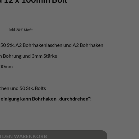
icher
ktueller
reis
inkl. 20 % MwSt.
t:
 254,00.
e 50 Stk. A2 Bohrhakenlaschen und A2 Bohrhaken
mm Bohrung und 3mm Stärke
 100mm
chen und 50 Stk. Bolts
reinigung kann Bohrhaken „durchdrehen“!
ng" - 50 x 12mm Lasche und 12 x 100mm Bolt Menge
N DEN WARENKORB