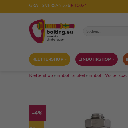
Zum
GRATIS VERSAND ab
€ 100,- *
Inhalt
springen
Suche nach:
KLETTERSHOP
EINBOHRSHOP
Klettershop
»
Einbohrartikel
»
Einbohr Vorteilspa
-4%