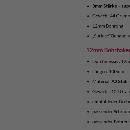
3mm Stärke – supe
Gewicht 44 Gram
12mm Bohrung
„Surface“ Behandl
12mm Bohrhaken
Durchmesser: 12
Längen: 100mm
Material:
A2 Stahl 
Gewicht: 104 Gr
empfohlener Dre
passender Schraub
passender Bohrer