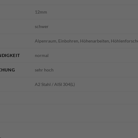
12mm
schwer
Alpenraum, Einbohren, Höhenarbeiten, Höhlenforschu
DIGKEIT
normal
CHUNG
sehr hoch
A2 Stahl / AISI 304(L)