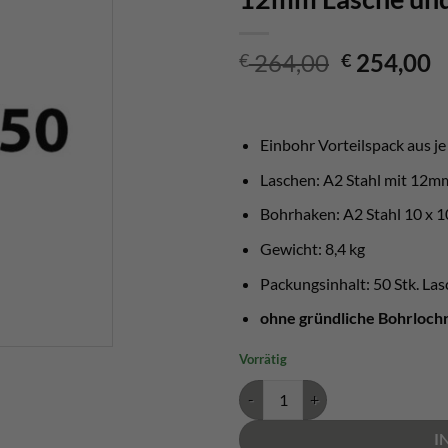
Ursprüngl
A
264,00
254,00
€
€
Preis
P
war:
is
€ 264,00
€
Einbohr Vorteilspack aus j
Laschen: A2 Stahl mit 12
Bohrhaken: A2 Stahl 10 x
Gewicht: 8,4 kg
Packungsinhalt: 50 Stk. Las
ohne gründliche Bohrloch
Vorrätig
A2 Stahl Einbohr Pack "12mm lo
I