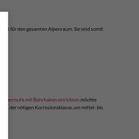
×
rfekt für den gesamten Alpenraum. Sie sind somit
letterroute mit Bohrhaken einrichten
möchte
icht der nötigen Korrosionsklasse, um mittel- bis