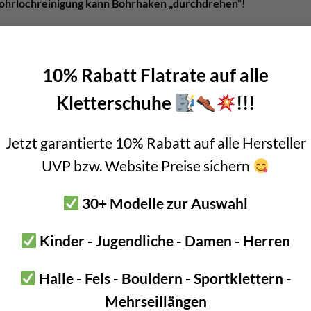
Bohrlochreinigung kann Bohrhaken „durchdrehen“!
 geeignet im ganzen Alpenraum
nen sich aufgrund ihrer extrem hohen Korrosionsbeständigkeit pe
10% Rabatt Flatrate auf alle
Kletterschuhe
!!!
chtung
ärten
Jetzt garantierte 10% Rabatt auf alle Hersteller
tung
UVP bzw. Website Preise sichern
zum Einbohren in Meeresnähe!
30+ Modelle zur Auswahl
st
NICHT
zum
Einbohren in Meeresnähe
geeignet. Wer dort eine
K
Kinder - Jugendliche - Damen - Herren
Produkt! Wir empfehlen den
Fixe PLX – Duplex Stahl.
Dieser entspr
men chemischen Bedingungen Stand zu halten.
Halle - Fels - Bouldern - Sportklettern -
n in Meeresnähe sind auch folgende Produkte:
Mehrseillängen