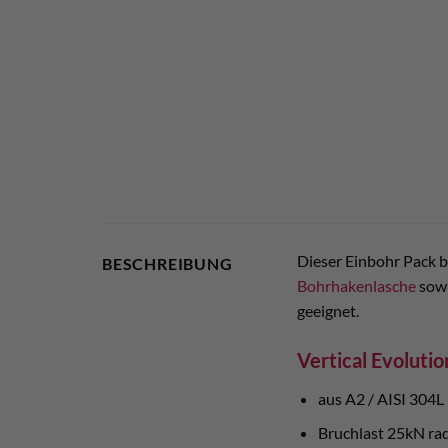
Dieser Einbohr Pack 
BESCHREIBUNG
Bohrhakenlasche
sow
geeignet.
Vertical Evoluti
aus A2 / AISI 304L
Bruchlast 25kN radi