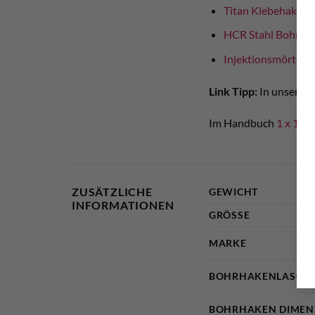
Titan Klebehaken
HCR Stahl Bohrha
Injektionsmörtel
fü
Link Tipp:
In unserer 
Im Handbuch
1 x 1 d
ZUSÄTZLICHE
GEWICHT
INFORMATIONEN
GRÖSSE
MARKE
BOHRHAKENLASCHE
BOHRHAKEN DIMEN