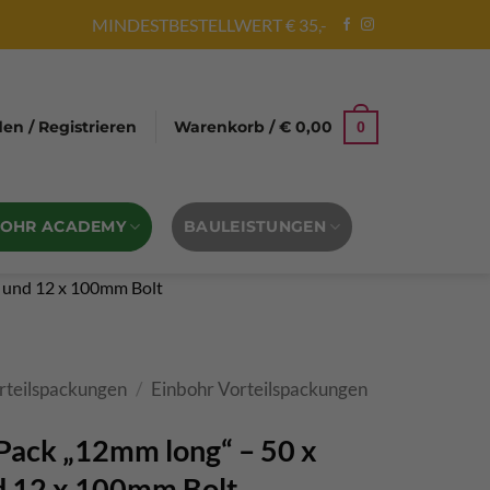
MINDESTBESTELLWERT € 35,-
n / Registrieren
Warenkorb /
€
0,00
0
BOHR ACADEMY
BAULEISTUNGEN
e und 12 x 100mm Bolt
rteilspackungen
/
Einbohr Vorteilspackungen
 Pack „12mm long“ – 50 x
 12 x 100mm Bolt