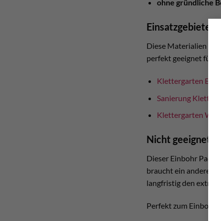
ohne gründliche 
Einsatzgebiete –
Diese Materialien eig
perfekt geeignet für:
Klettergarten Erri
Sanierung Kletterg
Klettergarten War
Nicht geeignet 
Dieser Einbohr Pack i
braucht ein anderes 
langfristig den extre
Perfekt zum Einbohre