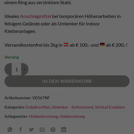
einem Ring aus verzinktem Stahl.
Ideales
Anschlagmittel
bei temporären Höhenarbeiten in
felsigem Gelände oder als Umlenker für Indoor
Kletteranlagen.
Versandkostenfrei bis 2kg in
ab € 100,- und
ab € 200,-!
Vorrätig
Umlenker mit Ring verzinkt Vertical Evolution Menge
IN DEN WARENKORB
Artikelnummer:
VE067NF
Kategorien:
Einbohrartikel
,
Umlenker - Kettenstand
,
Vertical Evolution
Schlagwörter:
Höhlenforschung
,
Höhlenrettung