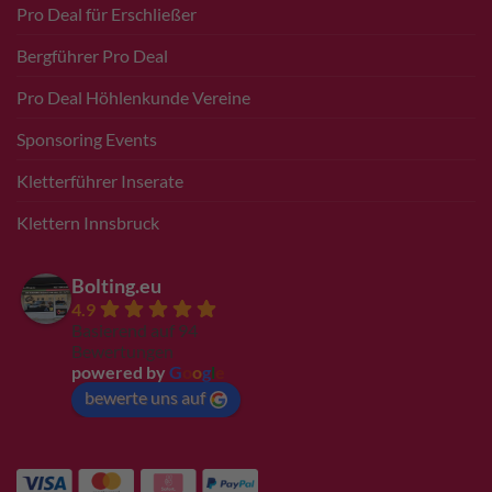
Pro Deal für Erschließer
Bergführer Pro Deal
Pro Deal Höhlenkunde Vereine
Sponsoring Events
Kletterführer Inserate
Klettern Innsbruck
Bolting.eu
4.9
Basierend auf 94
Bewertungen
powered by
G
o
o
g
l
e
bewerte uns auf