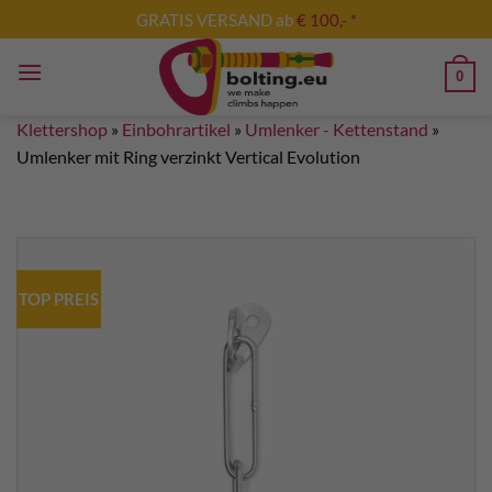
Zum
GRATIS VERSAND ab
€ 100,- *
Inhalt
springen
0
Klettershop
»
Einbohrartikel
»
Umlenker - Kettenstand
»
Umlenker mit Ring verzinkt Vertical Evolution
TOP PREIS