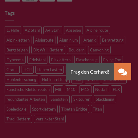
Tags
1. Hilfe
A2 Stahl
A4 Stahl
Abseilen
Alpine route
Alpinklettern
Alpinroute
Aluminium
Aramid
Bergrettung
Bergsteigen
Big Wall Klettern
Bouldern
Canyoning
Dyneema
Edelstahl
Eisklettern
Flaschenzug
Flying Fox
Granit
HCR
Heben Lasten
Hochtouren
Höhenarbeiten
Höhlenforschung
Höhlenrettung
Inox
Kevlar
Kletterhalle
künstliche Kletterrouten
M8
M10
M12
Notfall
PLX
redundantes Arbeiten
Sandstein
Skitouren
Slacklining
Speleologie
Sportklettern
Tibetan Bridge
Titan
Trad Klettern
verzinkter Stahl