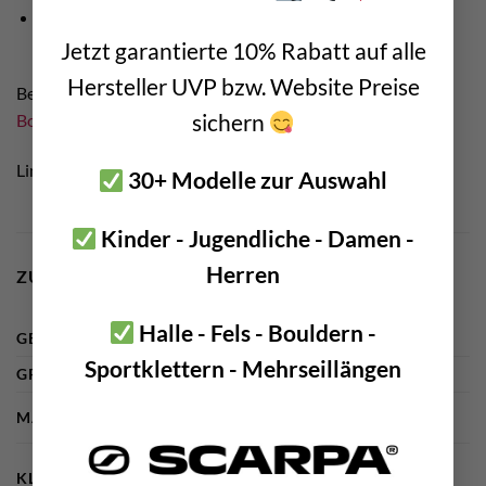
beim Bouldern putzt bitte ordentlich den ganzen Block
wenn ihr fertig seid
Jetzt garantierte 10% Rabatt auf alle
Hersteller UVP bzw. Website Preise
Bei uns findest Du natürlich ein riesige Auswahl an
sichern
Boulderbürsten
damit es keine Ausreden ehr gibt
Link Tipp:
zum Hersteller
30+ Modelle zur Auswahl
Kinder - Jugendliche - Damen -
Herren
ZUSÄTZLICHE INFORMATIONEN
Halle - Fels - Bouldern -
GEWICHT
75 g
Sportklettern - Mehrseillängen
GRÖSSE
6 × 6 × 6 cm
MARKE
Stubai Bergsport
Alpinklettern, Bouldern, Kletterhalle,
KLETTERDISZIPLIN