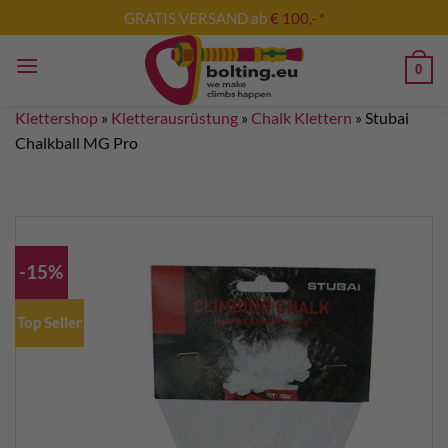
Zum
GRATIS VERSAND ab
€ 100,- *
Inhalt
springen
0
Klettershop
»
Kletterausrüstung
»
Chalk Klettern
»
Stubai
Chalkball MG Pro
-15%
Top Seller