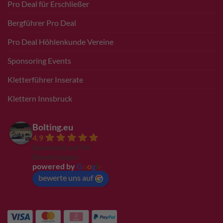
Pro Deal für Erschließer
Bergführer Pro Deal
Pro Deal Höhlenkunde Vereine
Sponsoring Events
Kletterführer Inserate
Klettern Innsbruck
Bolting.eu
4.9
Basierend auf 94
Bewertungen
powered by
G
o
o
g
l
e
bewerte uns auf