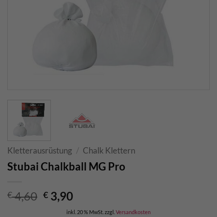
Kletterausrüstung
/
Chalk Klettern
Stubai Chalkball MG Pro
Ursprünglicher
Aktueller
4,60
3,90
€
€
Preis
Preis
inkl. 20 % MwSt.
zzgl.
Versandkosten