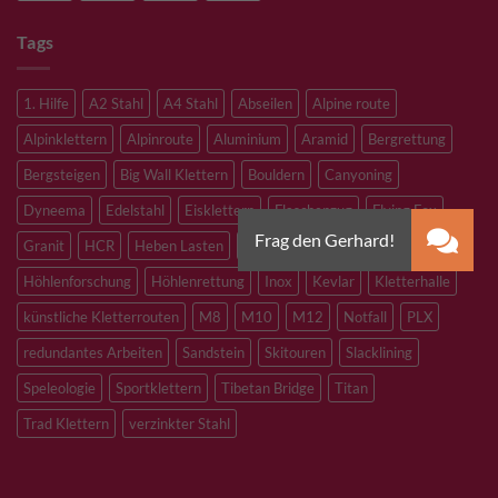
Tags
1. Hilfe
A2 Stahl
A4 Stahl
Abseilen
Alpine route
Alpinklettern
Alpinroute
Aluminium
Aramid
Bergrettung
Bergsteigen
Big Wall Klettern
Bouldern
Canyoning
Dyneema
Edelstahl
Eisklettern
Flaschenzug
Flying Fox
Granit
HCR
Heben Lasten
Hochtouren
Höhenarbeiten
Höhlenforschung
Höhlenrettung
Inox
Kevlar
Kletterhalle
künstliche Kletterrouten
M8
M10
M12
Notfall
PLX
redundantes Arbeiten
Sandstein
Skitouren
Slacklining
Speleologie
Sportklettern
Tibetan Bridge
Titan
Trad Klettern
verzinkter Stahl