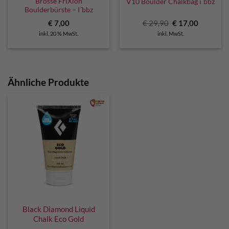
Brosse FriXion
V10 Boulder Chalkbag i´bbz
Boulderbürste – I´bbz
Ursprünglicher
Aktuelle
€
7,00
€
29,90
€
17,00
Preis
Preis
inkl. 20 % MwSt.
inkl. MwSt.
war:
ist:
€ 29,90
€ 17,00.
Ähnliche Produkte
Black Diamond Liquid
Chalk Eco Gold