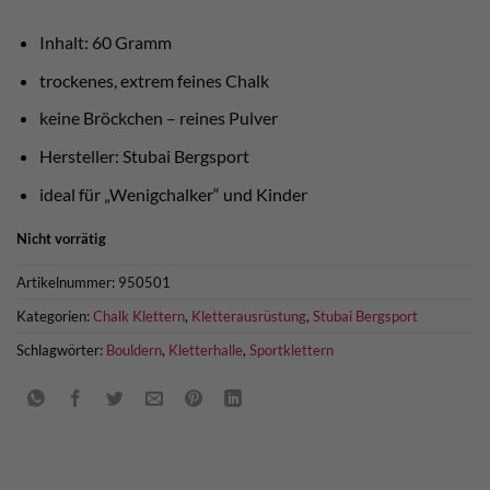
war:
ist:
€ 4,60
€ 3,90.
Inhalt: 60 Gramm
trockenes, extrem feines Chalk
keine Bröckchen – reines Pulver
Hersteller: Stubai Bergsport
ideal für „Wenigchalker“ und Kinder
Nicht vorrätig
Artikelnummer:
950501
Kategorien:
Chalk Klettern
,
Kletterausrüstung
,
Stubai Bergsport
Schlagwörter:
Bouldern
,
Kletterhalle
,
Sportklettern