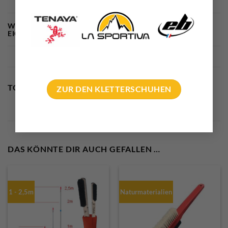
Sportklettern
bolting.eu Empfehlung, Made in Europe,
WEITERE
EIGENSCHAFTEN
tolles Preis – Leistungsverhältnis
TOP SELLER
ZUR DEN KLETTERSCHUHEN
DAS KÖNNTE DIR AUCH GEFALLEN …
1 - 2,5m
Naturmaterialien