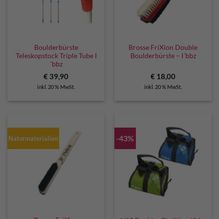
Boulderbürste
Brosse FriXion Double
Teleskopstock Triple Tube I
Boulderbürste – I´bbz
´bbz
€
39,90
€
18,00
inkl. 20 % MwSt.
inkl. 20 % MwSt.
-43%
Naturmaterialien