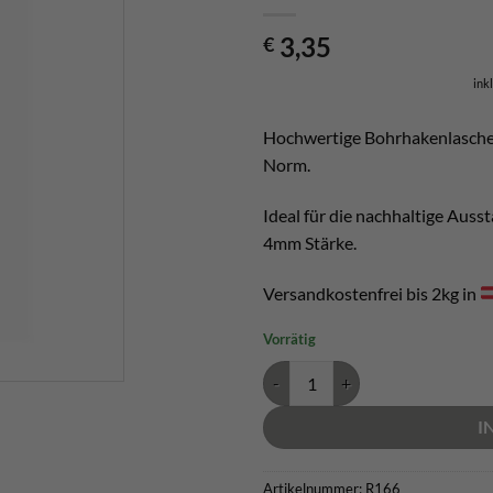
3,35
€
ink
Hochwertige Bohrhakenlasche 
Norm.
Ideal für die nachhaltige Aus
4mm Stärke.
Versandkostenfrei bis 2kg in
Vorrätig
Raumer Bohrhakenlasche Rock 1
I
Artikelnummer:
R166