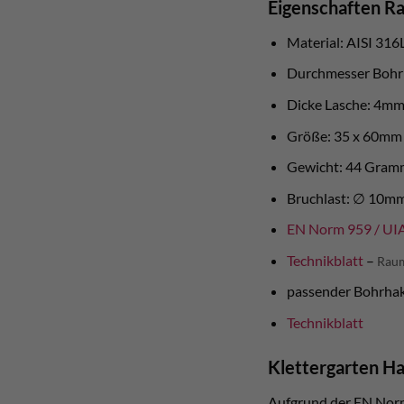
Eigenschaften 
Material: AISI 316
Durchmesser Bohr
Dicke Lasche: 4m
Größe: 35 x 60mm
Gewicht: 44 Gram
Bruchlast: ∅ 10mm:
EN Norm 959 / UI
Technikblatt
–
Raum
passender Bohrhak
Technikblatt
Klettergarten Ha
Aufgrund der EN Norm