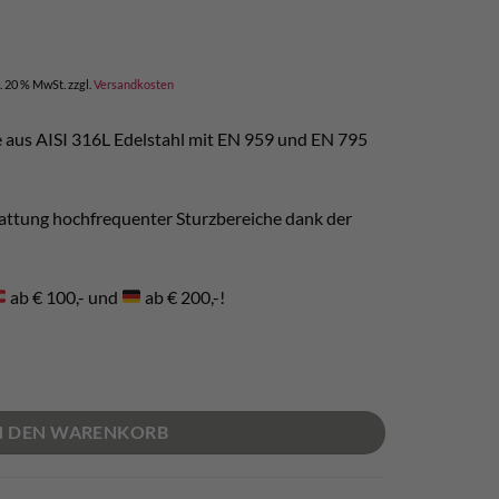
l. 20 % MwSt.
zzgl.
Versandkosten
aus AISI 316L Edelstahl mit EN 959 und EN 795
stattung hochfrequenter Sturzbereiche dank der
ab € 100,- und
ab € 200,-!
2mm - AISI 316L Menge
N DEN WARENKORB