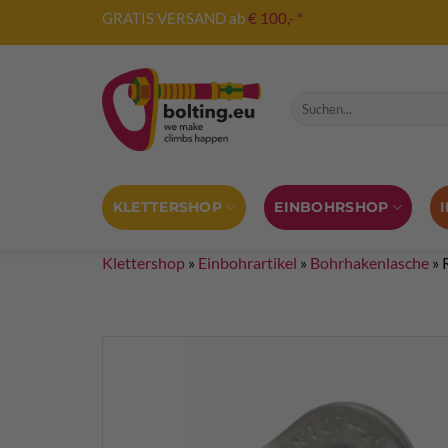
Zum
GRATIS VERSAND ab
€ 100,- *
Inhalt
springen
Suche nach:
KLETTERSHOP
EINBOHRSHOP
Klettershop
»
Einbohrartikel
»
Bohrhakenlasche
»