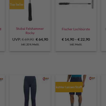
Top Seller
g
Stubai Felshammer
Fischer Lochbürste
Rocky
licher
Aktueller
Ursprünglicher
Aktueller
UVP:
€
69,90
€
64,90
€
14,90
–
€
22,90
Preis
Preis
Preis
inkl. 20 % MwSt.
inkl. MwSt.
ist:
war:
ist:
€ 104,90.
€ 69,90
€ 64,90.
kühler Leinen Stoff