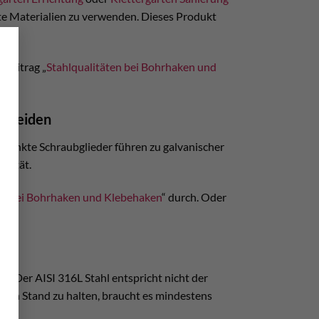
mte Materialien zu verwenden. Dieses Produkt
×
hbeitrag „
Stahlqualitäten bei Bohrhaken und
ermeiden
rzinkte Schraubglieder führen zu galvanischer
alität.
on bei Bohrhaken und Klebehaken
“ durch. Oder
he
. Der AISI 316L Stahl entspricht nicht der
ngen Stand zu halten, braucht es mindestens