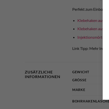
Perfekt zum Einbohre
Klebehaken aus Ti
Klebehaken aus HC
Injektionsmörtel
fü
Link Tipp: Mehr Info
ZUSÄTZLICHE
GEWICHT
INFORMATIONEN
GRÖSSE
MARKE
BOHRHAKENLASCHE