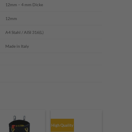
12mm – 4 mm Dicke
12mm
A4 Stahl / AISI 316(L)
Made in Italy
High Quality