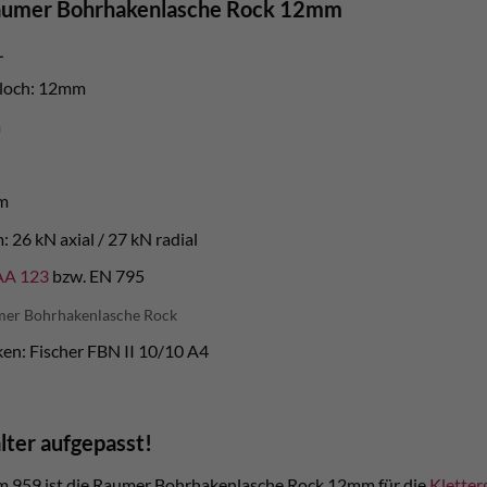
Raumer Bohrhakenlasche Rock 12mm
L
loch: 12mm
m
m
 26 kN axial / 27 kN radial
AA 123
bzw. EN 795
er Bohrhakenlasche Rock
en: Fischer FBN II 10/10 A4
lter aufgepasst!
 959 ist die Raumer Bohrhakenlasche Rock 12mm für die
Kletter