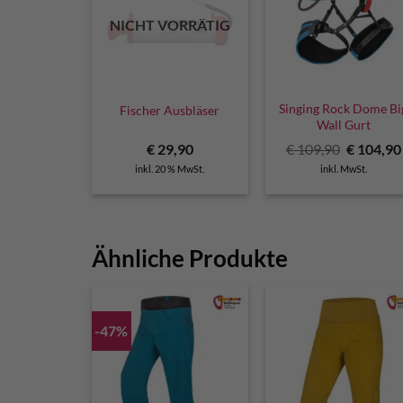
NICHT VORRÄTIG
Singing Rock Dome Bi
Fischer Ausbläser
Wall Gurt
Ursprüng
€
29,90
€
109,90
€
104,90
Preis
inkl. 20 % MwSt.
inkl. MwSt.
war:
€ 109,90
Ähnliche Produkte
-47%