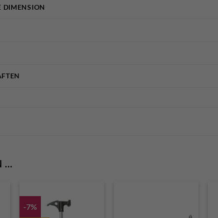
 DIMENSION
AFTEN
N …
-7%