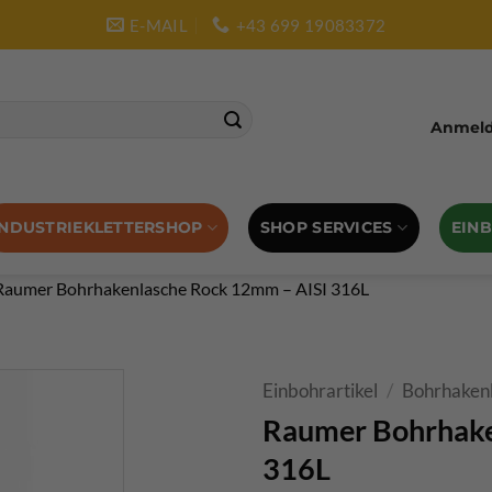
E-MAIL
+43 699 19083372
Anmelde
SHOP SERVICES
EIN
INDUSTRIEKLETTERSHOP
Raumer Bohrhakenlasche Rock 12mm – AISI 316L
Einbohrartikel
/
Bohrhaken
Raumer Bohrhake
316L