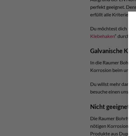
perfekt geeignet. Den
erfüllt alle Kriterien,
Du möchtest dich tief
Klebehaken
“ durch.
Galvanische Kor
In die Raumer Bohrha
Korrosion beim unedlen
Du willst mehr darübe
besuche einen unsere
Nicht geeignet 
Die Raumer Bohrhaken
nötigen Korrosionskla
Produkte aus Duplex-