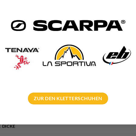
n in Meeresnähe sind:
tan
R Stahl
r die Verwendung in Meeresnähe
s zum Thema Bohrhaken beim
DAV
ZUR DEN KLETTERSCHUHEN
 DICKE