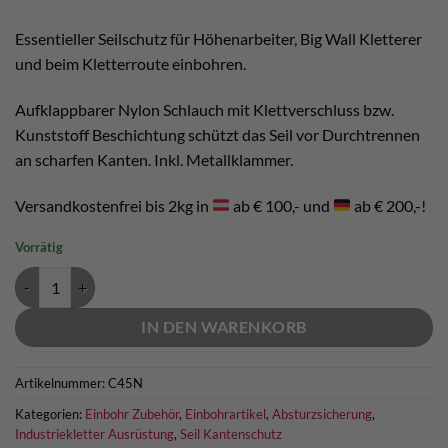
Essentieller Seilschutz für Höhenarbeiter, Big Wall Kletterer
und beim Kletterroute einbohren.
Aufklappbarer Nylon Schlauch mit Klettverschluss bzw.
Kunststoff Beschichtung schützt das Seil vor Durchtrennen
an scharfen Kanten. Inkl. Metallklammer.
Versandkostenfrei bis 2kg in
ab € 100,- und
ab € 200,-!
Vorrätig
Petzl Protec Seilschutz Menge
IN DEN WARENKORB
Artikelnummer:
C45N
Kategorien:
Einbohr Zubehör
,
Einbohrartikel
,
Absturzsicherung
,
Industriekletter Ausrüstung
,
Seil Kantenschutz