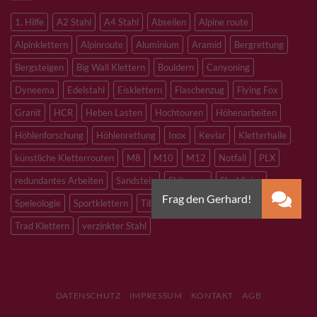
1. Hilfe
A2 Stahl
A4 Stahl
Abseilen
Alpine route
Alpinklettern
Alpinroute
Aluminium
Aramid
Bergrettung
Bergsteigen
Big Wall Klettern
Bouldern
Canyoning
Dyneema
Edelstahl
Eisklettern
Flaschenzug
Flying Fox
Granit
HCR
Heben Lasten
Hochtouren
Höhenarbeiten
Höhlenforschung
Höhlenrettung
Inox
Kevlar
Kletterhalle
künstliche Kletterrouten
M8
M10
M12
Notfall
PLX
redundantes Arbeiten
Sandstein
Skitouren
Slacklining
Speleologie
Sportklettern
Tibetan Bridge
Titan
Trad Klettern
verzinkter Stahl
DATENSCHUTZ
IMPRESSUM
KONTAKT
AGB