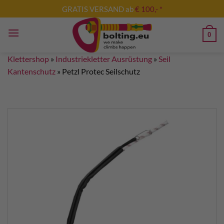
Zum
GRATIS VERSAND ab
€ 100,- *
Inhalt
springen
0
Klettershop
»
Industriekletter Ausrüstung
»
Seil
Kantenschutz
»
Petzl Protec Seilschutz