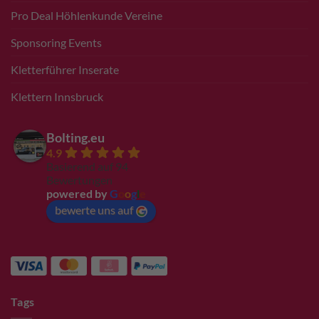
Pro Deal Höhlenkunde Vereine
Sponsoring Events
Kletterführer Inserate
Klettern Innsbruck
Bolting.eu
4.9
Basierend auf 94
Bewertungen
powered by
G
o
o
g
l
e
bewerte uns auf
Tags