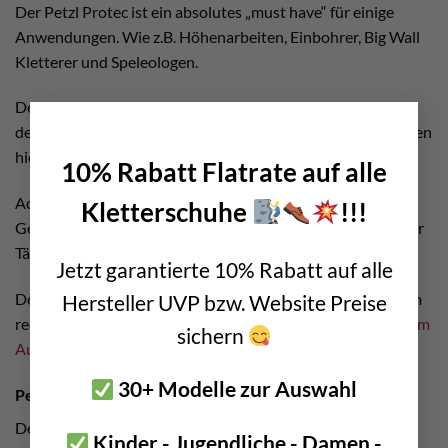
Der Petzl Protec ist ein absolutes „must have“ für einige
Anwendungen. Wie z.B. Höhenarbeiten, Einbohrer, Big Wall
Kletterer und Speleologen.
Denn dieser Kantenschutz bewahrt euch vor Verletzungen
×
des Seiles. Sowohl Mantel als auch natürlich der Kern werden
hier nachhaltig geschützt.
10% Rabatt Flatrate auf alle
Achtet bitte darauf, dass selbst mit Seilschutz noch ein
Kletterschuhe
!!!
Gefahrenpotential besteht. Besonders, wenn man bei seiner
Tätigkeit immer hin und her pendelt.
Jetzt garantierte 10% Rabatt auf alle
Deswegen raten wir euch in diesem Fall unbedingt zu einem
Hersteller UVP bzw. Website Preise
redundanten System. Wie z.B. einem 2. Seil mit
mitlaufendem
sichern
Auffanggerät
.
30+ Modelle zur Auswahl
Petzl Seilschutz – Lebensdauer
Der Protec erreicht wie jeder andere irgendwann sein
Kinder - Jugendliche - Damen -