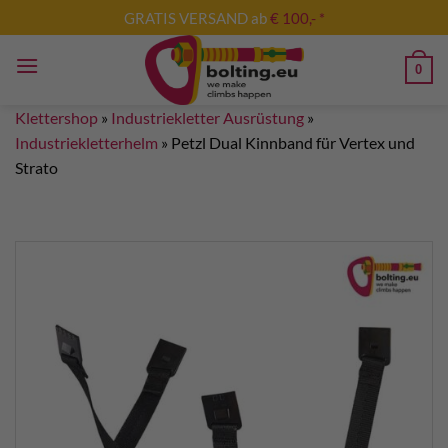
Zum
GRATIS VERSAND ab
€ 100,- *
Inhalt
springen
0
Klettershop
»
Industriekletter Ausrüstung
»
Industriekletterhelm
»
Petzl Dual Kinnband für Vertex und
Strato