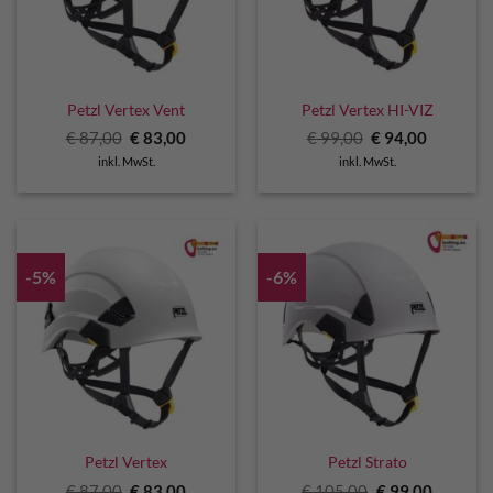
Petzl Vertex Vent
Petzl Vertex HI-VIZ
Ursprünglicher
Aktueller
Ursprünglicher
Aktuelle
€
87,00
€
83,00
€
99,00
€
94,00
Preis
Preis
Preis
Preis
inkl. MwSt.
inkl. MwSt.
war:
ist:
war:
ist:
€ 87,00
€ 83,00.
€ 99,00
€ 94,00.
-5%
-6%
Petzl Vertex
Petzl Strato
Ursprünglicher
Aktueller
Ursprünglicher
Aktuelle
€
87,00
€
83,00
€
105,00
€
99,00