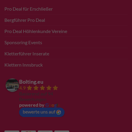
Pro Deal für Erschließer
Bergführer Pro Deal
Pro Deal Höhlenkunde Vereine
Sponsoring Events
Kletterführer Inserate
Klettern Innsbruck
Bolting.eu
4.9
Basierend auf 94
Bewertungen
powered by
G
o
o
g
l
e
bewerte uns auf