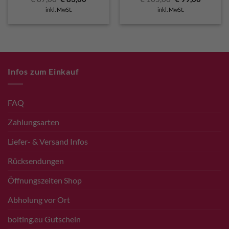
Preis
Preis
Preis
Preis
inkl. MwSt.
inkl. MwSt.
war:
ist:
war:
ist:
€ 87,00
€ 83,00.
€ 105,00
€ 99,00.
Infos zum Einkauf
FAQ
Zahlungsarten
Liefer- & Versand Infos
Rücksendungen
Öffnungszeiten Shop
Abholung vor Ort
bolting.eu Gutschein