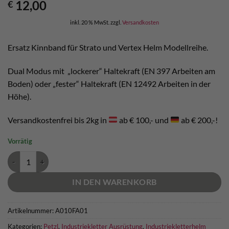
12,00
€
inkl. 20 % MwSt.
zzgl.
Versandkosten
Ersatz Kinnband für Strato und Vertex Helm Modellreihe.
Dual Modus mit „lockerer“ Haltekraft (EN 397 Arbeiten am
Boden) oder „fester“ Haltekraft (EN 12492 Arbeiten in der
Höhe).
Versandkostenfrei bis 2kg in
ab € 100,- und
ab € 200,-!
Vorrätig
Petzl Dual Kinnband für Vertex und Strato Menge
IN DEN WARENKORB
Artikelnummer:
A010FA01
Kategorien:
Petzl
,
Industriekletter Ausrüstung
,
Industriekletterhelm