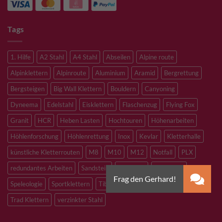
Tags
1. Hilfe
A2 Stahl
A4 Stahl
Abseilen
Alpine route
Alpinklettern
Alpinroute
Aluminium
Aramid
Bergrettung
Bergsteigen
Big Wall Klettern
Bouldern
Canyoning
Dyneema
Edelstahl
Eisklettern
Flaschenzug
Flying Fox
Granit
HCR
Heben Lasten
Hochtouren
Höhenarbeiten
Höhlenforschung
Höhlenrettung
Inox
Kevlar
Kletterhalle
künstliche Kletterrouten
M8
M10
M12
Notfall
PLX
redundantes Arbeiten
Sandstein
Skitouren
Slacklining
Speleologie
Sportklettern
Tibetan Bridge
Titan
Trad Klettern
verzinkter Stahl