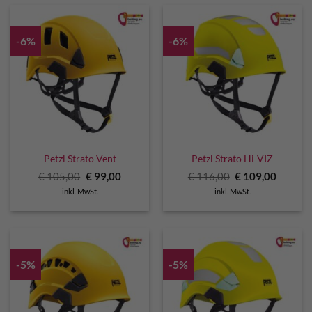
-6%
-6%
Petzl Strato Vent
Petzl Strato Hi-VIZ
Ursprünglicher
Aktueller
Ursprünglicher
Aktuell
€
105,00
€
99,00
€
116,00
€
109,00
Preis
Preis
Preis
Preis
inkl. MwSt.
inkl. MwSt.
war:
ist:
war:
ist:
€ 105,00
€ 99,00.
€ 116,00
€ 109,0
-5%
-5%