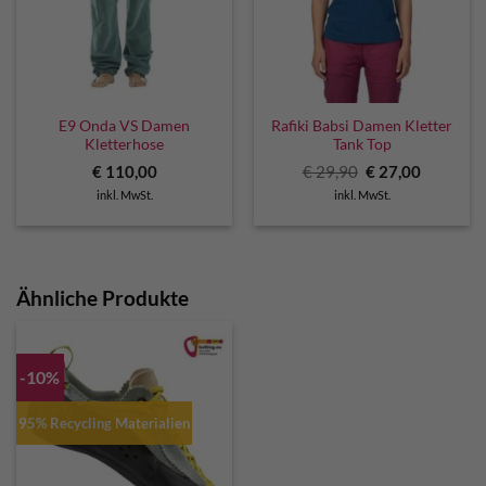
E9 Onda VS Damen
Rafiki Babsi Damen Kletter
Kletterhose
Tank Top
Ursprünglicher
Aktuelle
€
110,00
€
29,90
€
27,00
Preis
Preis
inkl. MwSt.
inkl. MwSt.
war:
ist:
€ 29,90
€ 27,00.
Ähnliche Produkte
-10%
95% Recycling Materialien