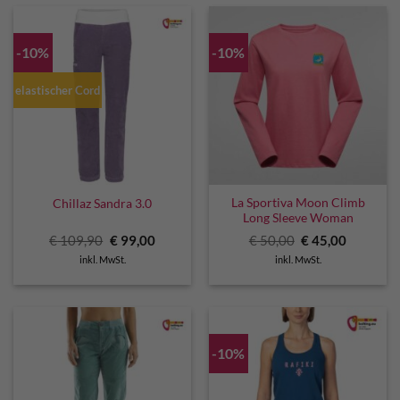
-10%
-10%
elastischer Cord
La Sportiva Moon Climb
Chillaz Sandra 3.0
Long Sleeve Woman
Ursprünglicher
Aktueller
Ursprünglicher
Aktuelle
€
109,90
€
99,00
€
50,00
€
45,00
Preis
Preis
Preis
Preis
inkl. MwSt.
inkl. MwSt.
war:
ist:
war:
ist:
€ 109,90
€ 99,00.
€ 50,00
€ 45,00.
-10%