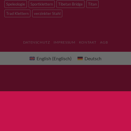
Speleologie
Sportklettern
Tibetan Bridge
Titan
Trad Klettern
verzinkter Stahl
DATENSCHUTZ
IMPRESSUM
KONTAKT
AGB
English
(
Englisch
)
Deutsch