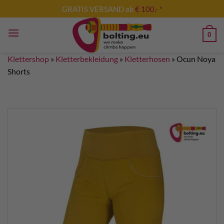
Zum
GRATIS VERSAND ab
€ 100,- *
Inhalt
springen
0
Klettershop
»
Kletterbekleidung
»
Kletterhosen
»
Ocun Noya
Shorts