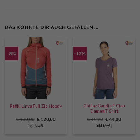
DAS KÖNNTE DIR AUCH GEFALLEN …
-8%
-12%
Chillaz Gandia E Ciao
Rafiki Linya Full Zip Hoody
Damen T-Shirt
Ursprünglicher
Aktueller
Ursprünglicher
Aktuelle
€
130,00
€
120,00
€
49,90
€
44,00
Preis
Preis
Preis
Preis
inkl. MwSt.
inkl. MwSt.
war:
ist:
war:
ist:
€ 130,00
€ 120,00.
€ 49,90
€ 44,00.