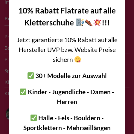
Impressum
10% Rabatt Flatrate auf alle
Pro Deals & Sponsoring
Kletterschuhe
!!!
Pro Deal für Erschließer
Jetzt garantierte 10% Rabatt auf alle
Bergführer Pro Deal
Hersteller UVP bzw. Website Preise
sichern
Pro Deal Höhlenkunde Vereine
Sponsoring Events
30+ Modelle zur Auswahl
Kletterführer Inserate
Kinder - Jugendliche - Damen -
Klettern Innsbruck
Herren
Bolting.eu
4.9
Halle - Fels - Bouldern -
Basierend auf 94
Sportklettern - Mehrseillängen
Bewertungen
powered by
G
o
o
g
l
e