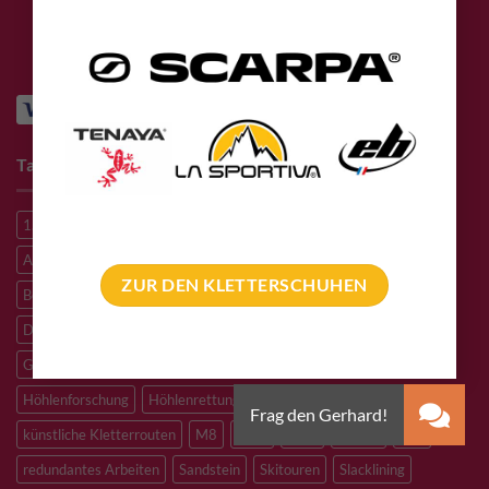
bewerte uns auf
Tags
1. Hilfe
A2 Stahl
A4 Stahl
Abseilen
Alpine route
Alpinklettern
Alpinroute
Aluminium
Aramid
Bergrettung
ZUR DEN KLETTERSCHUHEN
Bergsteigen
Big Wall Klettern
Bouldern
Canyoning
Dyneema
Edelstahl
Eisklettern
Flaschenzug
Flying Fox
Granit
HCR
Heben Lasten
Hochtouren
Höhenarbeiten
Höhlenforschung
Höhlenrettung
Inox
Kevlar
Kletterhalle
künstliche Kletterrouten
M8
M10
M12
Notfall
PLX
redundantes Arbeiten
Sandstein
Skitouren
Slacklining