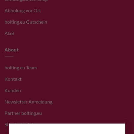
Abholung vor Ort
bolting.eu Gutschein
AGB
About
bolting.eu Team
Kontakt
Kunden
Newsletter Anmeldung
Partner bolting.eu
Standort – Adresse
×