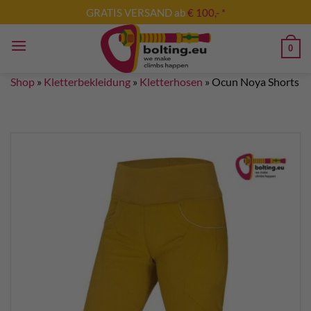
Skip
GRATIS VERSAND ab
€ 100,- *
to
content
0
Shop
»
Kletterbekleidung
»
Kletterhosen
»
Ocun Noya Shorts