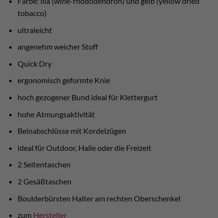
Farbe: lila (wine-rhododendron) und gelb (yellow dried
tobacco)
ultraleicht
angenehm weicher Stoff
Quick Dry
ergonomisch geformte Knie
hoch gezogener Bund ideal für Klettergurt
hohe Atmungsaktivität
Beinabschlüsse mit Kordelzügen
ideal für Outdoor, Halle oder die Freizeit
2 Seitentaschen
2 Gesäßtaschen
Boulderbürsten Halter am rechten Oberschenkel
zum
Hersteller