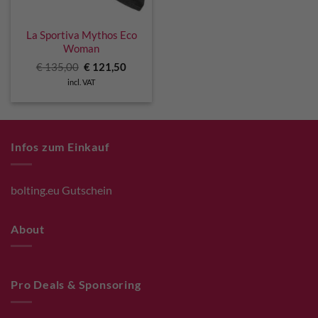
La Sportiva Mythos Eco
Woman
Original
Current
€
135,00
€
121,50
price
price
incl. VAT
was:
is:
€ 135,00.
€ 121,50.
Infos zum Einkauf
bolting.eu Gutschein
About
Pro Deals & Sponsoring