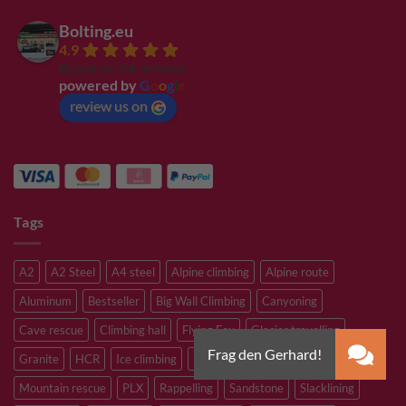
Bolting.eu
4.9
Based on 94 reviews
powered by
G
o
o
g
l
e
review us on
Tags
A2
A2 Steel
A4 steel
Alpine climbing
Alpine route
Aluminum
Bestseller
Big Wall Climbing
Canyoning
Cave rescue
Climbing hall
Flying Fox
Glacier travelling
Granite
HCR
Ice climbing
Inox
M8
M10
M12
Mountain rescue
PLX
Rappelling
Sandstone
Slacklining