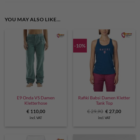
YOU MAY ALSO LIKE…
-10%
E9 Onda VS Damen
Rafiki Babsi Damen Kletter
Kletterhose
Tank Top
Original
Current
€
110,00
€
29,90
€
27,00
price
price
incl. VAT
incl. VAT
was:
is:
€ 29,90.
€ 27,00.