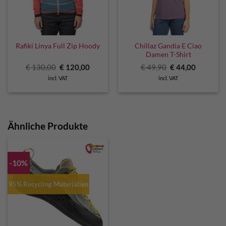
Chillaz Gandia E Ciao
Rafiki Linya Full Zip Hoody
Damen T-Shirt
Original
Current
Original
Current
€
130,00
€
120,00
€
49,90
€
44,00
price
price
price
price
incl. VAT
incl. VAT
was:
is:
was:
is:
€ 130,00.
€ 120,00.
€ 49,90.
€ 44,00.
Ähnliche Produkte
-10%
95% Recycling Materialien