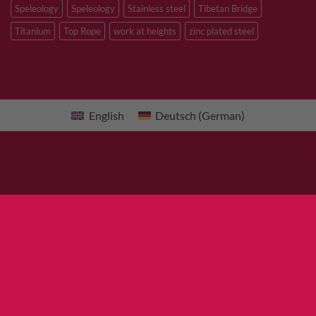
Speleology
Speleology
Stainless steel
Tibetan Bridge
Titanium
Top Rope
work at heights
zinc plated steel
English
Deutsch
(
German
)