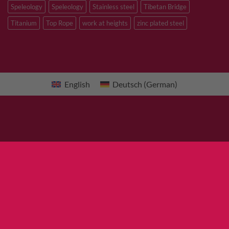
Speleology
Speleology
Stainless steel
Tibetan Bridge
Titanium
Top Rope
work at heights
zinc plated steel
English
Deutsch
(
German
)