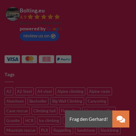
Bolting.eu
4.9
Based on 94 reviews
powered by
G
o
o
g
l
e
review us on
Tags
A2
A2 Steel
A4 steel
Alpine climbing
Alpine route
Aluminum
Bestseller
Big Wall Climbing
Canyoning
Cave rescue
Climbing hall
Flying Fox
Glacier travelling
Granite
HCR
Ice climbing
Inox
M8
M10
M12
Mountain rescue
PLX
Rappelling
Sandstone
Slacklining