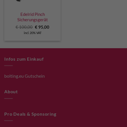
Edelrid Pinch
Sicherungsgerät
Original
Current
€
100,00
€
95,00
price
price
incl. 20% VAT
was:
is:
€ 100,00.
€ 95,00.
Infos zum Einkauf
bolting.eu Gutschein
About
Pro Deals & Sponsoring