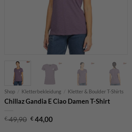
Shop
/
Kletterbekleidung
/
Kletter & Boulder T-Shirts
Chillaz Gandia E Ciao Damen T-Shirt
Original
Current
49,90
44,00
€
€
price
price