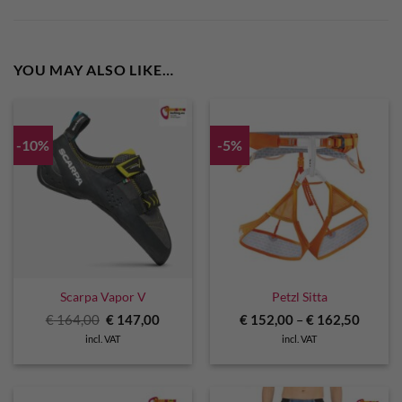
YOU MAY ALSO LIKE…
-10%
-5%
Scarpa Vapor V
Petzl Sitta
Original
Current
€
164,00
€
147,00
€
152,00
–
€
162,50
price
price
incl. VAT
incl. VAT
was:
is:
€ 164,00.
€ 147,00.