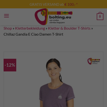
Skip
GRATIS VERSAND ab
€ 100,- *
to
content
0
Shop
»
Kletterbekleidung
»
Kletter & Boulder T-Shirts
»
Chillaz Gandia E Ciao Damen T-Shirt
-12%