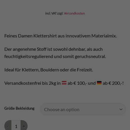
was:
is:
€ 49,90.
€ 44,00.
incl. VAT
zzgl.
Versandkosten
Feines Damen Klettershirt aus innovativem Materialmix.
Der angenehme Stoff ist sowohl dehnbar, als auch
feuchtigkeitsregulierend und somit geruchsneutral.
Ideal für Klettern, Bouldern oder die Freizeit.
Versandkostenfrei bis 2kg in
ab € 100,- und
ab € 200,-!
Größe Bekleidung
Chillaz Gandia E Ciao Damen T-Shirt quantity