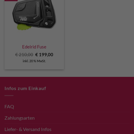
Edelrid Fuse
Ursprünglicher
Aktueller
€
210,00
€
199,00
Preis
Preis
inkl. 20 % MwSt.
war:
ist:
€ 210,00
€ 199,00.
Infos zum Einkauf
FAQ
Zahlungsarten
Liefer- & Versand Infos