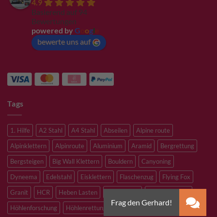
4.9
Basierend auf 94
Bewertungen
powered by
G
o
o
g
l
e
bewerte uns auf
Tags
1. Hilfe
A2 Stahl
A4 Stahl
Abseilen
Alpine route
Alpinklettern
Alpinroute
Aluminium
Aramid
Bergrettung
Bergsteigen
Big Wall Klettern
Bouldern
Canyoning
Dyneema
Edelstahl
Eisklettern
Flaschenzug
Flying Fox
Granit
HCR
Heben Lasten
Hochtouren
Höhenarbeiten
Höhlenforschung
Höhlenrettung
Inox
Kevlar
Kletterhalle