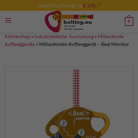
Zum
GRATIS VERSAND ab
€ 100,- *
Inhalt
springen
0
Klettershop
»
Industriekletter Ausrüstung
»
Mitlaufende
Auffanggeräte
»
Mitlaufendes Auffanggerät – Beal Monitor