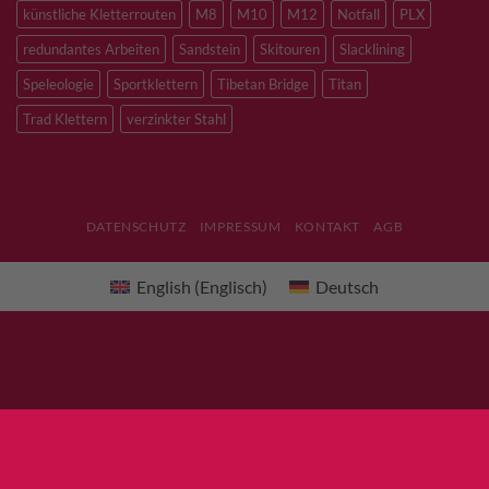
künstliche Kletterrouten
M8
M10
M12
Notfall
PLX
redundantes Arbeiten
Sandstein
Skitouren
Slacklining
Speleologie
Sportklettern
Tibetan Bridge
Titan
Trad Klettern
verzinkter Stahl
DATENSCHUTZ
IMPRESSUM
KONTAKT
AGB
English
(
Englisch
)
Deutsch