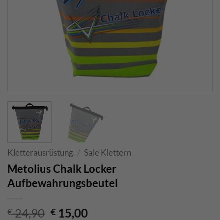
Kletterausrüstung
/
Sale Klettern
Metolius Chalk Locker
Aufbewahrungsbeutel
Ursprünglicher
Aktueller
24,90
15,00
€
€