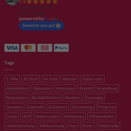
4.9
Basierend auf 94
Bewertungen
powered by
G
o
o
g
l
e
bewerte uns auf
Tags
1. Hilfe
A2 Stahl
A4 Stahl
Abseilen
Alpine route
Alpinklettern
Alpinroute
Aluminium
Aramid
Bergrettung
Bergsteigen
Big Wall Klettern
Bouldern
Canyoning
Dyneema
Edelstahl
Eisklettern
Flaschenzug
Flying Fox
Granit
HCR
Heben Lasten
Hochtouren
Höhenarbeiten
Höhlenforschung
Höhlenrettung
Inox
Kevlar
Kletterhalle