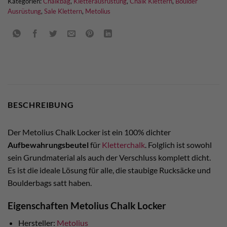
Kategorien:
Chalkbag
,
Kletterausrüstung
,
Chalk Klettern
,
Boulder
Ausrüstung
,
Sale Klettern
,
Metolius
BESCHREIBUNG
Der Metolius Chalk Locker ist ein 100% dichter
Aufbewahrungsbeutel
für
Kletterchalk
. Folglich ist sowohl
sein Grundmaterial als auch der Verschluss komplett dicht.
Es ist die ideale Lösung für alle, die staubige Rucksäcke und
Boulderbags satt haben.
Eigenschaften Metolius Chalk Locker
Hersteller:
Metolius