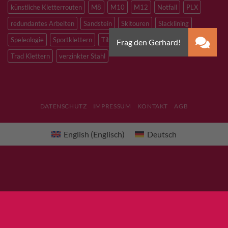
künstliche Kletterrouten
M8
M10
M12
Notfall
PLX
redundantes Arbeiten
Sandstein
Skitouren
Slacklining
Speleologie
Sportklettern
Tibetan Bridge
Titan
Trad Klettern
verzinkter Stahl
DATENSCHUTZ
IMPRESSUM
KONTAKT
AGB
English
(
Englisch
)
Deutsch