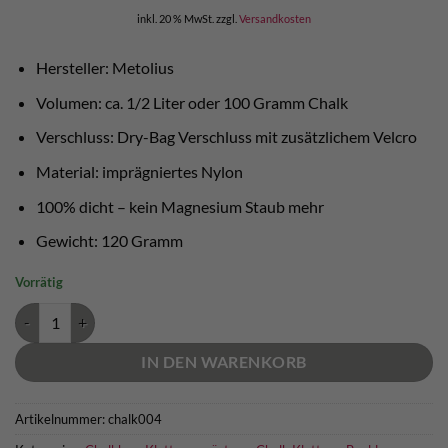
Preis
Preis
inkl. 20 % MwSt.
zzgl.
Versandkosten
war:
ist:
€ 24,90
€ 15,00.
Hersteller: Metolius
Volumen: ca. 1/2 Liter oder 100 Gramm Chalk
Verschluss: Dry-Bag Verschluss mit zusätzlichem Velcro
Material: imprägniertes Nylon
100% dicht – kein Magnesium Staub mehr
Gewicht: 120 Gramm
Vorrätig
Metolius Chalk Locker Aufbewahrungsbeutel Menge
IN DEN WARENKORB
Artikelnummer:
chalk004