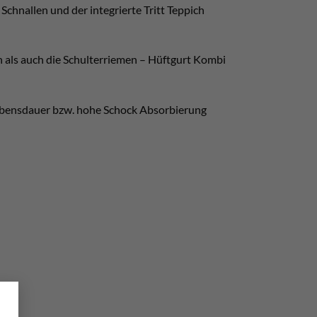
chnallen und der integrierte Tritt Teppich
n als auch die Schulterriemen – Hüftgurt Kombi
Lebensdauer bzw. hohe Schock Absorbierung
×