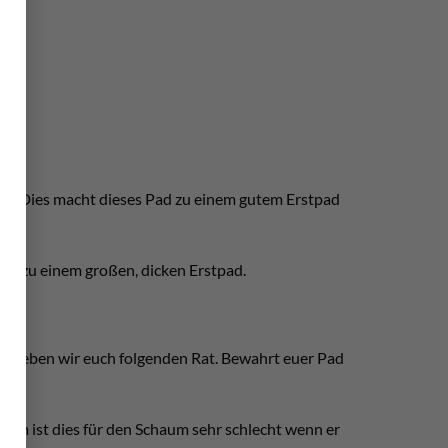
d. Dies macht dieses Pad zu einem gutem Erstpad
ung zu einem großen, dicken Erstpad.
lb geben wir euch folgenden Rat. Bewahrt euer Pad
dem ist dies für den Schaum sehr schlecht wenn er