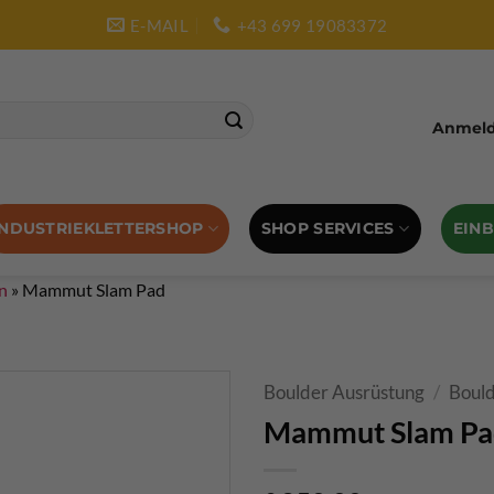
E-MAIL
+43 699 19083372
Anmelde
SHOP SERVICES
EIN
INDUSTRIEKLETTERSHOP
n
»
Mammut Slam Pad
Boulder Ausrüstung
/
Boul
Mammut Slam Pa