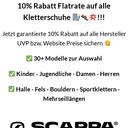
n für´s „Mitschleifen“
10% Rabatt Flatrate auf alle
Kletterschuhe
!!!
ramm
rmatte (mit Spalt in der Mitte)
Jetzt garantierte 10% Rabatt auf alle Hersteller
UVP bzw. Website Preise sichern
itpad
Mammut Slam Pad sind 120 x 100 x 10cm in ausgefaltetem Zustan
30+ Modelle zur Auswahl
ch an den Fels geht.
Kinder - Jugendliche - Damen - Herren
m soliden Zweitpad. D.h. ein kleine kleine Bouldermatte in Ergänz
Halle - Fels - Bouldern - Sportklettern -
 trocken lagern
Mehrseillängen
uldermatte ist mitunter entscheidend für die Lebensdauer. Desha
enen Umgebung auf.
keit bzw. ein nass verstautes Pad, kann zu schimmeln anfangen. Zu