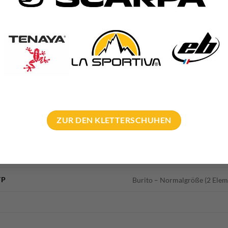
ler
!
5300 g
100 × 60 × 20 cm
ZUR DEN KLETTERSCHUHEN
Mammut
Bouldern
YP
Burito – Normalgröße (2 Elem