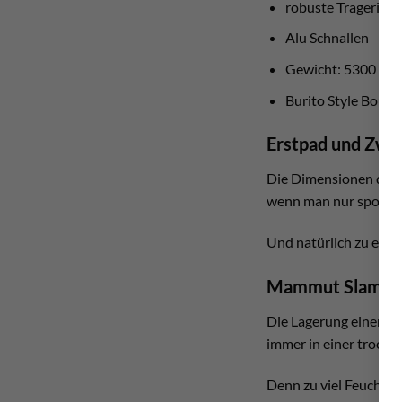
robuste Tragerieme
Alu Schnallen
Gewicht: 5300 G
Burito Style Boulde
Erstpad und Zwe
Die Dimensionen des 
wenn man nur sporadis
Und natürlich zu eine
Mammut Slam Pad
Die Lagerung einer Bo
immer in einer trock
Denn zu viel Feuchtig