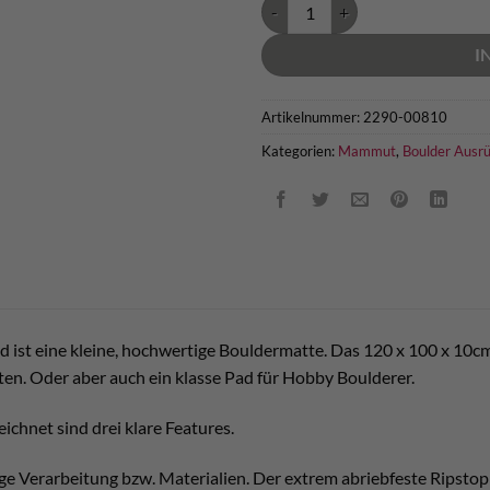
Mammut Slam Pad Menge
I
Artikelnummer:
2290-00810
Kategorien:
Mammut
,
Boulder Ausr
st eine kleine, hochwertige Bouldermatte. Das 120 x 100 x 10cm
ten. Oder aber auch ein klasse Pad für Hobby Boulderer.
ichnet sind drei klare Features.
ge Verarbeitung bzw. Materialien. Der extrem abriebfeste Ripstopp