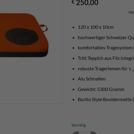
250,00
€
ink
120 x 100 x 10cm
hochwertiger Schweizer Qu
komfortables Tragesystem (
Tritt Teppich aus Filz integr
robuste Trageriemen für´s „
Alu Schnallen
Gewicht: 5300 Gramm
Burito Style Bouldermatte (
Vorrätig