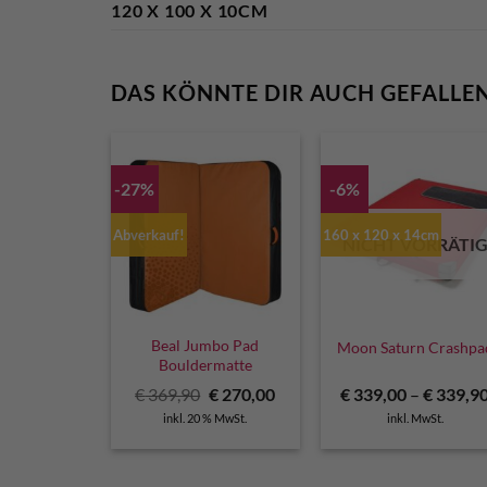
120 X 100 X 10CM
DAS KÖNNTE DIR AUCH GEFALLE
-27%
-6%
Abverkauf!
160 x 120 x 14cm
NICHT VORRÄTI
Beal Jumbo Pad
Moon Saturn Crashpa
Bouldermatte
Ursprünglicher
Aktueller
€
369,90
€
270,00
€
339,00
–
€
339,9
Preis
Preis
inkl. 20 % MwSt.
inkl. MwSt.
war:
ist:
€ 369,90
€ 270,00.