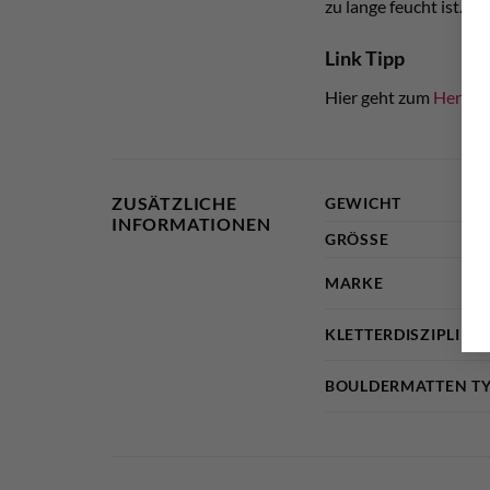
zu lange feucht ist.
Link Tipp
Hier geht zum
Herstel
ZUSÄTZLICHE
GEWICHT
INFORMATIONEN
GRÖSSE
MARKE
KLETTERDISZIPLIN
BOULDERMATTEN T