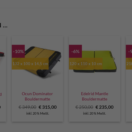
N …
-10%
-6%
-
132 x 100 x 14,5 cm
120 x 110 x 10 cm
21
G
Ocun Dominator
Edelrid Mantle
d
Bouldermatte
Bouldermatte
Ursprünglicher
Aktueller
Ursprünglicher
Aktuelle
0
€
349,00
€
315,00
€
250,00
€
235,00
Preis
Preis
Preis
Preis
inkl. 20 % MwSt.
inkl. 20 % MwSt.
war:
ist:
war:
ist:
€ 349,00
€ 315,00.
€ 250,00
€ 235,00.