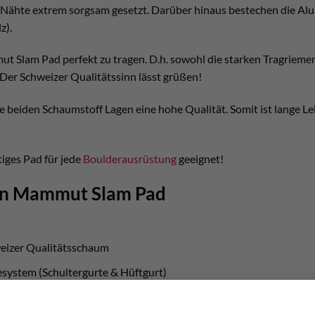
Nähte extrem sorgsam gesetzt. Darüber hinaus bestechen die Alu S
z).
t Slam Pad perfekt zu tragen. D.h. sowohl die starken Tragrieme
 Der Schweizer Qualitätssinn lässt grüßen!
e beiden Schaumstoff Lagen eine hohe Qualität. Somit ist lange 
iges Pad für jede
Boulderausrüstung
geeignet!
en Mammut Slam Pad
eizer Qualitätsschaum
system (Schultergurte & Hüftgurt)
lz integriert