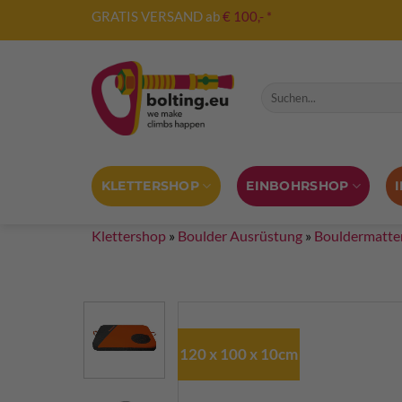
Zum
GRATIS VERSAND ab
€ 100,- *
Inhalt
springen
Suche nach:
KLETTERSHOP
EINBOHRSHOP
Klettershop
»
Boulder Ausrüstung
»
Bouldermatte
120 x 100 x 10cm