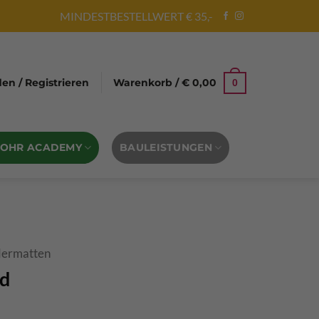
MINDESTBESTELLWERT € 35,-
n / Registrieren
Warenkorb /
€
0,00
0
BOHR ACADEMY
BAULEISTUNGEN
dermatten
d