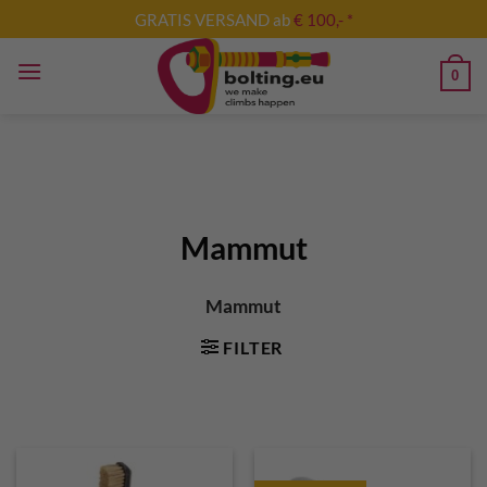
Zum
GRATIS VERSAND ab
€ 100,- *
Inhalt
springen
0
Mammut
Mammut
FILTER