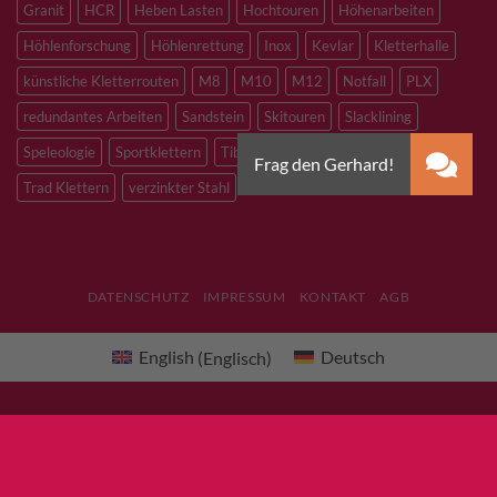
Granit
HCR
Heben Lasten
Hochtouren
Höhenarbeiten
Höhlenforschung
Höhlenrettung
Inox
Kevlar
Kletterhalle
künstliche Kletterrouten
M8
M10
M12
Notfall
PLX
redundantes Arbeiten
Sandstein
Skitouren
Slacklining
Speleologie
Sportklettern
Tibetan Bridge
Titan
Trad Klettern
verzinkter Stahl
DATENSCHUTZ
IMPRESSUM
KONTAKT
AGB
English
(
Englisch
)
Deutsch