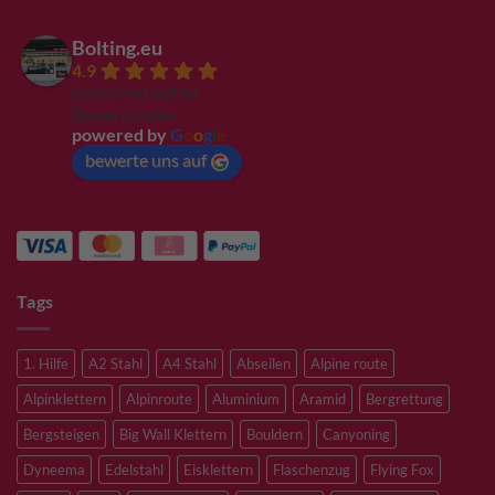
Bolting.eu
4.9
Basierend auf 94
Bewertungen
powered by
G
o
o
g
l
e
bewerte uns auf
Tags
1. Hilfe
A2 Stahl
A4 Stahl
Abseilen
Alpine route
Alpinklettern
Alpinroute
Aluminium
Aramid
Bergrettung
Bergsteigen
Big Wall Klettern
Bouldern
Canyoning
Dyneema
Edelstahl
Eisklettern
Flaschenzug
Flying Fox