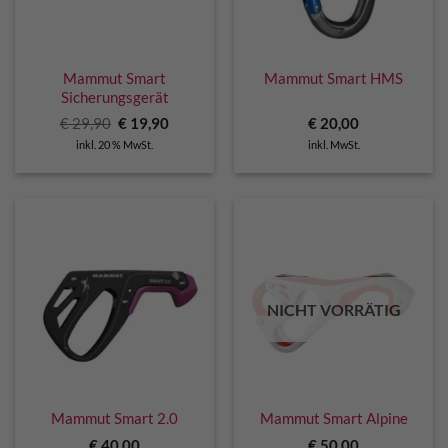
Mammut Smart
Mammut Smart HMS
Sicherungsgerät
Ursprünglicher
Aktueller
€
29,90
€
19,90
€
20,00
Preis
Preis
inkl. 20 % MwSt.
inkl. MwSt.
war:
ist:
€ 29,90
€ 19,90.
NICHT VORRÄTIG
Mammut Smart 2.0
Mammut Smart Alpine
€
40,00
€
50,00