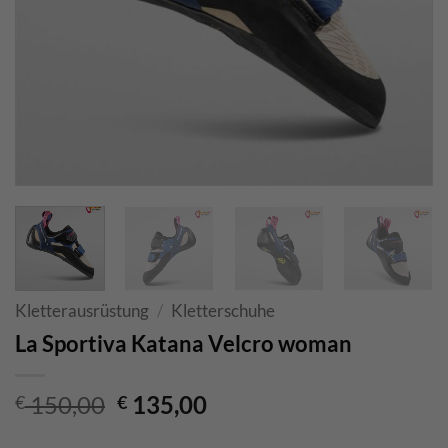
Kletterausrüstung
/
Kletterschuhe
La Sportiva Katana Velcro woman
Ursprünglicher
Aktueller
150,00
135,00
€
€
Preis
Preis