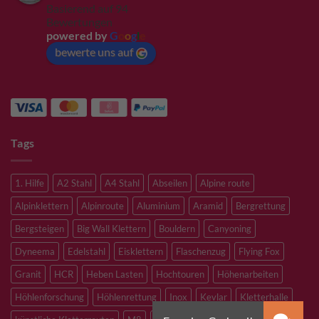
Basierend auf 94
Bewertungen
powered by
G
o
o
g
l
e
bewerte uns auf
Tags
1. Hilfe
A2 Stahl
A4 Stahl
Abseilen
Alpine route
Alpinklettern
Alpinroute
Aluminium
Aramid
Bergrettung
Bergsteigen
Big Wall Klettern
Bouldern
Canyoning
Dyneema
Edelstahl
Eisklettern
Flaschenzug
Flying Fox
Granit
HCR
Heben Lasten
Hochtouren
Höhenarbeiten
Höhlenforschung
Höhlenrettung
Inox
Kevlar
Kletterhalle