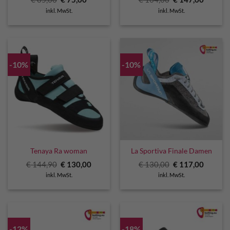
Preis
Preis
Preis
Preis
inkl. MwSt.
inkl. MwSt.
war:
ist:
war:
ist:
€ 85,00
€ 75,00.
€ 164,00
€ 147,0
-10%
-10%
Tenaya Ra woman
La Sportiva Finale Damen
Ursprünglicher
Aktueller
Ursprünglicher
Aktuell
€
144,90
€
130,00
€
130,00
€
117,00
Preis
Preis
Preis
Preis
inkl. MwSt.
inkl. MwSt.
war:
ist:
war:
ist:
€ 144,90
€ 130,00.
€ 130,00
€ 117,0
-12%
-18%