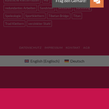
künstliche Kletterrouten
M8
M10
M12
Notfall
PLX
redundantes Arbeiten
Sandstein
Skitouren
Slacklining
Speleologie
Sportklettern
Tibetan Bridge
Titan
Trad Klettern
verzinkter Stahl
DATENSCHUTZ
IMPRESSUM
KONTAKT
AGB
English
(
Englisch
)
Deutsch