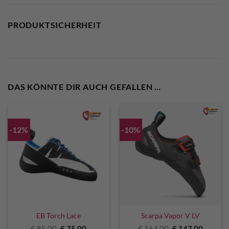
PRODUKTSICHERHEIT
DAS KÖNNTE DIR AUCH GEFALLEN …
-12%
-10%
EB Torch Lace
Scarpa Vapor V LV
Ursprünglicher
Aktueller
Ursprünglicher
Aktuell
€
85,00
€
75,00
€
164,00
€
147,00