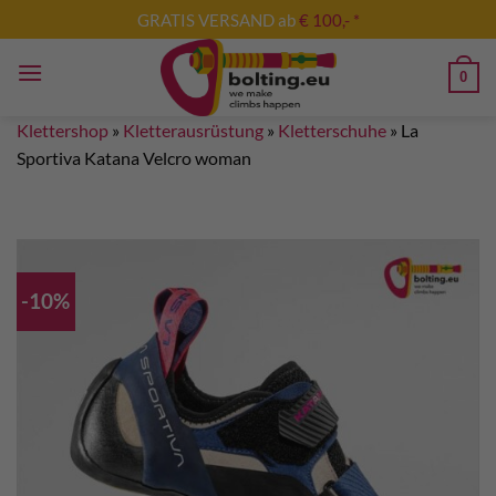
Zum
GRATIS VERSAND ab
€ 100,- *
Inhalt
springen
0
Klettershop
»
Kletterausrüstung
»
Kletterschuhe
»
La
Sportiva Katana Velcro woman
-10%