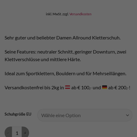
war:
ist:
€ 150,00
€ 135,00.
inkl. MwSt.
zzgl.
Versandkosten
Sehr guter und beliebter Damen Allround Kletterschuh.
Seine Features: neutraler Schnitt, geringer Downturn, zwei
Klettverschlüsse und mittlere Härte.
Ideal zum Sportklettern, Bouldern und für Mehrseillängen.
Versandkostenfrei bis 2kg in
ab € 100,- und
ab € 200,-!
Schuhgröße EU
La Sportiva Katana Velcro woman Menge