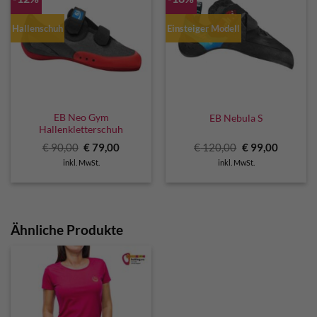
Hallenschuh
Einsteiger Modell
EB Neo Gym
EB Nebula S
Hallenkletterschuh
Ursprünglicher
Aktueller
Ursprünglicher
Aktuelle
€
90,00
€
79,00
€
120,00
€
99,00
Preis
Preis
Preis
Preis
inkl. MwSt.
inkl. MwSt.
war:
ist:
war:
ist:
€ 90,00
€ 79,00.
€ 120,00
€ 99,00.
Ähnliche Produkte