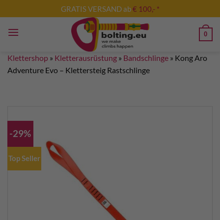
Zum
GRATIS VERSAND ab
€ 100,- *
Inhalt
springen
0
Klettershop
»
Kletterausrüstung
»
Bandschlinge
»
Kong Aro
Adventure Evo – Klettersteig Rastschlinge
-29%
Top Seller