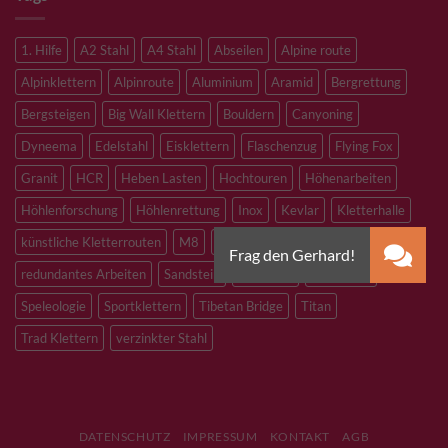
1. Hilfe
A2 Stahl
A4 Stahl
Abseilen
Alpine route
Alpinklettern
Alpinroute
Aluminium
Aramid
Bergrettung
Bergsteigen
Big Wall Klettern
Bouldern
Canyoning
Dyneema
Edelstahl
Eisklettern
Flaschenzug
Flying Fox
Granit
HCR
Heben Lasten
Hochtouren
Höhenarbeiten
Höhlenforschung
Höhlenrettung
Inox
Kevlar
Kletterhalle
künstliche Kletterrouten
M8
M10
M12
Notfall
PLX
redundantes Arbeiten
Sandstein
Skitouren
Slacklining
Speleologie
Sportklettern
Tibetan Bridge
Titan
Trad Klettern
verzinkter Stahl
DATENSCHUTZ
IMPRESSUM
KONTAKT
AGB