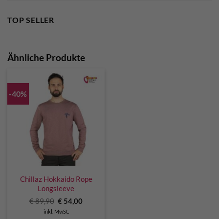
TOP SELLER
Ähnliche Produkte
-40%
Chillaz Hokkaido Rope
Longsleeve
Ursprünglicher
Aktueller
€
89,90
€
54,00
Preis
Preis
inkl. MwSt.
war:
ist: