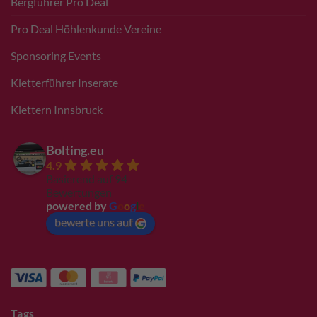
Bergführer Pro Deal
Pro Deal Höhlenkunde Vereine
Sponsoring Events
Kletterführer Inserate
Klettern Innsbruck
Bolting.eu
4.9
Basierend auf 94
Bewertungen
powered by
G
o
o
g
l
e
bewerte uns auf
Tags