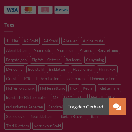
Tags
1. Hilfe
A2 Stahl
A4 Stahl
Abseilen
Alpine route
Alpinklettern
Alpinroute
Aluminium
Aramid
Bergrettung
Bergsteigen
Big Wall Klettern
Bouldern
Canyoning
Dyneema
Edelstahl
Eisklettern
Flaschenzug
Flying Fox
Granit
HCR
Heben Lasten
Hochtouren
Höhenarbeiten
Höhlenforschung
Höhlenrettung
Inox
Kevlar
Kletterhalle
künstliche Kletterrouten
M8
M10
M12
Notfall
PLX
redundantes Arbeiten
Sandstein
Skitouren
Slacklining
Speleologie
Sportklettern
Tibetan Bridge
Titan
Trad Klettern
verzinkter Stahl