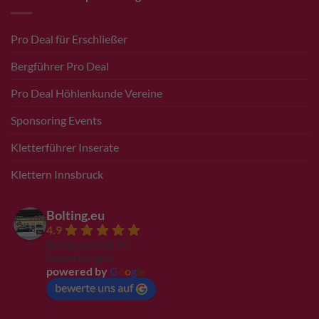
Pro Deal für Erschließer
Bergführer Pro Deal
Pro Deal Höhlenkunde Vereine
Sponsoring Events
Kletterführer Inserate
Klettern Innsbruck
Bolting.eu
4.9
Basierend auf 94
Bewertungen
powered by
G
o
o
g
l
e
bewerte uns auf