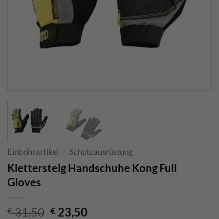
Einbohrartikel
/
Schutzausrüstung
Klettersteig Handschuhe Kong Full
Gloves
Ursprünglicher
Aktueller
31,50
23,50
€
€