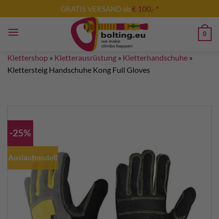
Zum
GRATIS VERSAND ab
€ 100,- *
Inhalt
springen
0
Klettershop
»
Kletterausrüstung
»
Kletterhandschuhe
»
Klettersteig Handschuhe Kong Full Gloves
-25%
Auslaufmodell