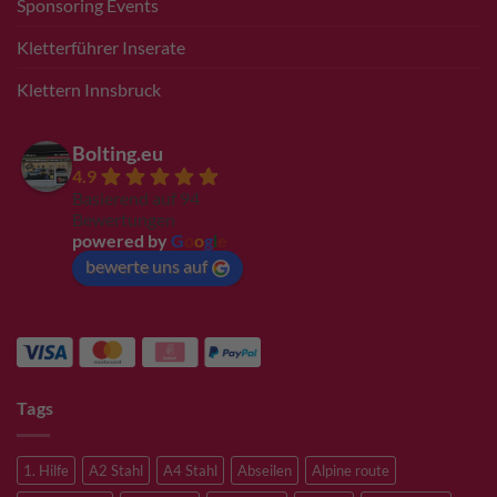
Sponsoring Events
Kletterführer Inserate
Klettern Innsbruck
Bolting.eu
4.9
Basierend auf 94
Bewertungen
powered by
G
o
o
g
l
e
bewerte uns auf
Tags
1. Hilfe
A2 Stahl
A4 Stahl
Abseilen
Alpine route