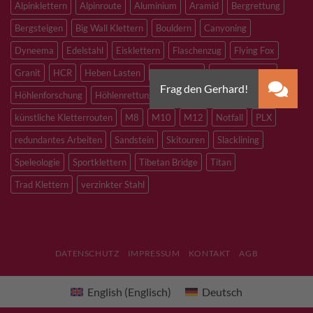
Alpinklettern
Alpinroute
Aluminium
Aramid
Bergrettung
Bergsteigen
Big Wall Klettern
Bouldern
Canyoning
Dyneema
Edelstahl
Eisklettern
Flaschenzug
Flying Fox
Granit
HCR
Heben Lasten
Hochtouren
Höhenarbeiten
Höhlenforschung
Höhlenrettung
Inox
Kevlar
Kletterhalle
künstliche Kletterrouten
M8
M10
M12
Notfall
PLX
redundantes Arbeiten
Sandstein
Skitouren
Slacklining
Speleologie
Sportklettern
Tibetan Bridge
Titan
Trad Klettern
verzinkter Stahl
DATENSCHUTZ
IMPRESSUM
KONTAKT
AGB
English
(
Englisch
)
Deutsch