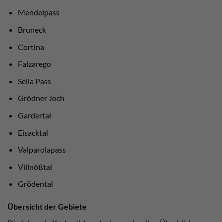
Mendelpass
Bruneck
Cortina
Falzarego
Sella Pass
Grödner Joch
Gardertal
Eisacktal
Valparolapass
Villnößtal
Grödental
Übersicht der Gebiete