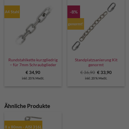
-8%
A4 Stahl
genormt!
Rundstahlkette kurzgliedrig
Standplatzsanierung Kit
– für 7mm Schraubglieder
genormt
Ursprünglicher
Aktuelle
€
34,90
€
36,90
€
33,90
Preis
Preis
inkl. 20 % MwSt.
inkl. 20 % MwSt.
war:
ist:
€ 36,90
€ 33,90.
Ähnliche Produkte
8 x 80mm - AISI 316L