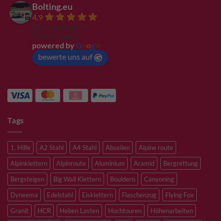
Bolting.eu
4.9
Basierend auf 94
Bewertungen
powered by
G
o
o
g
l
e
bewerte uns auf
Tags
1. Hilfe
A2 Stahl
A4 Stahl
Abseilen
Alpine route
Alpinklettern
Alpinroute
Aluminium
Aramid
Bergrettung
Bergsteigen
Big Wall Klettern
Bouldern
Canyoning
Dyneema
Edelstahl
Eisklettern
Flaschenzug
Flying Fox
Granit
HCR
Heben Lasten
Hochtouren
Höhenarbeiten