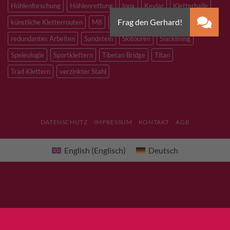
Höhlenforschung
Höhlenrettung
Inox
Kevlar
Kletterhalle
künstliche Kletterrouten
M8
M10
M12
Notfall
PLX
redundantes Arbeiten
Sandstein
Skitouren
Slacklining
Speleologie
Sportklettern
Tibetan Bridge
Titan
Trad Klettern
verzinkter Stahl
DATENSCHUTZ
IMPRESSUM
KONTAKT
AGB
English
(
Englisch
)
Deutsch