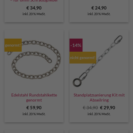
– für 8mm Schraubglieder
€
34,90
€
24,90
inkl. 20 % MwSt.
inkl. 20 % MwSt.
-14%
genormt!
nicht genormt!
Edelstahl Rundstahlkette
Standplatzsanierung Kit mit
genormt
Abseilring
Ursprünglicher
Aktuelle
€
59,90
€
34,90
€
29,90
Preis
Preis
inkl. 20 % MwSt.
inkl. 20 % MwSt.
war:
ist:
€ 34,90
€ 29,90.