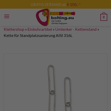
Zum
GRATIS VERSAND ab
€ 100,- *
Inhalt
springen
0
Klettershop
»
Einbohrartikel
»
Umlenker - Kettenstand
»
Kette für Standplatzsanierung AISI 316L