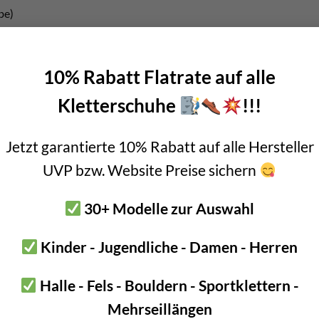
be)
rtinswand und Ehnbachklamm
10% Rabatt Flatrate auf alle
Kastenalm (Im Verbrennten, Repswand)
Kletterschuhe
!!!
erhaus)
Jetzt garantierte 10% Rabatt auf alle Hersteller
UVP bzw. Website Preise sichern
anschaulicht die Unterteilung des Kletterführers. Das Karwendel 
ert.
30+ Modelle zur Auswahl
 ist in diesem Gebirge extrem hilfreich
. Ein 6 Stunden Marsch o
terschied!
Kinder - Jugendliche - Damen - Herren
Halle - Fels - Bouldern - Sportklettern -
Mehrseillängen