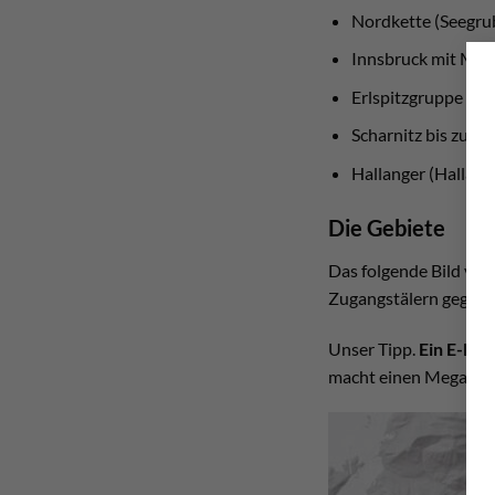
Nordkette (Seegru
Innsbruck mit Ma
Erlspitzgruppe
Scharnitz bis zur 
Hallanger (Hallang
Die Gebiete
Das folgende Bild ver
Zugangstälern geglied
Unser Tipp.
Ein E-MTB
macht einen Mega Un