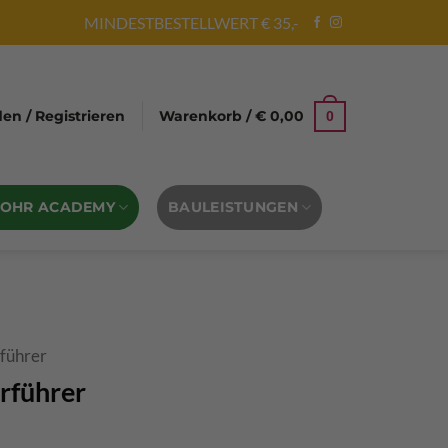
MINDESTBESTELLWERT € 35,-
n / Registrieren
Warenkorb /
€
0,00
0
BOHR ACADEMY
BAULEISTUNGEN
rführer
rführer