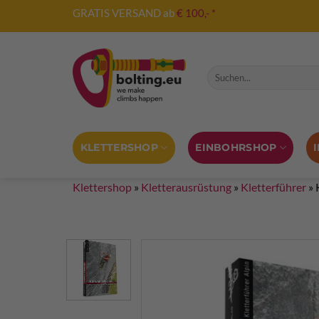
Zum
GRATIS VERSAND ab
€ 100,- *
Inhalt
springen
Suche nach:
KLETTERSHOP
EINBOHRSHOP
Klettershop
»
Kletterausrüstung
»
Kletterführer
»