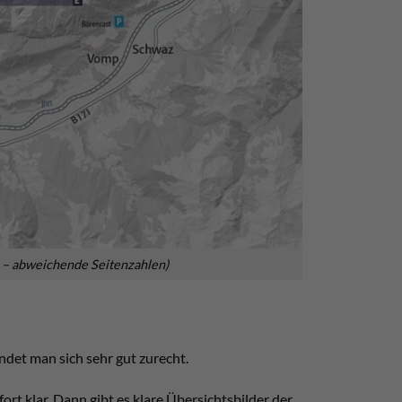
ge – abweichende Seitenzahlen)
ndet man sich sehr gut zurecht.
ort klar. Dann gibt es klare Übersichtsbilder der