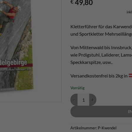
49,80
€
ink
Kletterführer für das Karwend
und Sportkletter Mehrseilläng
Von Mittenwald bis Innsbruck,
wie Prdigstuhl, Laliderer, Lam
Speckkarspitze, usw..
Versandkostenfrei bis 2kg in
Vorrätig
Karwendel Kletterführer Menge
I
Artikelnummer:
P-Kwendel