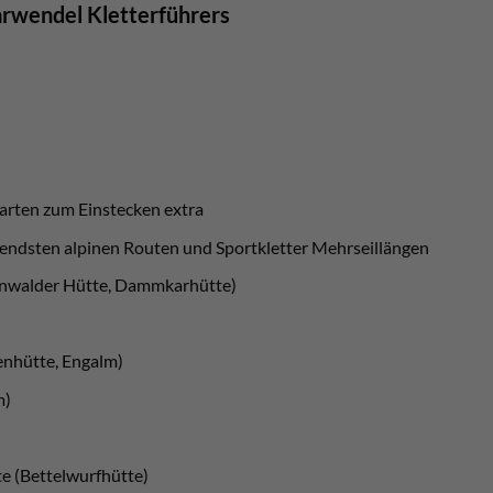
arwendel Kletterführers
arten zum Einstecken extra
nendsten alpinen Routen und Sportkletter Mehrseillängen
enwalder Hütte, Dammkarhütte)
nhütte, Engalm)
m)
tte (Bettelwurfhütte)