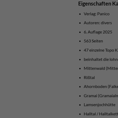
Eigenschaften K
Verlag: Panico
Autoren: divers
6. Auflage 2025
563 Seiten
47 einzelne Topo K
beinhaltet die loh
Mittenwald (Mitt
Rißtal
Ahornboden (Falke
Gramai (Gramaial
Lamsenjochhütte
Halltal / Halltalke