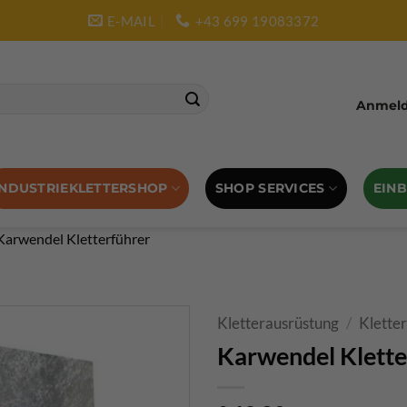
E-MAIL
+43 699 19083372
Anmelde
SHOP SERVICES
EIN
INDUSTRIEKLETTERSHOP
Karwendel Kletterführer
Kletterausrüstung
/
Klette
Karwendel Klette