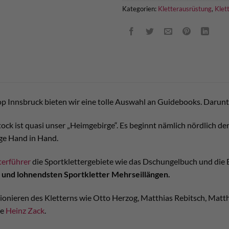
Kategorien:
Kletterausrüstung
,
Klet
p Innsbruck bieten wir eine tolle Auswahl an Guidebooks. Darunt
ock ist quasi unser „Heimgebirge“. Es beginnt nämlich nördlich d
ge Hand in Hand.
terführer
die Sportklettergebiete wie das Dschungelbuch und die 
en und lohnendsten Sportkletter Mehrseillängen.
ionieren des Kletterns wie Otto Herzog, Matthias Rebitsch, Matt
ie
Heinz Zack
.