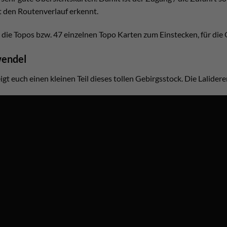
 den Routenverlauf erkennt.
die Topos bzw. 47 einzelnen Topo Karten zum Einstecken, für die O
wendel
gt euch einen kleinen Teil dieses tollen Gebirgsstock. Die Lalide