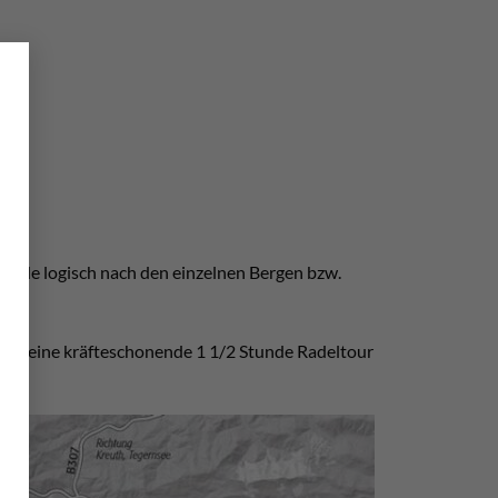
×
wurde logisch nach den einzelnen Bergen bzw.
der eine kräfteschonende 1 1/2 Stunde Radeltour