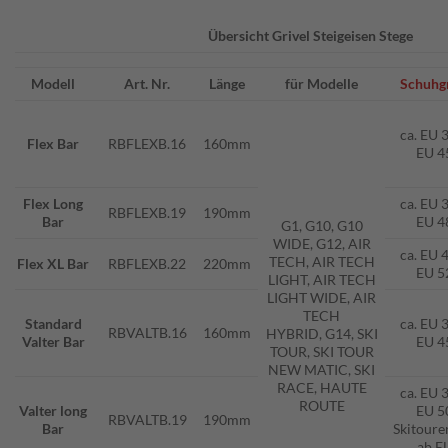
Übersicht Grivel Steigeisen Stege
Modell
Art. Nr.
Länge
für Modelle
Schuhg
ca. EU 
Flex Bar
RBFLEXB.16
160mm
EU 4
Flex Long
ca. EU 
RBFLEXB.19
190mm
Bar
EU 4
G1, G10, G10
WIDE, G12, AIR
ca. EU 
TECH, AIR TECH
Flex XL Bar
RBFLEXB.22
220mm
EU 5
LIGHT, AIR TECH
LIGHT WIDE, AIR
TECH
Standard
ca. EU 
RBVALTB.16
160mm
HYBRID, G14, SKI
Valter Bar
EU 4
TOUR, SKI TOUR
NEW MATIC, SKI
RACE, HAUTE
ca. EU 
ROUTE
Valter long
EU 5
RBVALTB.19
190mm
Bar
Skitoure
ab E