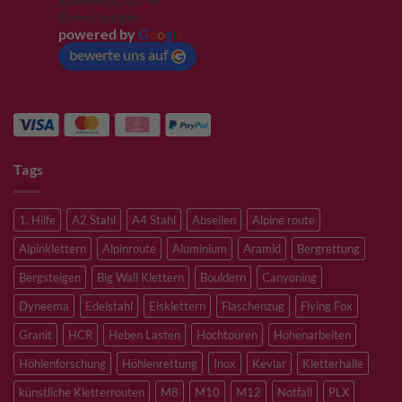
Bewertungen
powered by
G
o
o
g
l
e
bewerte uns auf
Tags
1. Hilfe
A2 Stahl
A4 Stahl
Abseilen
Alpine route
Alpinklettern
Alpinroute
Aluminium
Aramid
Bergrettung
Bergsteigen
Big Wall Klettern
Bouldern
Canyoning
Dyneema
Edelstahl
Eisklettern
Flaschenzug
Flying Fox
Granit
HCR
Heben Lasten
Hochtouren
Höhenarbeiten
Höhlenforschung
Höhlenrettung
Inox
Kevlar
Kletterhalle
künstliche Kletterrouten
M8
M10
M12
Notfall
PLX