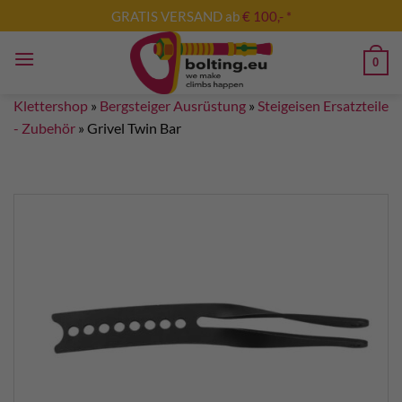
Zum
GRATIS VERSAND ab
€ 100,- *
Inhalt
springen
0
Klettershop
»
Bergsteiger Ausrüstung
»
Steigeisen Ersatzteile
- Zubehör
»
Grivel Twin Bar