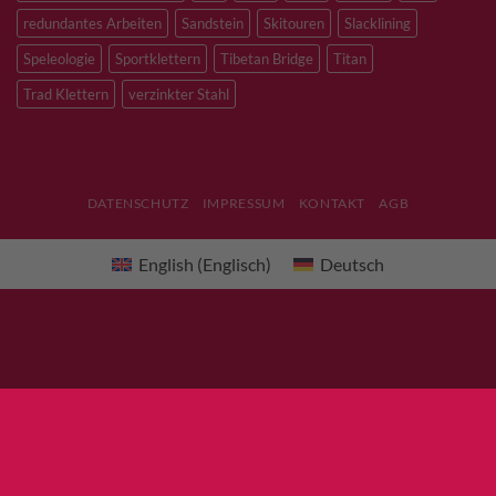
redundantes Arbeiten
Sandstein
Skitouren
Slacklining
Speleologie
Sportklettern
Tibetan Bridge
Titan
Trad Klettern
verzinkter Stahl
DATENSCHUTZ
IMPRESSUM
KONTAKT
AGB
English
(
Englisch
)
Deutsch