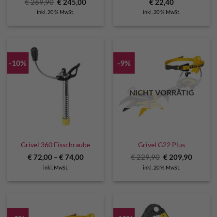
Ursprünglicher
Aktueller
€
269,90
€
245,00
€
22,40
Preis
Preis
inkl. 20 % MwSt.
inkl. 20 % MwSt.
war:
ist:
€ 269,90
€ 245,00.
-10%
-9%
NICHT VORRÄTIG
Grivel 360 Eisschraube
Grivel G22 Plus
Ursprünglicher
Aktuell
€
72,00
–
€
74,00
€
229,90
€
209,90
Preis
Preis
inkl. MwSt.
inkl. 20 % MwSt.
war:
ist:
€ 229,90
€ 209,9