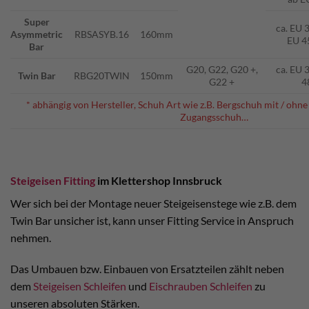
Super
ca. EU 
Asymmetric
RBSASYB.16
160mm
EU 4
Bar
G20, G22, G20 +,
ca. EU 
Twin Bar
RBG20TWIN
150mm
G22 +
4
* abhängig von Hersteller, Schuh Art wie z.B. Bergschuh mit / ohne
Zugangsschuh…
Steigeisen Fitting
im Klettershop Innsbruck
Wer sich bei der Montage neuer Steigeisenstege wie z.B. dem
Twin Bar unsicher ist, kann unser Fitting Service in Anspruch
nehmen.
Das Umbauen bzw. Einbauen von Ersatzteilen zählt neben
dem
Steigeisen Schleifen
und
Eischrauben Schleifen
zu
unseren absoluten Stärken.