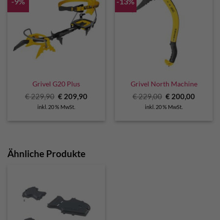
-9%
-13%
Grivel G20 Plus
Grivel North Machine
Ursprünglicher
Aktueller
Ursprünglicher
Aktuell
€
229,90
€
209,90
€
229,00
€
200,00
Preis
Preis
Preis
Preis
inkl. 20 % MwSt.
inkl. 20 % MwSt.
war:
ist:
war:
ist:
€ 229,90
€ 209,90.
€ 229,00
€ 200,0
Ähnliche Produkte