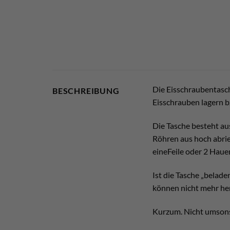
Die Eisschraubentasche
BESCHREIBUNG
Eisschrauben lagern b
Die Tasche besteht au
Röhren aus hoch abrie
eineFeile oder 2 Haue
Ist die Tasche „belad
können nicht mehr her
Kurzum. Nicht umsonst