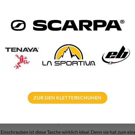
cken lagern!
 Petzl Octo hilft euch dabei, die Schrauben trocken zu lagern.
 eine viel höhere Anfälligkeit auf Rost als trockenes. Und hier ist
feucht verstaute Schrauben gut trocknen und halten im Schnitt wes
ZUR DEN KLETTERSCHUHEN
ie ganze Tasche zum Trocknen aufhängen. Die Schrauben müssen n
he Petzl Octo – Transportieren
Eisschrauben ist diese Tasche wirklich ideal. Denn sie hat zum ein