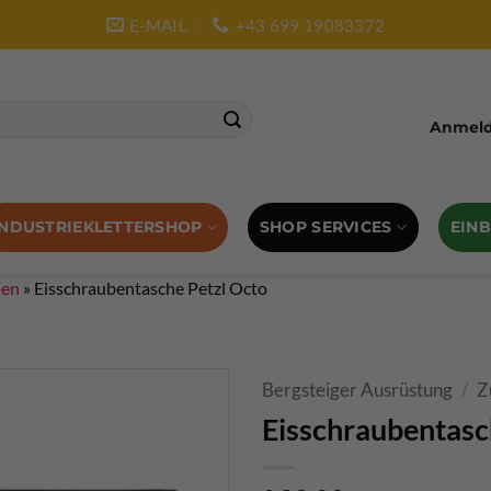
E-MAIL
+43 699 19083372
Anmelde
SHOP SERVICES
EIN
INDUSTRIEKLETTERSHOP
ben
»
Eisschraubentasche Petzl Octo
Bergsteiger Ausrüstung
/
Z
Eisschraubentasc