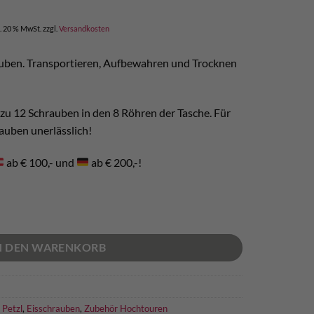
l. 20 % MwSt.
zzgl.
Versandkosten
auben. Transportieren, Aufbewahren und Trocknen
s zu 12 Schrauben in den 8 Röhren der Tasche. Für
auben unerlässlich!
ab € 100,- und
ab € 200,-!
enge
N DEN WARENKORB
,
Petzl
,
Eisschrauben
,
Zubehör Hochtouren