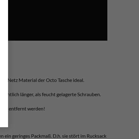
 das Netz Material der Octo Tasche ideal.
entlich länger, als feucht gelagerte Schrauben.
icht entfernt werden!
en ein geringes Packmaß. D.h. sie stört im Rucksack