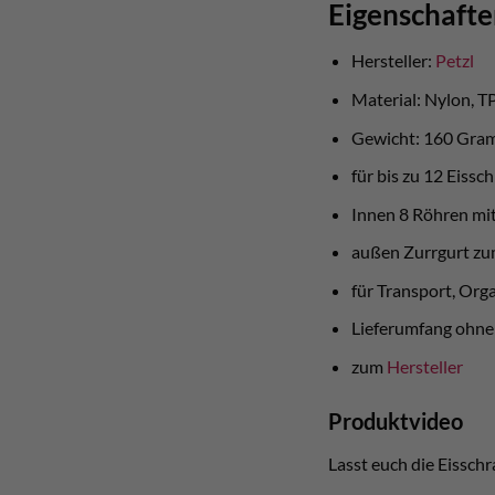
Eigenschafte
Hersteller:
Petzl
Material: Nylon, T
Gewicht: 160 Gr
für bis zu 12 Eiss
Innen 8 Röhren mi
außen Zurrgurt z
für Transport, Org
Lieferumfang ohne
zum
Hersteller
Produktvideo
Lasst euch die Eissch