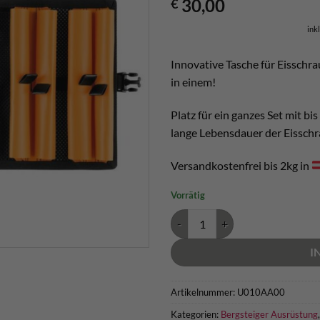
30,00
€
ink
Innovative Tasche für Eisschr
in einem!
Platz für ein ganzes Set mit bi
lange Lebensdauer der Eisschr
Versandkostenfrei bis 2kg in
Vorrätig
Eisschraubentasche Petzl Octo M
I
Artikelnummer:
U010AA00
Kategorien:
Bergsteiger Ausrüstung