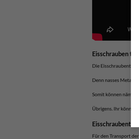
Eisschrauben tro
Die Eisschraubentasche
Denn nasses Metall hat
Somit können nämlich 
Übrigens. Ihr könnt d
Eisschraubentasc
Für den Transport der 