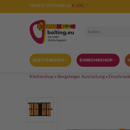
Zum
GRATIS VERSAND ab
€ 100,- *
Inhalt
springen
Suche nach:
KLETTERSHOP
EINBOHRSHOP
Klettershop
»
Bergsteiger Ausrüstung
»
Eisschrau