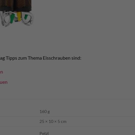
rag Tipps zum Thema Eisschrauben sind:
en
auen
160 g
25 × 10 × 5 cm
Petzl