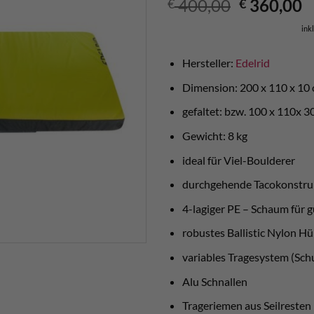
Ursprüngl
A
400,00
360,00
€
€
Preis
P
ink
war:
is
€ 400,00
€
Hersteller:
Edelrid
Dimension: 200 x 110 x 10
gefaltet: bzw. 100 x 110x 3
Gewicht: 8 kg
ideal für Viel-Boulderer
durchgehende Tacokonstru
4-lagiger PE – Schaum für
robustes Ballistic Nylon Hü
variables Tragesystem (Sch
Alu Schnallen
Trageriemen aus Seilresten