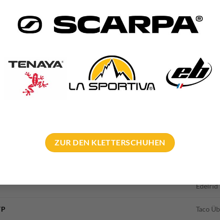
t ideal als Schlafunterlage. Denn mit 200 x 110 x 10cm ist sie g
er mit diesem Crashpad unterwegs ist, ist gleichzeitig in Besitz 
weichen „Unterseite“ herrlich gebettet. Somit ist dieses Pad ein id
teller
der Edelrid Crux 3 Bouldermatte.
ZUR DEN KLETTERSCHUHEN
8000 g
110 × 8
Edelrid
YP
Taco Üb