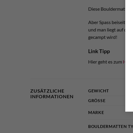
Diese Bouldermatte is
Aber Spass beiseite. W
und man liegt auf der 
gecampt wird!
Link Tipp
Hier geht es zum
Hers
ZUSÄTZLICHE
GEWICHT
INFORMATIONEN
GRÖSSE
MARKE
BOULDERMATTEN T