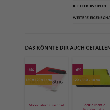
KLETTERDISZIPLIN
WEITERE EIGENSCH
DAS KÖNNTE DIR AUCH GEFALLE
-6%
-6%
160 x 120 x 14cm
120 x 110 x 10 cm
NICHT VORRÄTIG
Edelrid Mantle
Moon Saturn Crashpad
Bouldermatte