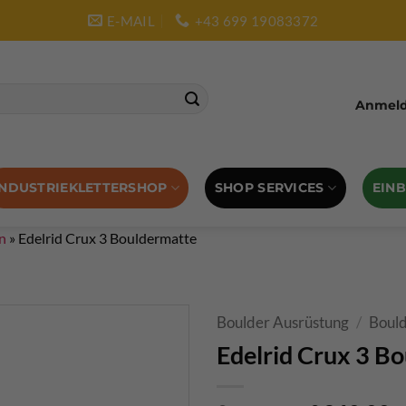
E-MAIL
+43 699 19083372
Anmelde
SHOP SERVICES
EIN
INDUSTRIEKLETTERSHOP
n
»
Edelrid Crux 3 Bouldermatte
Boulder Ausrüstung
/
Boul
Edelrid Crux 3 B