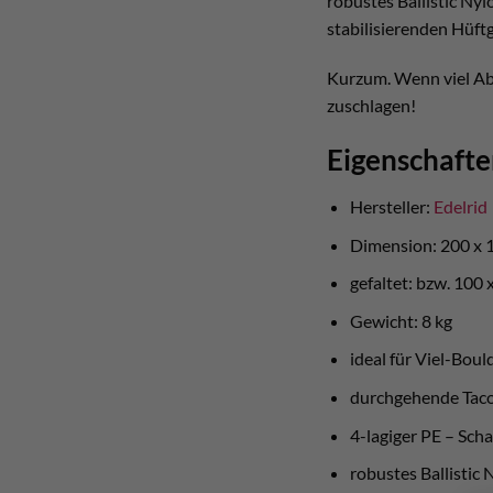
robustes Ballistic Ny
stabilisierenden Hüft
Kurzum. Wenn viel Abs
zuschlagen!
Eigenschafte
Hersteller:
Edelrid
Dimension: 200 x 
gefaltet: bzw. 100
Gewicht: 8 kg
ideal für Viel-Boul
durchgehende Taco
4-lagiger PE – Sc
robustes Ballistic