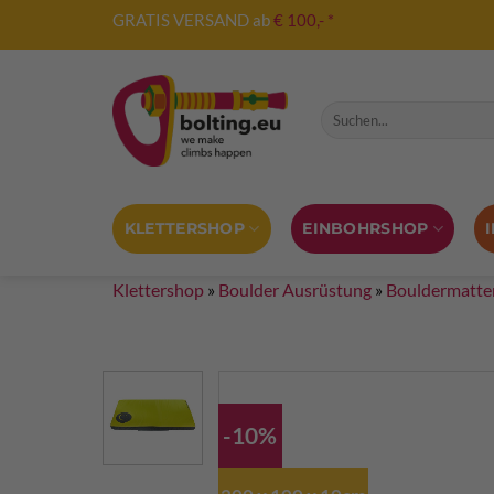
Zum
GRATIS VERSAND ab
€ 100,- *
Inhalt
springen
Suche nach:
KLETTERSHOP
EINBOHRSHOP
Klettershop
»
Boulder Ausrüstung
»
Bouldermatte
-10%