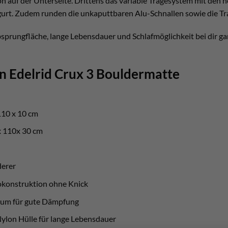
lon auf der Unterseite. Drittens das variable Tragesystem mit den
gurt. Zudem runden die unkaputtbaren Alu-Schnallen sowie die Tra
prungfläche, lange Lebensdauer und Schlafmöglichkeit bei dir gan
n Edelrid Crux 3 Bouldermatte
110 x 10 cm
 x 110x 30 cm
derer
konstruktion ohne Knick
haum für gute Dämpfung
 Nylon Hülle für lange Lebensdauer