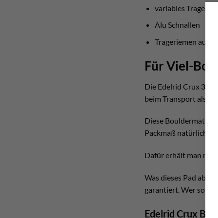
variables Tragesys
Alu Schnallen
Trageriemen aus Se
Für Viel-Bou
Die Edelrid Crux 3 Bou
beim Transport als au
Diese Bouldermatte ist
Packmaß natürlich deu
Dafür erhält man mega 
Was dieses Pad aber a
garantiert. Wer sonst 
Edelrid Crux Bou