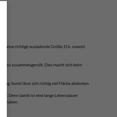
×
 hat eine richtige ausladende Größe. D.h. sowohl
wird also zusammengerollt. Dies macht sich beim
lang. Somit lässt sich richtig viel Fläche abdecken.
stoff. Denn damit ist eine lange Lebensdauer
amit haben.