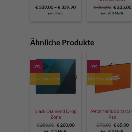
Ursprüng
€
339,00
–
€
339,90
€
250,00
€
235,00
Preis
inkl. MwSt.
inkl. 20 % MwSt.
war:
€ 250,00
Ähnliche Produkte
-7%
-7%
122 x 104 x 9cm
75 x 50 x 3cm
Black Diamond Drop
Petzl Nimbo Sitzsta
Zone
Pad
Ursprünglicher
Aktueller
Ursprüng
A
€
280,00
€
260,00
€
70,00
€
65,00
Preis
Preis
Preis
P
inkl. 20 % MwSt.
inkl. 20 % MwSt.