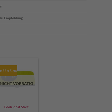
rn
.eu Empfehlung
x 55 x 5 cm
NICHT VORRÄTIG
Edelrid Sit Start