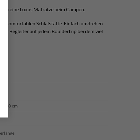
eradezu eine Luxus Matratze beim Campen.
einer komfortablen Schlafstätte. Einfach umdrehen
ealer Begleiter auf jedem Bouldertrip bei dem viel
0 × 40 cm
erlänge