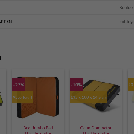
Boulde
AFTEN
bolting
N …
-27%
-10%
90 
Abverkauf!
132 x 100 x 14,5 cm
Beal Jumbo Pad
Ocun Dominator
Bouldermatte
Bouldermatte