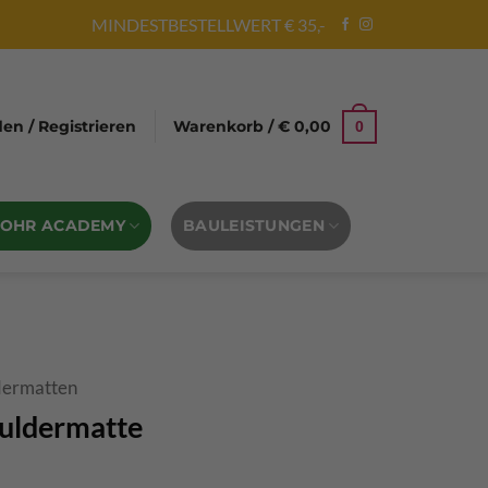
MINDESTBESTELLWERT € 35,-
n / Registrieren
Warenkorb /
€
0,00
0
BOHR ACADEMY
BAULEISTUNGEN
dermatten
ouldermatte