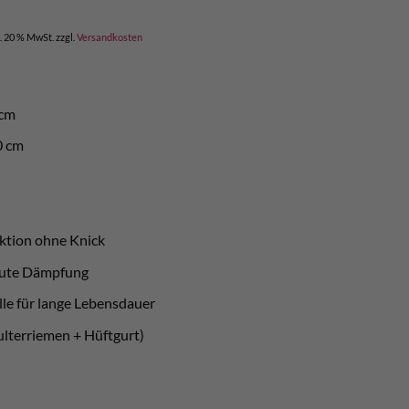
icher
ktueller
reis
l. 20 % MwSt.
zzgl.
Versandkosten
t:
 360,00.
 cm
0 cm
ktion ohne Knick
 gute Dämpfung
lle für lange Lebensdauer
ulterriemen + Hüftgurt)