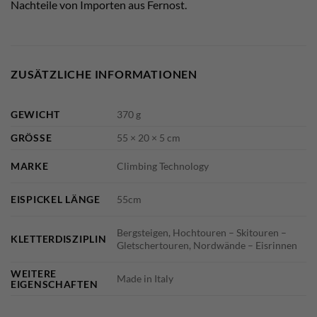
Nachteile von Importen aus Fernost.
ZUSÄTZLICHE INFORMATIONEN
GEWICHT
370 g
GRÖSSE
55 × 20 × 5 cm
MARKE
Climbing Technology
EISPICKEL LÄNGE
55cm
Bergsteigen, Hochtouren – Skitouren –
KLETTERDISZIPLIN
Gletschertouren, Nordwände – Eisrinnen
WEITERE
Made in Italy
EIGENSCHAFTEN