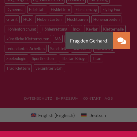
Dyneema
Edelstahl
Eisklettern
Flaschenzug
Flying Fox
Granit
HCR
Heben Lasten
Hochtouren
Höhenarbeiten
Höhlenforschung
Höhlenrettung
Inox
Kevlar
Kletterhalle
künstliche Kletterrouten
M8
M10
M12
Notfall
PLX
redundantes Arbeiten
Sandstein
Skitouren
Slacklining
Speleologie
Sportklettern
Tibetan Bridge
Titan
Trad Klettern
verzinkter Stahl
DATENSCHUTZ
IMPRESSUM
KONTAKT
AGB
English
(
Englisch
)
Deutsch