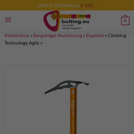
Zum
GRATIS VERSAND ab
€ 100,- *
Inhalt
springen
0
Klettershop
»
Bergsteiger Ausrüstung
»
Eispickel
»
Climbing
Technology Agile +