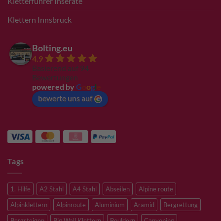
Kletterführer Inserate
Klettern Innsbruck
Bolting.eu
4.9
Basierend auf 94
Bewertungen
powered by
G
o
o
g
l
e
bewerte uns auf
Tags
1. Hilfe
A2 Stahl
A4 Stahl
Abseilen
Alpine route
Alpinklettern
Alpinroute
Aluminium
Aramid
Bergrettung
Bergsteigen
Big Wall Klettern
Bouldern
Canyoning