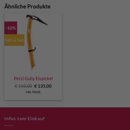
Ähnliche Produkte
-10%
light & fast
Petzl Gully Eispickel
Ursprünglicher
Aktueller
€
150,00
€
135,00
Preis
Preis
inkl. MwSt.
war:
ist:
€ 150,00
€ 135,00.
Infos zum Einkauf