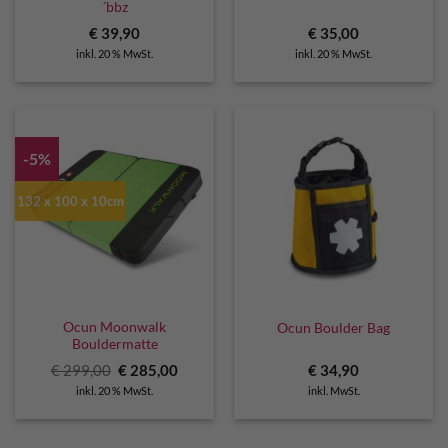
´bbz
€
39,90
€
35,00
inkl. 20 % MwSt.
inkl. 20 % MwSt.
-5%
132 x 100 x 10cm
Ocun Moonwalk
Ocun Boulder Bag
Bouldermatte
Ursprünglicher
Aktueller
€
299,00
€
285,00
€
34,90
Preis
Preis
inkl. 20 % MwSt.
inkl. MwSt.
war:
ist:
€ 299,00
€ 285,00.