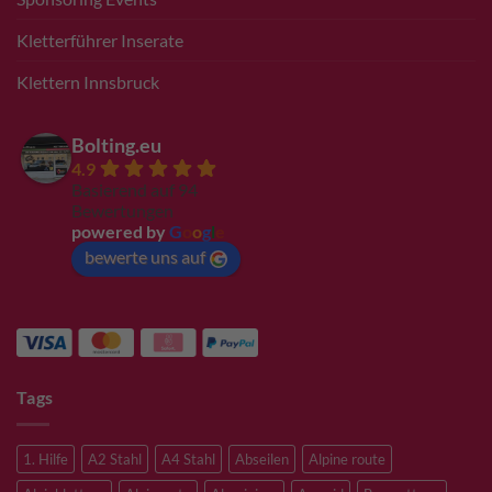
Kletterführer Inserate
Klettern Innsbruck
Bolting.eu
4.9
Basierend auf 94
Bewertungen
powered by
G
o
o
g
l
e
bewerte uns auf
Tags
1. Hilfe
A2 Stahl
A4 Stahl
Abseilen
Alpine route