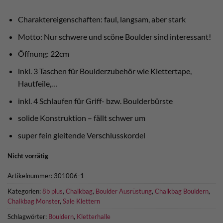
war:
ist:
€ 39,90
€ 30,00.
Charaktereigenschaften: faul, langsam, aber stark
Motto: Nur schwere und scöne Boulder sind interessant!
Öffnung: 22cm
inkl. 3 Taschen für Boulderzubehör wie Klettertape,
Hautfeile,…
inkl. 4 Schlaufen für Griff- bzw. Boulderbürste
solide Konstruktion – fällt schwer um
super fein gleitende Verschlusskordel
Nicht vorrätig
Artikelnummer:
301006-1
Kategorien:
8b plus
,
Chalkbag
,
Boulder Ausrüstung
,
Chalkbag Bouldern
,
Chalkbag Monster
,
Sale Klettern
Schlagwörter:
Bouldern
,
Kletterhalle