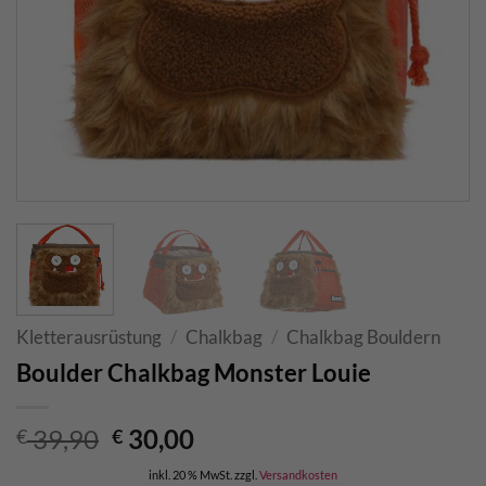
Kletterausrüstung
/
Chalkbag
/
Chalkbag Bouldern
Boulder Chalkbag Monster Louie
Ursprünglicher
Aktueller
39,90
30,00
€
€
Preis
Preis
inkl. 20 % MwSt.
zzgl.
Versandkosten