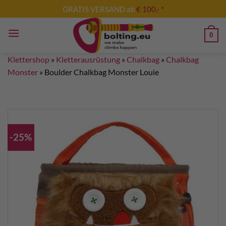
Zum
GRATIS VERSAND ab
€ 100,- *
Inhalt
springen
0
Klettershop
»
Kletterausrüstung
»
Chalkbag
»
Chalkbag
Monster
»
Boulder Chalkbag Monster Louie
-25%