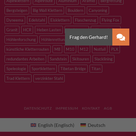
Alpinklettern
Alpinroute
Aluminium
Aramid
Bergrettung
Bergsteigen
Big Wall Klettern
Bouldern
Canyoning
Dyneema
Edelstahl
Eisklettern
Flaschenzug
Flying Fox
Granit
HCR
Heben Lasten
Hochtouren
Höhenarbeiten
Höhlenforschung
Höhlenrettung
Inox
Kevlar
Kletterhalle
künstliche Kletterrouten
M8
M10
M12
Notfall
PLX
redundantes Arbeiten
Sandstein
Skitouren
Slacklining
Speleologie
Sportklettern
Tibetan Bridge
Titan
Trad Klettern
verzinkter Stahl
DATENSCHUTZ
IMPRESSUM
KONTAKT
AGB
English
(
Englisch
)
Deutsch