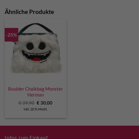
Ähnliche Produkte
-25%
Boulder Chalkbag Monster
Herman
Ursprünglicher
Aktueller
€
39,90
€
30,00
Preis
Preis
inkl. 20 % MwSt.
war:
ist:
€ 39,90
€ 30,00.
Infos zum Einkauf