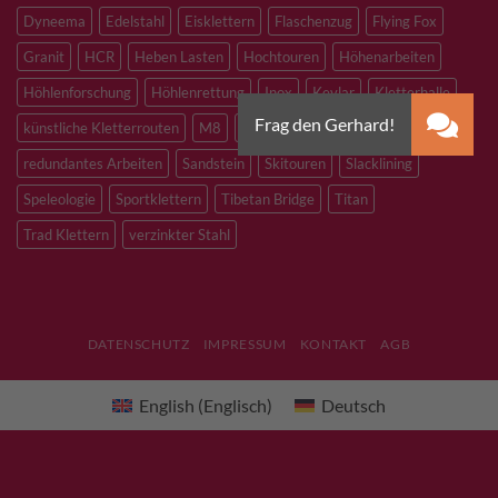
Dyneema
Edelstahl
Eisklettern
Flaschenzug
Flying Fox
Granit
HCR
Heben Lasten
Hochtouren
Höhenarbeiten
Höhlenforschung
Höhlenrettung
Inox
Kevlar
Kletterhalle
künstliche Kletterrouten
M8
M10
M12
Notfall
PLX
redundantes Arbeiten
Sandstein
Skitouren
Slacklining
Speleologie
Sportklettern
Tibetan Bridge
Titan
Trad Klettern
verzinkter Stahl
DATENSCHUTZ
IMPRESSUM
KONTAKT
AGB
English
(
Englisch
)
Deutsch