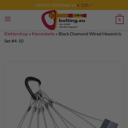
Zum
GRATIS VERSAND ab
€ 100,- *
Inhalt
springen
0
Klettershop
»
Klemmkeile
»
Black Diamond Wired Hexentric
Set #4-10