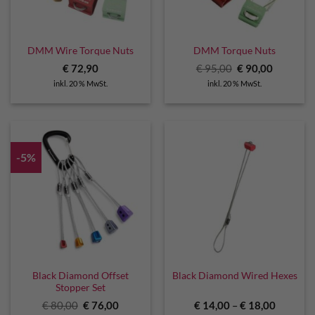
DMM Wire Torque Nuts
DMM Torque Nuts
Ursprünglicher
Aktuelle
€
72,90
€
95,00
€
90,00
Preis
Preis
inkl. 20 % MwSt.
inkl. 20 % MwSt.
war:
ist:
€ 95,00
€ 90,00.
-5%
Black Diamond Offset
Black Diamond Wired Hexes
Stopper Set
Ursprünglicher
Aktueller
€
80,00
€
76,00
€
14,00
–
€
18,00
Preis
Preis