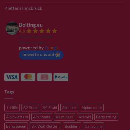
Klettern Innsbruck
Bolting.eu
4.9
Basierend auf 94
Bewertungen
powered by
G
o
o
g
l
e
bewerte uns auf
Tags
1. Hilfe
A2 Stahl
A4 Stahl
Abseilen
Alpine route
Alpinklettern
Alpinroute
Aluminium
Aramid
Bergrettung
Bergsteigen
Big Wall Klettern
Bouldern
Canyoning