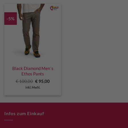
-5%
Black Diamond Men´s
Ethos Pants
Ursprünglicher
Aktueller
€
100,00
€
95,00
Preis
Preis
inkl. MwSt.
war:
ist:
€ 100,00
€ 95,00.
Infos zum Einkauf