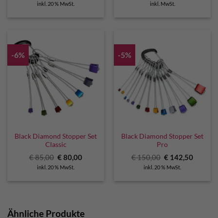
inkl. 20 % MwSt.
inkl. MwSt.
war:
ist:
€ 80,00
€ 76,00.
-6%
-5%
Black Diamond Stopper Set
Black Diamond Stopper Set
Classic
Pro
Ursprünglicher
Aktueller
Ursprünglicher
Aktuell
€
85,00
€
80,00
€
150,00
€
142,50
Preis
Preis
Preis
Preis
inkl. 20 % MwSt.
inkl. 20 % MwSt.
war:
ist:
war:
ist:
€ 85,00
€ 80,00.
€ 150,00
€ 142,5
Ähnliche Produkte