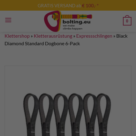
Zum
GRATIS VERSAND ab
€ 100,- *
Inhalt
springen
0
Klettershop
»
Kletterausrüstung
»
Expressschlingen
»
Black
Diamond Standard Dogbone 6-Pack