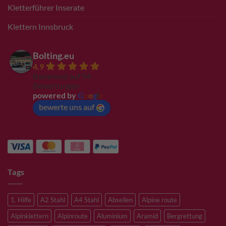
Kletterführer Inserate
Klettern Innsbruck
Bolting.eu
4.9
Basierend auf 94
Bewertungen
powered by
G
o
o
g
l
e
bewerte uns auf
Tags
1. Hilfe
A2 Stahl
A4 Stahl
Abseilen
Alpine route
Alpinklettern
Alpinroute
Aluminium
Aramid
Bergrettung