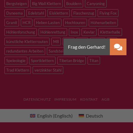
Bergsteigen
Big Wall Klettern
Bouldern
Canyoning
Dyneema
Edelstahl
Eisklettern
Flaschenzug
Flying Fox
Granit
HCR
Heben Lasten
Hochtouren
Höhenarbeiten
Höhlenforschung
Höhlenrettung
Inox
Kevlar
Kletterhalle
künstliche Kletterrouten
M8
M10
M12
Notfall
PLX
redundantes Arbeiten
Sandstein
Skitouren
Slacklining
Speleologie
Sportklettern
Tibetan Bridge
Titan
Trad Klettern
verzinkter Stahl
DATENSCHUTZ
IMPRESSUM
KONTAKT
AGB
English
(
Englisch
)
Deutsch