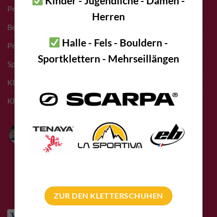
Kinder - Jugendliche - Damen -
Pro Deal für Erschließer
Herren
Bergführer Pro Deal
Halle - Fels - Bouldern -
Pro Deal Höhlenkunde Vereine
Sportklettern - Mehrseillängen
Sponsoring Events
Kletterführer Inserate
Klettern Innsbruck
Bolting.eu
4.9
Basierend auf 94
Bewertungen
powered by
G
o
o
g
l
e
bewerte uns auf
ZUR DEN KLETTERSCHUHEN