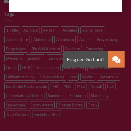
Tags
1. Hilfe
A2 Stahl
A4 Stahl
Abseilen
Alpine route
Alpinklettern
Alpinroute
Aluminium
Aramid
Bergrettung
Bergsteigen
Big Wall Klettern
Bouldern
Canyoning
Dyneema
Edelstahl
Eisklettern
Flaschenzug
Flying Fox
Granit
HCR
Heben Lasten
Hochtouren
Höhenarbeiten
Höhlenforschung
Höhlenrettung
Inox
Kevlar
Kletterhalle
künstliche Kletterrouten
M8
M10
M12
Notfall
PLX
redundantes Arbeiten
Sandstein
Skitouren
Slacklining
Speleologie
Sportklettern
Tibetan Bridge
Titan
Trad Klettern
verzinkter Stahl