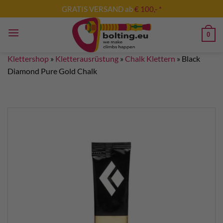
Zum
GRATIS VERSAND ab
€ 100,- *
Inhalt
springen
0
Klettershop
»
Kletterausrüstung
»
Chalk Klettern
»
Black
Diamond Pure Gold Chalk