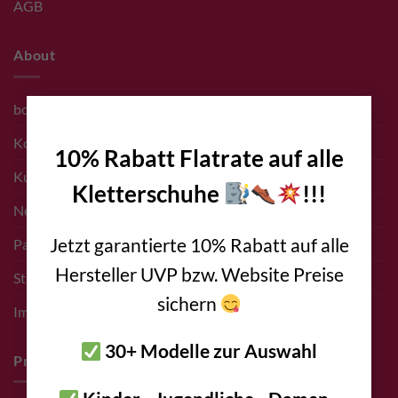
AGB
About
×
bolting.eu Team
Kontakt
10% Rabatt Flatrate auf alle
Kunden
Kletterschuhe
!!!
Newsletter Anmeldung
Jetzt garantierte 10% Rabatt auf alle
Partner bolting.eu
Hersteller UVP bzw. Website Preise
Standort – Adresse
sichern
Impressum
30+ Modelle zur Auswahl
Pro Deals & Sponsoring