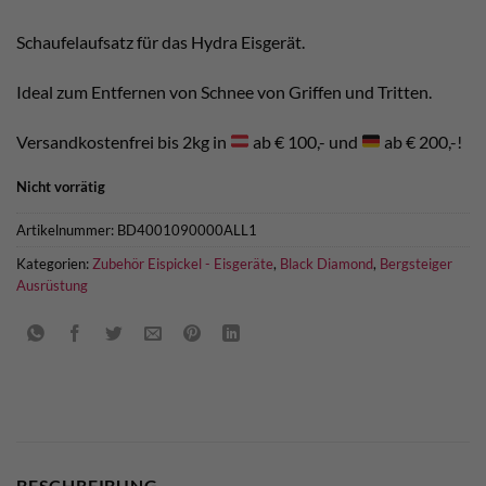
war:
ist:
€ 40,00
€ 38,00.
Schaufelaufsatz für das Hydra Eisgerät.
Ideal zum Entfernen von Schnee von Griffen und Tritten.
Versandkostenfrei bis 2kg in
ab € 100,- und
ab € 200,-!
Nicht vorrätig
Artikelnummer:
BD4001090000ALL1
Kategorien:
Zubehör Eispickel - Eisgeräte
,
Black Diamond
,
Bergsteiger
Ausrüstung
BESCHREIBUNG