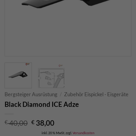
Bergsteiger Ausrüstung
/
Zubehör Eispickel - Eisgeräte
Black Diamond ICE Adze
Ursprünglicher
Aktueller
40,00
38,00
€
€
Preis
Preis
inkl. 20 % MwSt.
zzgl.
Versandkosten