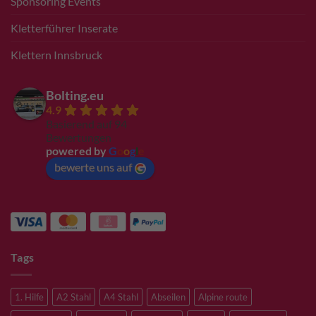
Sponsoring Events
Kletterführer Inserate
Klettern Innsbruck
Bolting.eu
4.9
Basierend auf 94
Bewertungen
powered by
G
o
o
g
l
e
bewerte uns auf
Tags
1. Hilfe
A2 Stahl
A4 Stahl
Abseilen
Alpine route