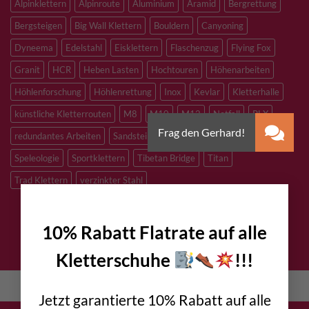
Alpinklettern
Alpinroute
Aluminium
Aramid
Bergrettung
Bergsteigen
Big Wall Klettern
Bouldern
Canyoning
Dyneema
Edelstahl
Eisklettern
Flaschenzug
Flying Fox
Granit
HCR
Heben Lasten
Hochtouren
Höhenarbeiten
Höhlenforschung
Höhlenrettung
Inox
Kevlar
Kletterhalle
künstliche Kletterrouten
M8
M10
M12
Notfall
PLX
redundantes Arbeiten
Sandstein
Skitouren
Slacklining
Speleologie
Sportklettern
Tibetan Bridge
Titan
Trad Klettern
verzinkter Stahl
×
10% Rabatt Flatrate auf alle
DATENSCHUTZ
IMPRESSUM
KONTAKT
AGB
Kletterschuhe
!!!
English
(
Englisch
)
Deutsch
Jetzt garantierte 10% Rabatt auf alle