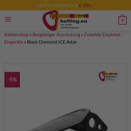
Zum
GRATIS VERSAND ab
€ 100,- *
Inhalt
springen
0
Klettershop
»
Bergsteiger Ausrüstung
»
Zubehör Eispickel -
Eisgeräte
»
Black Diamond ICE Adze
-5%