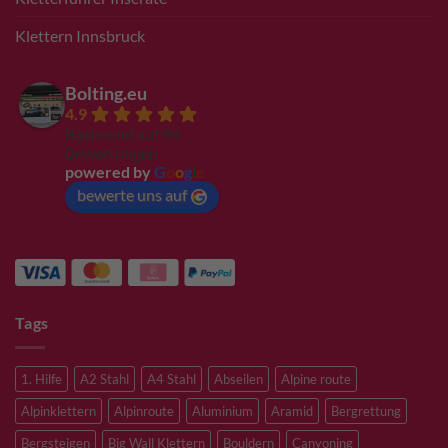
Klettern Innsbruck
Bolting.eu
4.9
Basierend auf 94
Bewertungen
powered by
G
o
o
g
l
e
bewerte uns auf
Tags
1. Hilfe
A2 Stahl
A4 Stahl
Abseilen
Alpine route
Alpinklettern
Alpinroute
Aluminium
Aramid
Bergrettung
Bergsteigen
Big Wall Klettern
Bouldern
Canyoning