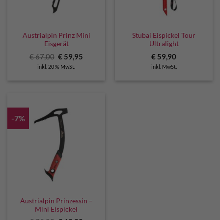
Austrialpin Prinz Mini
Stubai Eispickel Tour
Eisgerät
Ultralight
Ursprünglicher
Aktueller
€
67,00
€
59,95
€
59,90
Preis
Preis
inkl. 20 % MwSt.
inkl. MwSt.
war:
ist:
€ 67,00
€ 59,95.
-7%
Austrialpin Prinzessin –
Mini Eispickel