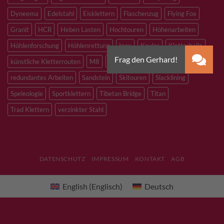
Dyneema
Edelstahl
Eisklettern
Flaschenzug
Flying Fox
Granit
HCR
Heben Lasten
Hochtouren
Höhenarbeiten
Höhlenforschung
Höhlenrettung
Inox
Kevlar
Kletterhalle
künstliche Kletterrouten
M8
M10
M12
Notfall
PLX
redundantes Arbeiten
Sandstein
Skitouren
Slacklining
Speleologie
Sportklettern
Tibetan Bridge
Titan
Trad Klettern
verzinkter Stahl
DATENSCHUTZ
IMPRESSUM
KONTAKT
AGB
English
(
Englisch
)
Deutsch