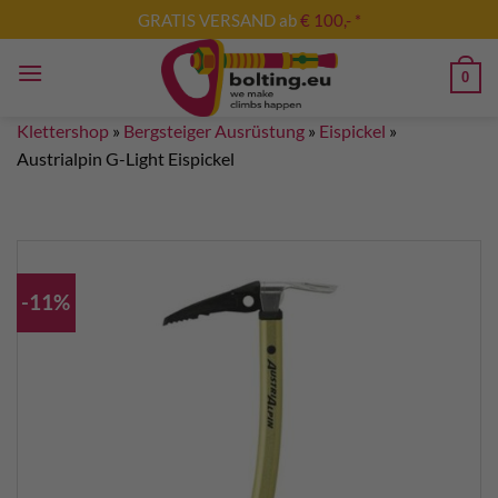
Zum
GRATIS VERSAND ab
€ 100,- *
Inhalt
springen
0
Klettershop
»
Bergsteiger Ausrüstung
»
Eispickel
»
Austrialpin G-Light Eispickel
-11%