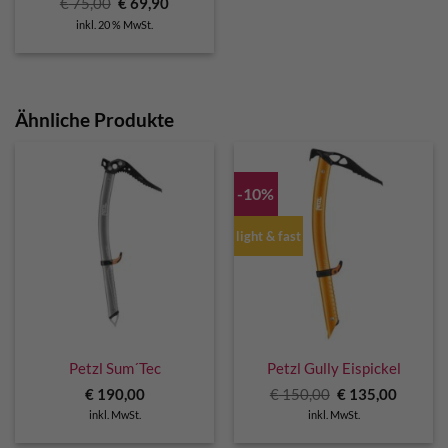
Ursprünglicher
Aktueller
€
75,00
€
69,90
Preis
Preis
inkl. 20 % MwSt.
war:
ist:
€ 75,00
€ 69,90.
Ähnliche Produkte
-10%
light & fast
Petzl Sum´Tec
Petzl Gully Eispickel
Ursprünglicher
Aktuell
€
190,00
€
150,00
€
135,00
Preis
Preis
inkl. MwSt.
inkl. MwSt.
war:
ist:
€ 150,00
€ 135,0