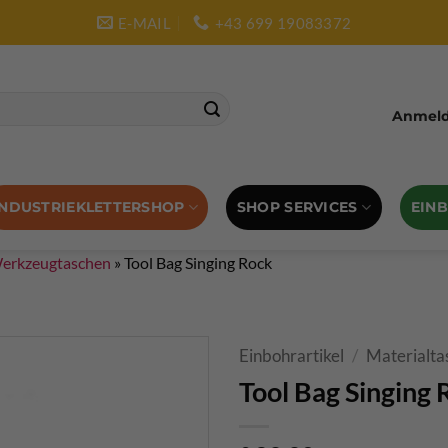
E-MAIL
+43 699 19083372
Anmelde
SHOP SERVICES
EIN
INDUSTRIEKLETTERSHOP
Werkzeugtaschen
»
Tool Bag Singing Rock
Einbohrartikel
/
Materialta
Tool Bag Singing 