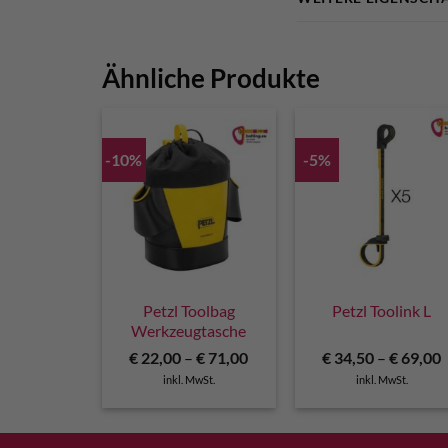
Ähnliche Produkte
-10%
-5%
Petzl Toolbag
Petzl Toolink L
Werkzeugtasche
€
22,00
–
€
71,00
€
34,50
–
€
69,00
inkl. MwSt.
inkl. MwSt.