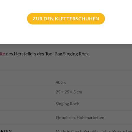
nnen. Hier lassen sich Teile einsortieren, die sonst durchfallen w
ZUR DEN KLETTERSCHUHEN
ch noch die separate Innentasche. Hier finden Kleinteile Platz,
ite
des Herstellers des Tool Bag Singing Rock.
405 g
25 × 25 × 5 cm
Singing Rock
Einbohren, Höhenarbeiten
AFTEN
Made in Czech Republic, tolles Preis – Le