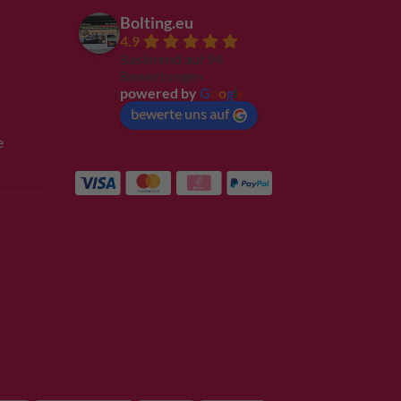
Bolting.eu
4.9
Basierend auf 94
Bewertungen
powered by
G
o
o
g
l
e
bewerte uns auf
e