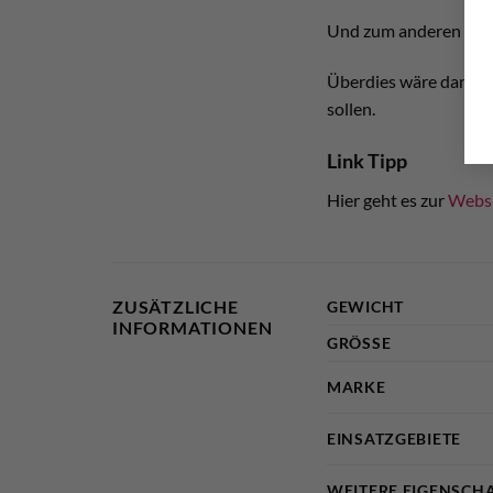
Und zum anderen fünf i
Überdies wäre dann au
sollen.
Link Tipp
Hier geht es zur
Webs
ZUSÄTZLICHE
GEWICHT
INFORMATIONEN
GRÖSSE
MARKE
EINSATZGEBIETE
WEITERE EIGENSCH