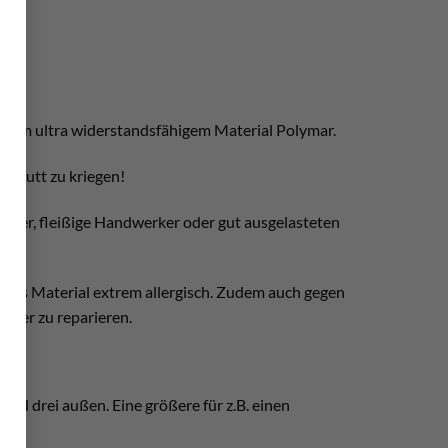
s dem ultra widerstandsfähigem Material Polymar.
 kaputt zu kriegen!
ohrer, fleißige Handwerker oder gut ausgelasteten
ses Material extrem allergisch. Zudem auch gegen
chwer zu reparieren.
d drei außen. Eine größere für z.B. einen