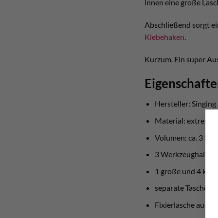
innen eine große Lasc
Abschließend sorgt ein
Klebehaken
.
Kurzum. Ein super Aus
Eigenschafte
Hersteller: Singing
Material: extrem 
Volumen: ca. 3 Lite
3 Werkzeughalter
1 große und 4 kle
separate Tasche inn
Fixierlasche außen