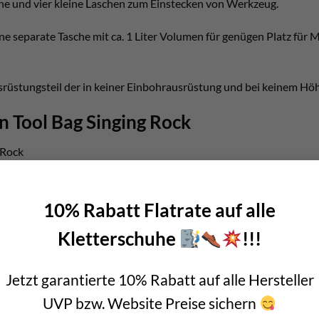
he und vier kleine Laschen zum Einstecken von Werkzeug.
e separate Tasche mit ca. 1 Liter Volumen für genügen Platz für M
rüstungsteil der in keiner Einbohrausrüstung und bei keinem Höhe
n Tool Bag Singing Rock
 Rock
robustes Polymar
r
10% Rabatt Flatrate auf alle
ungen außen
Kletterschuhe
!!!
ine Werkzeughalterungen innen
en (1 Liter)
Jetzt garantierte 10% Rabatt auf alle Hersteller
 die als Trageriemen dient
UVP bzw. Website Preise sichern