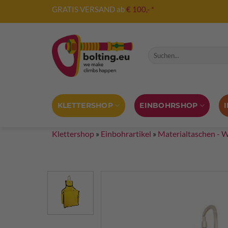
Zum
GRATIS VERSAND ab
€ 100,- *
Inhalt
springen
Suche nach:
KLETTERSHOP
EINBOHRSHOP
Klettershop
»
Einbohrartikel
»
Materialtaschen - 