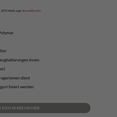
l. 20 % MwSt.
zzgl.
Versandkosten
 Polymar
ußen
zeughalterungen innen
er)
Trageriemen dient
gurt fixiert werden
N DEN WARENKORB