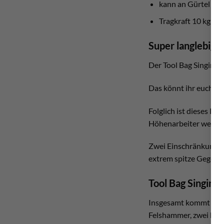
kann an Gürtel ode
Tragkraft 10 kg
Super langlebig!
Der Tool Bag Singing 
Das könnt ihr euch wie
Folglich ist dieses P
Höhenarbeiter werden
Zwei Einschränkungen
extrem spitze Gegenst
Tool Bag Singing
Insgesamt kommt diese
Felshammer, zwei klein