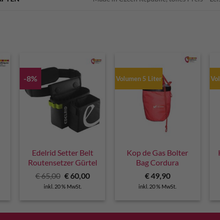
-8%
Volumen 5 Liter
Vo
Edelrid Setter Belt
Kop de Gas Bolter
Routensetzer Gürtel
Bag Cordura
Ursprünglicher
Aktueller
€
65,00
€
60,00
€
49,90
Preis
Preis
inkl. 20 % MwSt.
inkl. 20 % MwSt.
war:
ist:
€ 65,00
€ 60,00.