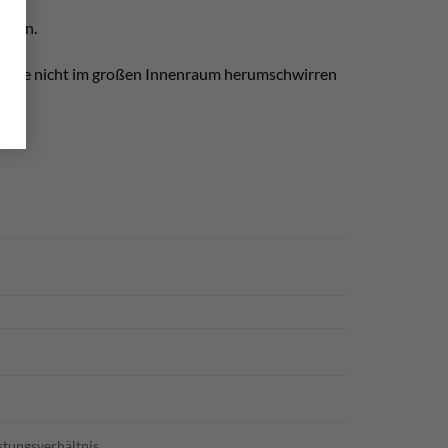
ürden.
 welche nicht im großen Innenraum herumschwirren
istungsverhältnis