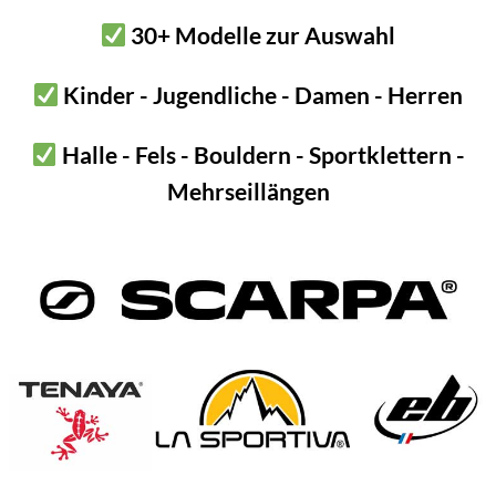
r Klettergurt fixiert werden
30+ Modelle zur Auswahl
Kinder - Jugendliche - Damen - Herren
Rock ist extrem langlebig. Denn diese Werkzeugtasche besteht au
Halle - Fels - Bouldern - Sportklettern -
Mehrseillängen
 eine dicke LKW Plane vorstellen. Diese Material ist einfach nicht
rodukt etwas für den Einsatz unter harten Bedingungen. Dauer Einb
 ein Freude damit haben.
 sind aber zu erwähnen. Gegen Flammen und extreme Hitze ist die
ände wie Cutter Messer. Einmal eingerissen, ist dieses Material s
 Rock – viele Werkzeughalterungen
 Werkzeugtasche auf gleich 8 Werkzeughalterungen. Zum einen sin
ere für z.B. Schraubenzieher etc.