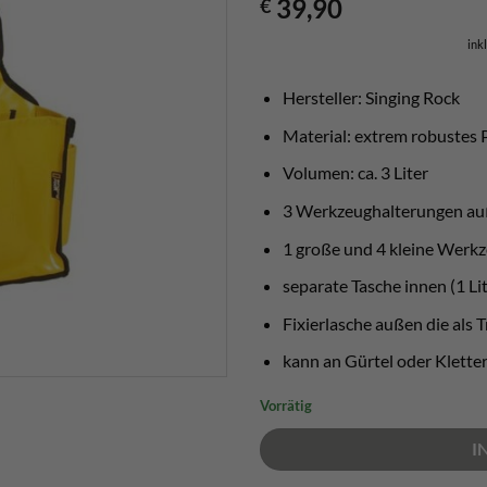
39,90
€
ink
Hersteller: Singing Rock
Material: extrem robustes
Volumen: ca. 3 Liter
3 Werkzeughalterungen a
1 große und 4 kleine Werk
separate Tasche innen (1 Lit
Fixierlasche außen die als 
kann an Gürtel oder Kletter
Vorrätig
I