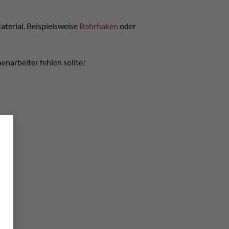
aterial. Beispielsweise
Bohrhaken
oder
narbeiter fehlen sollte!
×